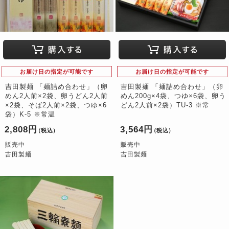
お届け日の指定が可能です
お届け日の指定が可能です
吉田製麺 「麺詰め合わせ」（卵
吉田製麺 「麺詰め合わせ」（卵
めん2人前×2袋、卵うどん2人前
めん200g×4袋、つゆ×6袋、卵う
×2袋、そば2人前×2袋、つゆ×6
どん2人前×2袋）TU-3 ※常
袋）K-5 ※常温
2,808円
3,564円
（税込）
（税込）
販売中
販売中
吉田製麺
吉田製麺