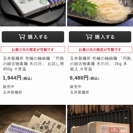
お届け日の指定が可能です
お届け日の指定が可能です
玉井製麺所 究極の極細麺 「円熟
玉井製麺所 究極の極細麺 「円熟
の細古物素麺 天の川」 お試し用
の細古物素麺 天の川」 2kg 木
450g ※常温
箱入 ※常温
1,944円
6,480円
（税込）
（税込）
販売中
販売中
玉井製麺所
玉井製麺所