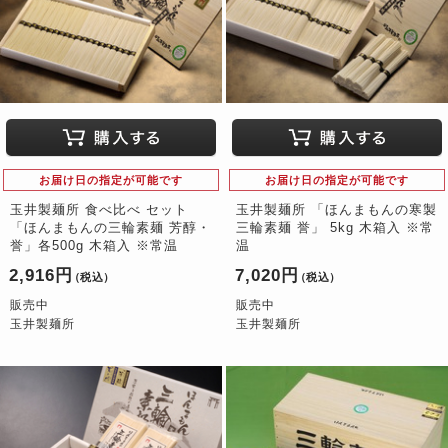
お届け日の指定が可能です
お届け日の指定が可能です
玉井製麺所 食べ比べ セット
玉井製麺所 「ほんまもんの寒製
「ほんまもんの三輪素麺 芳醇・
三輪素麺 誉」 5kg 木箱入 ※常
誉」各500g 木箱入 ※常温
温
2,916円
7,020円
（税込）
（税込）
販売中
販売中
玉井製麺所
玉井製麺所