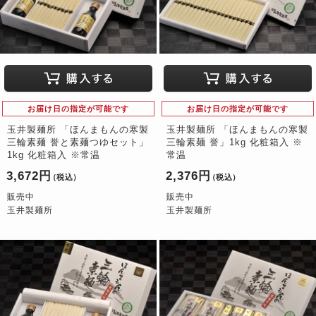
お届け日の指定が可能です
お届け日の指定が可能です
玉井製麺所 「ほんまもんの寒製
玉井製麺所 「ほんまもんの寒製
三輪素麺 誉と素麺つゆセット」
三輪素麺 誉」1kg 化粧箱入 ※
1kg 化粧箱入 ※常温
常温
3,672円
2,376円
（税込）
（税込）
販売中
販売中
玉井製麺所
玉井製麺所