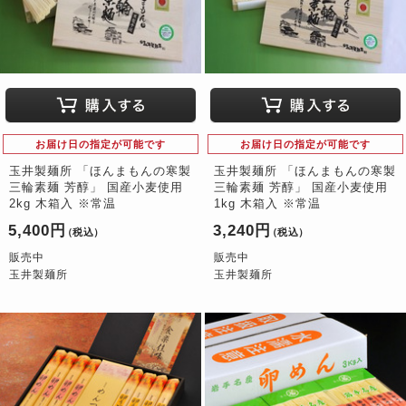
お届け日の指定が可能です
お届け日の指定が可能です
玉井製麺所 「ほんまもんの寒製
玉井製麺所 「ほんまもんの寒製
三輪素麺 芳醇」 国産小麦使用
三輪素麺 芳醇」 国産小麦使用
2kg 木箱入 ※常温
1kg 木箱入 ※常温
5,400円
3,240円
（税込）
（税込）
販売中
販売中
玉井製麺所
玉井製麺所