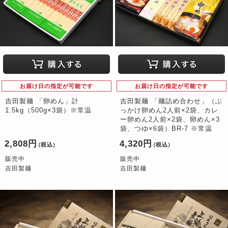
お届け日の指定が可能です
お届け日の指定が可能です
吉田製麺 「卵めん」計
吉田製麺 「麺詰め合わせ」（ぶ
1.5kg（500g×3袋）※常温
っかけ卵めん2人前×2袋、カレ
ー卵めん2人前×2袋、卵めん×3
袋、つゆ×6袋）BR-7 ※常温
2,808円
4,320円
（税込）
（税込）
販売中
販売中
吉田製麺
吉田製麺