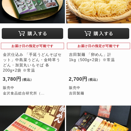
お届け日の指定が可能です
お届け日の指定が可能です
金沢仕込み 「手延うどんそばセ
吉田製麺 「卵めん」計
ット」中島菜うどん・金時草う
1kg（500g×2袋）※常温
どん・加賀丸いもそば 各
200g×2袋 ※常温
3,780円
2,700円
（税込）
（税込）
販売中
販売中
金沢食品総合研究所（...
吉田製麺