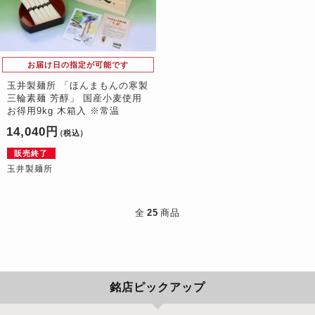
お届け日の指定が可能です
玉井製麺所 「ほんまもんの寒製
三輪素麺 芳醇」 国産小麦使用
お得用9kg 木箱入 ※常温
14,040円
（税込）
販売終了
玉井製麺所
全
25
商品
銘店ピックアップ