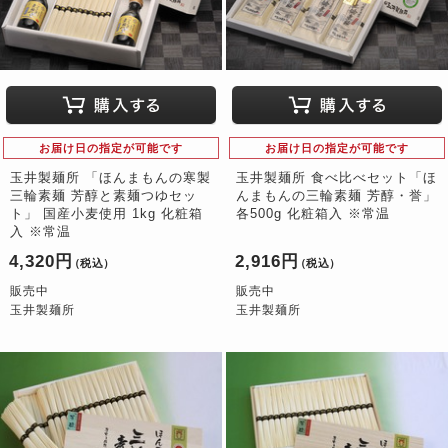
お届け日の指定が可能です
お届け日の指定が可能です
玉井製麺所 「ほんまもんの寒製
玉井製麺所 食べ比べセット「ほ
三輪素麺 芳醇と素麺つゆセッ
んまもんの三輪素麺 芳醇・誉」
ト」 国産小麦使用 1kg 化粧箱
各500g 化粧箱入 ※常温
入 ※常温
4,320円
2,916円
（税込）
（税込）
販売中
販売中
玉井製麺所
玉井製麺所