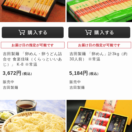
お届け日の指定が可能です
お届け日の指定が可能です
吉田製麺 「卵めん・卵うどん詰
吉田製麺 「卵めん」計3kg（約
合せ 食楽佳味（くらっといいあ
30人前） ※常温
じ）」 K-8 ※常温
3,672円
5,184円
（税込）
（税込）
販売中
販売中
吉田製麺
吉田製麺