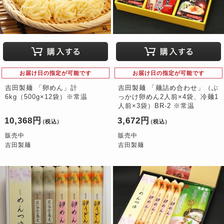
お届け日の指定が可能です
お届け日の指定が可能です
吉田製麺 「卵めん」計
吉田製麺 「麺詰め合わせ」（ぶ
6kg（500g×12袋）※常温
っかけ卵めん2人前×4袋、冷麺1
人前×3袋）BR-2 ※常温
10,368円
3,672円
（税込）
（税込）
販売中
販売中
吉田製麺
吉田製麺