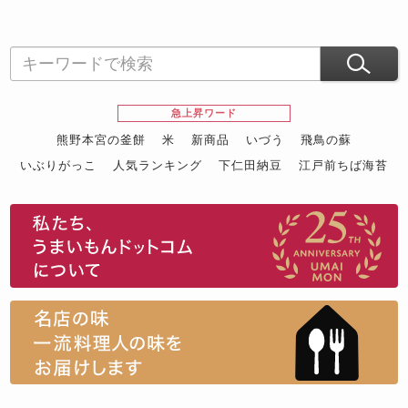
急上昇ワード
熊野本宮の釜餅
米
新商品
いづう
飛鳥の蘇
いぶりがっこ
人気ランキング
下仁田納豆
江戸前ちば海苔
スイーツ
ウニ
田舎庵の鰻
鮪
グルメギフトカタログ
名店の味