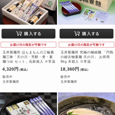
お届け日の指定が可能です
お届け日の指定が可能です
玉井製麺所 ほんまもんの三輪素
玉井製麺所 究極の極細麺 「円熟
麺三昧「天の川・芳醇・誉・素
の細古物素麺 天の川」 お得用
麺つゆ セット」化粧箱入 ※常温
8kg 木箱入 ※常温
4,320円
18,360円
（税込）
（税込）
販売中
販売中
玉井製麺所
玉井製麺所