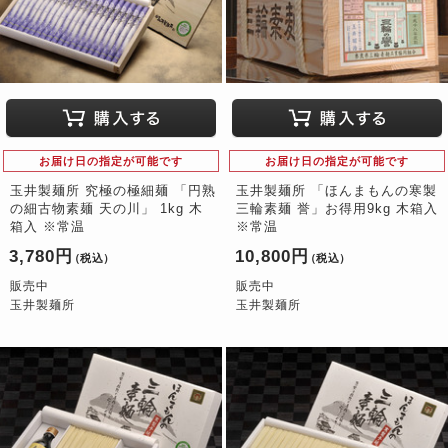
お届け日の指定が可能です
お届け日の指定が可能です
玉井製麺所 究極の極細麺 「円熟
玉井製麺所 「ほんまもんの寒製
の細古物素麺 天の川」 1kg 木
三輪素麺 誉」お得用9kg 木箱入
箱入 ※常温
※常温
3,780円
10,800円
（税込）
（税込）
販売中
販売中
玉井製麺所
玉井製麺所