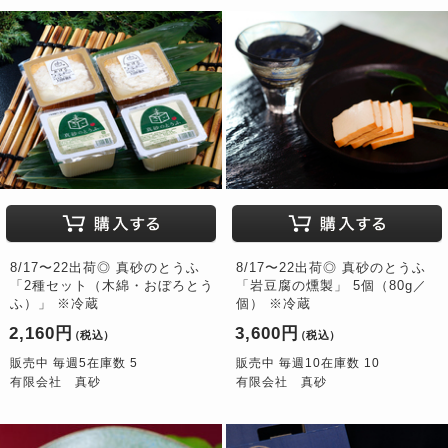
8/17〜22出荷◎ 真砂のとうふ
8/17〜22出荷◎ 真砂のとうふ
「2種セット（木綿・おぼろとう
「岩豆腐の燻製」 5個（80g／
ふ）」 ※冷蔵
個） ※冷蔵
2,160円
3,600円
（税込）
（税込）
販売中 毎週5在庫数 5
販売中 毎週10在庫数 10
有限会社 真砂
有限会社 真砂