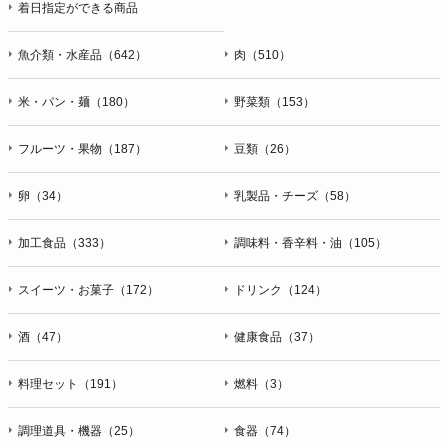
着日指定ができる商品
魚介類・水産品（642）
肉（510）
米・パン・麺（180）
野菜類（153）
フルーツ・果物（187）
豆類（26）
卵（34）
乳製品・チーズ（58）
加工食品（333）
調味料・香辛料・油（105）
スイーツ・お菓子（172）
ドリンク（124）
酒（47）
健康食品（37）
料理セット（191）
燃料（3）
調理道具・機器（25）
食器（74）