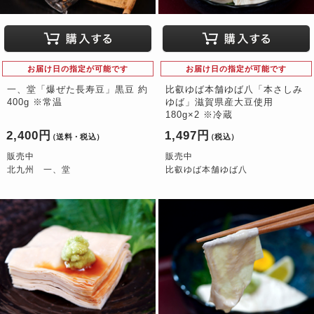
お届け日の指定が可能です
お届け日の指定が可能です
一、堂「爆ぜた長寿豆」黒豆 約
比叡ゆば本舗ゆば八「本さしみ
400g ※常温
ゆば」滋賀県産大豆使用
180g×2 ※冷蔵
2,400円
1,497円
（送料・税込）
（税込）
販売中
販売中
北九州 一、堂
比叡ゆば本舗ゆば八