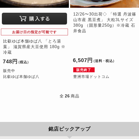
12/26〜30出荷◇ 「特選 丹波篠
山市産 黒豆煮」 大粒3Lサイズ
380g （固形量250g）※冷蔵 石
井食品
お届け日の指定が可能です
比叡ゆば本舗ゆば八 「とろ湯
葉」 滋賀県産大豆使用 180g ※
冷蔵
6,507円
748円
（送料・税込）
（税込）
販売終了
販売中
比叡ゆば本舗ゆば八
豊洲市場ドットコム
全
26
商品
銘店ピックアップ