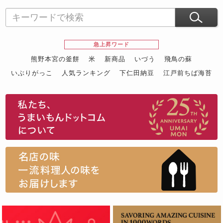
急上昇ワード
熊野本宮の釜餅
米
新商品
いづう
飛鳥の蘇
いぶりがっこ
人気ランキング
下仁田納豆
江戸前ちば海苔
スイーツ
ウニ
田舎庵の鰻
鮪
グルメギフトカタログ
名店の味