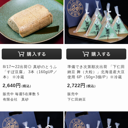
8/17〜22出荷◎ 真砂のとうふ
準備でき次第順次出荷 「下仁田
「すぼ豆腐」 3本（160gUP／
納豆 舞（大粒）」北海道産大豆
本） ※冷蔵
使用 6P（50g×3個/P）※冷蔵
2,640円
2,722円
（税込）
（税込）
販売中 毎週5在庫数 5
販売中
有限会社 真砂
下仁田納豆