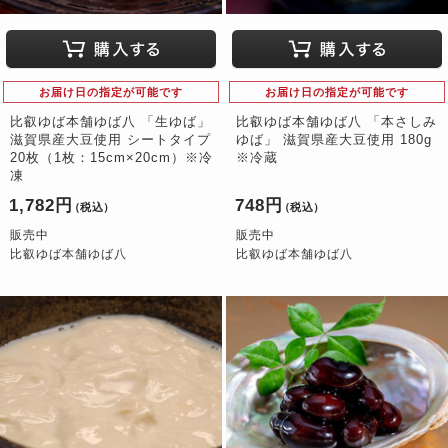
お届け日の指定が可能です
お届け日の指定が可能です
比叡ゆば本舗ゆば八 「生ゆば」
比叡ゆば本舗ゆば八 「本さしみ
滋賀県産大豆使用 シートタイプ
ゆば」 滋賀県産大豆使用 180g
20枚（1枚：15cm×20cm）※冷
※冷蔵
凍
1,782円
748円
（税込）
（税込）
販売中
販売中
比叡ゆば本舗ゆば八
比叡ゆば本舗ゆば八