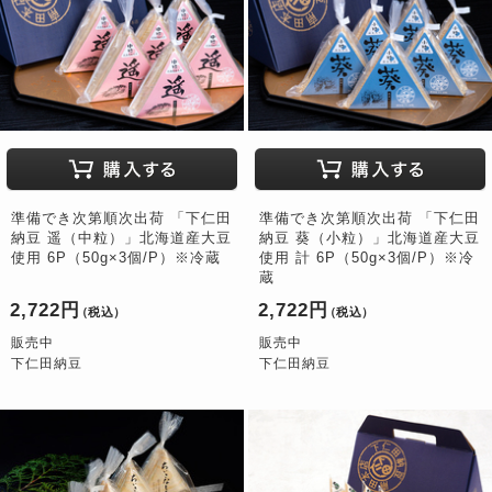
準備でき次第順次出荷 「下仁田
準備でき次第順次出荷 「下仁田
納豆 遥（中粒）」北海道産大豆
納豆 葵（小粒）」北海道産大豆
使用 6P（50g×3個/P）※冷蔵
使用 計 6P（50g×3個/P）※冷
蔵
2,722円
2,722円
（税込）
（税込）
販売中
販売中
下仁田納豆
下仁田納豆