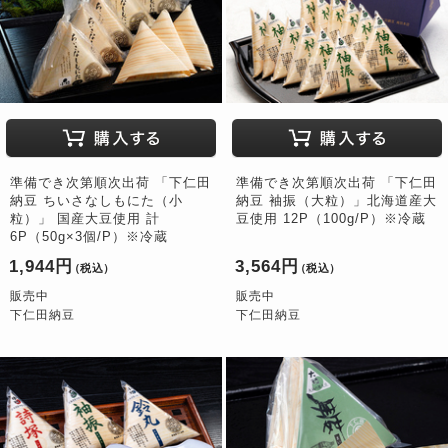
準備でき次第順次出荷 「下仁田
準備でき次第順次出荷 「下仁田
納豆 ちいさなしもにた（小
納豆 袖振（大粒）」北海道産大
粒）」 国産大豆使用 計
豆使用 12P（100g/P）※冷蔵
6P（50g×3個/P）※冷蔵
1,944円
3,564円
（税込）
（税込）
販売中
販売中
下仁田納豆
下仁田納豆