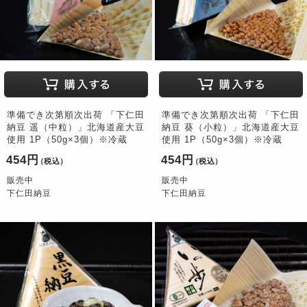
準備でき次第順次出荷 「下仁田
準備でき次第順次出荷 「下仁田
納豆 遥（中粒）」北海道産大豆
納豆 葵（小粒）」北海道産大豆
使用 1P（50g×3個）※冷蔵
使用 1P（50g×3個）※冷蔵
454円
454円
（税込）
（税込）
販売中
販売中
下仁田納豆
下仁田納豆