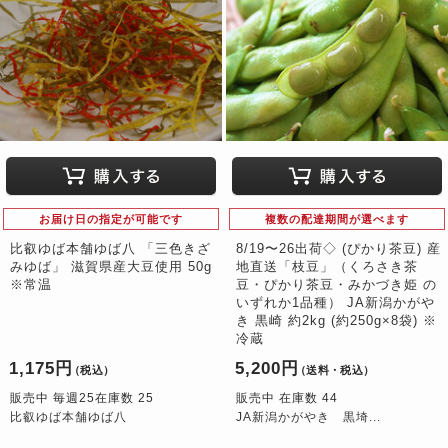
お届け日の指定が可能です
複数の配達期間が選べます
比叡ゆば本舗ゆば八 「三色きざ
8/19〜26出荷◇ (ぴかり茶豆) 産
みゆば」 滋賀県産大豆使用 50g
地直送「枝豆」（くろさき茶
※常温
豆・ぴかり茶豆・みかづき姫 の
いずれか1品種） JA新潟かがや
き 黒崎 約2kg (約250g×8袋) ※
冷蔵
1,175円
5,200円
（税込）
（送料・税込）
販売中 毎週25在庫数 25
販売中 在庫数 44
比叡ゆば本舗ゆば八
JA新潟かがやき 黒埼...