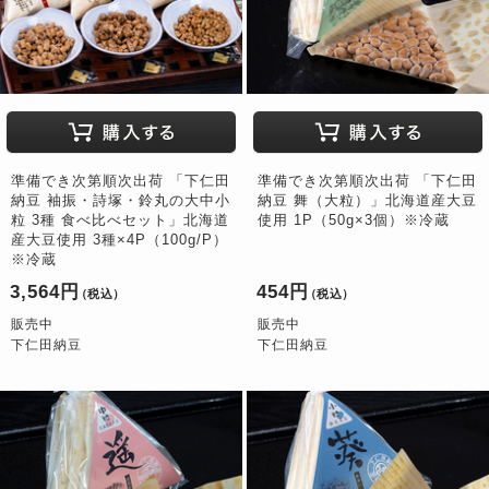
準備でき次第順次出荷 「下仁田
準備でき次第順次出荷 「下仁田
納豆 袖振・詩塚・鈴丸の大中小
納豆 舞（大粒）」北海道産大豆
粒 3種 食べ比べセット」北海道
使用 1P（50g×3個）※冷蔵
産大豆使用 3種×4P（100g/P）
※冷蔵
3,564円
454円
（税込）
（税込）
販売中
販売中
下仁田納豆
下仁田納豆