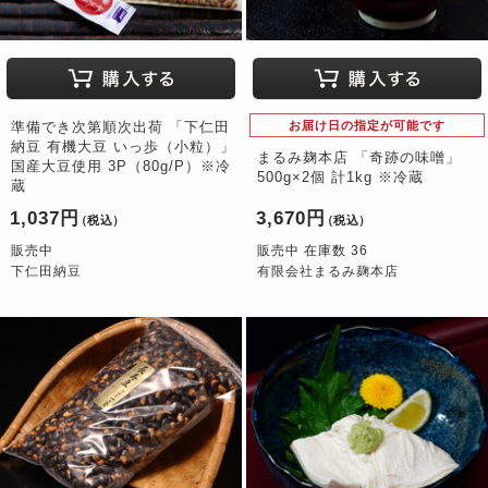
準備でき次第順次出荷 「下仁田
お届け日の指定が可能です
納豆 有機大豆 いっ歩（小粒）」
まるみ麹本店 「奇跡の味噌」
国産大豆使用 3P（80g/P）※冷
500g×2個 計1kg ※冷蔵
蔵
1,037円
3,670円
（税込）
（税込）
販売中
販売中 在庫数 36
下仁田納豆
有限会社まるみ麹本店