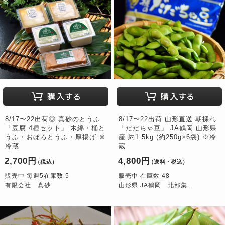
8/17〜22出荷◎ 真砂のとうふ
8/17〜22出荷 山形直送 朝採れ
「豆腐 4種セット」 木綿・桶と
「だだちゃ豆」 JA鶴岡 山形県
うふ・おぼろとうふ・厚揚げ ※
産 約1.5kg (約250g×6袋) ※冷
冷蔵
蔵
2,700円
4,800円
（税込）
（送料・税込）
販売中 毎週5在庫数 5
販売中 在庫数 48
有限会社 真砂
山形県 JA鶴岡 北部集...