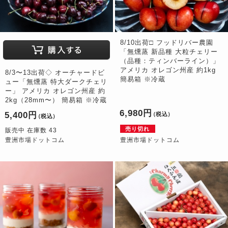
8/10出荷□ フッドリバー農園
「無燻蒸 新品種 大粒チェリー
（品種：ティンバーライン）」
アメリカ オレゴン州産 約1kg
8/3〜13出荷◇ オーチャードビ
簡易箱 ※冷蔵
ュー「無燻蒸 特大ダークチェリ
ー」 アメリカ オレゴン州産 約
2kg（28mm〜） 簡易箱 ※冷蔵
6,980円
5,400円
（税込）
（税込）
売り切れ
販売中 在庫数 43
豊洲市場ドットコム
豊洲市場ドットコム