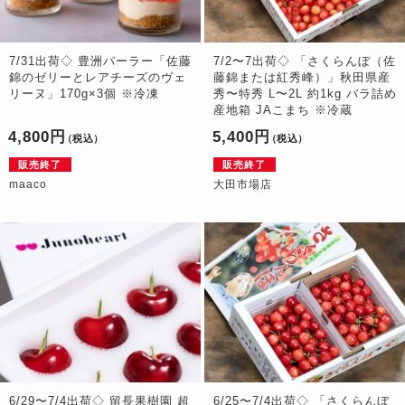
7/31出荷◇ 豊洲パーラー「佐藤
7/2〜7出荷◇ 「さくらんぼ（佐
錦のゼリーとレアチーズのヴェ
藤錦または紅秀峰）」秋田県産
リーヌ」170g×3個 ※冷凍
秀〜特秀 L〜2L 約1kg バラ詰め
産地箱 JAこまち ※冷蔵
4,800円
5,400円
（税込）
（税込）
販売終了
販売終了
maaco
大田市場店
6/29〜7/4出荷◇ 留長果樹園 超
6/25〜7/4出荷◇ 「さくらんぼ