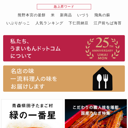
急上昇ワード
熊野本宮の釜餅
米
新商品
いづう
飛鳥の蘇
いぶりがっこ
人気ランキング
下仁田納豆
江戸前ちば海苔
スイーツ
ウニ
田舎庵の鰻
鮪
グルメギフトカタログ
名店の味