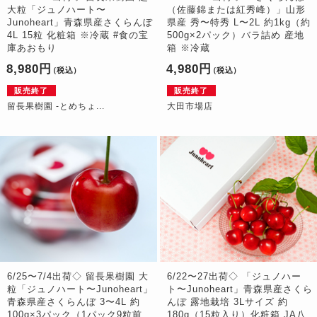
大粒「ジュノハート〜
（佐藤錦または紅秀峰）」山形
Junoheart」青森県産さくらんぼ
県産 秀〜特秀 L〜2L 約1kg（約
4L 15粒 化粧箱 ※冷蔵 #食の宝
500g×2パック）バラ詰め 産地
庫あおもり
箱 ※冷蔵
8,980円
4,980円
（税込）
（税込）
販売終了
販売終了
留長果樹園 -とめちょ...
大田市場店
6/25〜7/4出荷◇ 留長果樹園 大
6/22〜27出荷◇ 「ジュノハー
粒「ジュノハート〜Junoheart」
ト〜Junoheart」青森県産さくら
青森県産さくらんぼ 3〜4L 約
んぼ 露地栽培 3Lサイズ 約
100g×3パック（1パック9粒前
180g（15粒入り）化粧箱 JA八