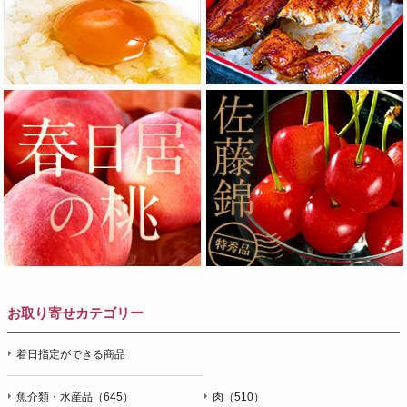
お取り寄せカテゴリー
着日指定ができる商品
魚介類・水産品（645）
肉（510）