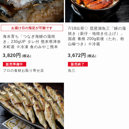
お届け日の指定が可能です
7/18出荷◇ 琵琶湖魚三「鰻の蒲
焼き（新仔・地焼き仕上げ）」
海水育ち「つなぎ海鰻の蒲焼
国産 養殖 200g前後（たれ、粉
き」230gUP タレ付 熊本県津奈
山椒つき）※冷蔵
木町産 ※冷凍 食のみやこ熊本
3,820円
3,672円
（税込）
（税込）
販売準備中
販売終了
プロの食材お取り寄せ店
魚三