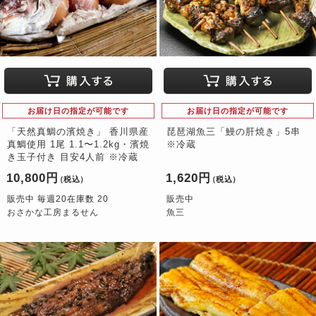
お届け日の指定が可能です
お届け日の指定が可能です
「天然真鯛の濱焼き」 香川県産
琵琶湖魚三「鰻の肝焼き」5串
真鯛使用 1尾 1.1〜1.2kg・濱焼
※冷蔵
き玉子付き 目安4人前 ※冷蔵
10,800円
1,620円
（税込）
（税込）
販売中 毎週20在庫数 20
販売中
おさかな工房まるせん
魚三