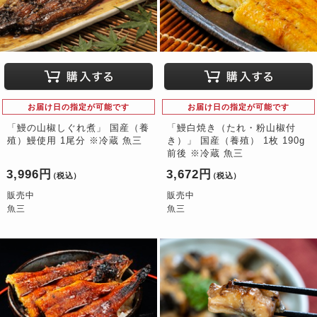
お届け日の指定が可能です
お届け日の指定が可能です
「鰻の山椒しぐれ煮」 国産（養
「鰻白焼き（たれ・粉山椒付
殖）鰻使用 1尾分 ※冷蔵 魚三
き）」 国産（養殖） 1枚 190g
前後 ※冷蔵 魚三
3,996円
3,672円
（税込）
（税込）
販売中
販売中
魚三
魚三