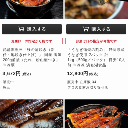
お届け日の指定が可能です
お届け日の指定が可能です
琵琶湖魚三「鰻の蒲焼き（新
「うなぎ蒲焼の刻み」 静岡県産
仔・地焼き仕上げ）」 国産 養殖
うなぎ使用 2パック 計
200g前後（たれ、粉山椒つき）
1kg（500g／パック） 目安10人
※冷蔵
前 ※冷凍 浜名湖食品
3,672円
12,800円
（税込）
（税込）
販売中
販売中 在庫数 34
魚三
プロの食材お取り寄せ店