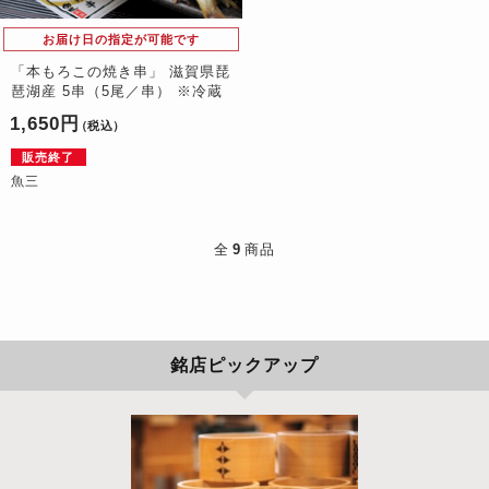
お届け日の指定が可能です
「本もろこの焼き串」 滋賀県琵
琶湖産 5串（5尾／串） ※冷蔵
1,650円
（税込）
販売終了
魚三
全
9
商品
銘店ピックアップ