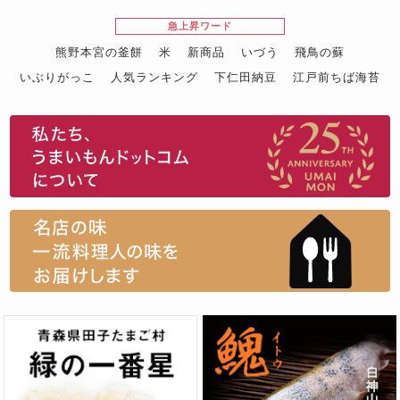
急上昇ワード
熊野本宮の釜餅
米
新商品
いづう
飛鳥の蘇
いぶりがっこ
人気ランキング
下仁田納豆
江戸前ちば海苔
スイーツ
ウニ
田舎庵の鰻
鮪
グルメギフトカタログ
名店の味