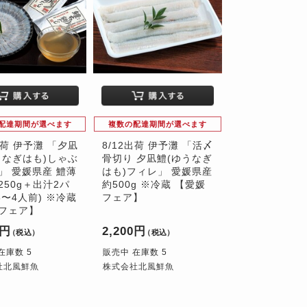
配達期間が選べます
複数の配達期間が選べます
出荷 伊予灘 「夕凪
8/12出荷 伊予灘 「活〆
うなぎはも)しゃぶ
骨切り 夕凪鱧(ゆうなぎ
」 愛媛県産 鱧薄
はも)フィレ」 愛媛県産
250g＋出汁2パ
約500g ※冷蔵 【愛媛
3〜4人前) ※冷蔵
フェア】
フェア】
0円
2,200円
（税込）
（税込）
在庫数 5
販売中 在庫数 5
社北風鮮魚
株式会社北風鮮魚