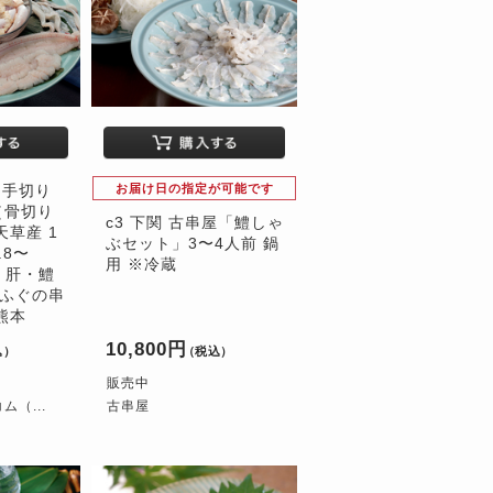
・手切り
お届け日の指定が可能です
（骨切り
c3 下関 古串屋「鱧しゃ
天草産 1
ぶセット」3〜4人前 鍋
.8〜
用 ※冷蔵
・肝・鱧
 ふぐの串
熊本
10,800円
込）
（税込）
販売中
（...
古串屋