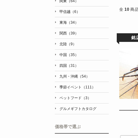
関東（64）
全
10
商
甲信越（6）
東海（34）
関西（39）
銘
北陸（9）
中国（35）
四国（31）
九州・沖縄（54）
季節イベント（111）
ペットフード（3）
グルメギフトカタログ
価格帯で選ぶ