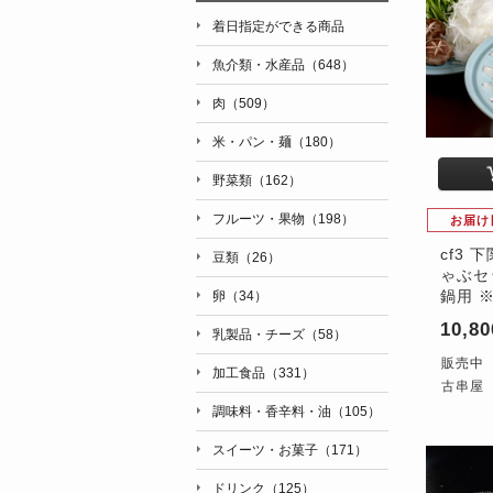
着日指定ができる商品
魚介類・水産品（648）
肉（509）
米・パン・麺（180）
野菜類（162）
フルーツ・果物（198）
お届け
cf3 
豆類（26）
ゃぶセ
鍋用 
卵（34）
10,8
乳製品・チーズ（58）
販売中
加工食品（331）
古串屋
調味料・香辛料・油（105）
スイーツ・お菓子（171）
ドリンク（125）