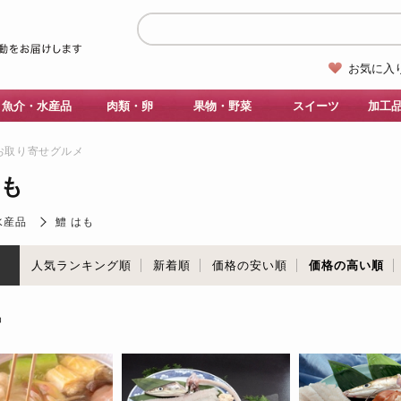
お気に入
魚介・水産品
肉類・卵
果物・野菜
スイーツ
加工
お取り寄せグルメ
はも
水産品
鱧 はも
順
人気ランキング順
新着順
価格の安い順
価格の高い順
品