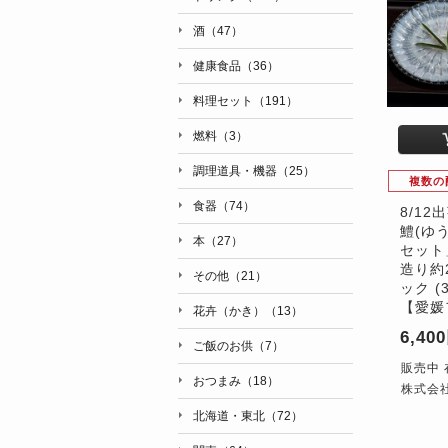
酒（47）
健康食品（36）
料理セット（191）
燃料（3）
調理道具・機器（25）
複数の
食器（74）
8/12
鱧(ゆ
本（27）
セット
造り約
その他（21）
ック (
【愛媛
花卉（かき）（13）
6,40
ご飯のお供（7）
販売中 
おつまみ（18）
株式会
北海道・東北（72）