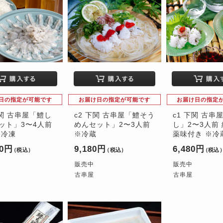
日の指定が可能です
お届け日の指定が可能です
お届け日の指定
下関 古串屋「鱧し
c2 下関 古串屋「鱧そう
c1 下関 古串
ット」3〜4人前
めんセット」2〜3人前
し」2〜3人前 
※冷凍
※冷蔵
薬味付き ※冷
00円
9,180円
6,480円
（税込）
（税込）
（税込
販売中
販売中
古串屋
古串屋