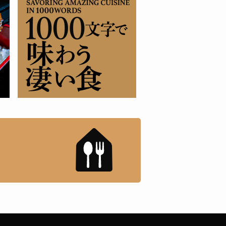
もんドットコム」について
「名店の味」TVメディアで