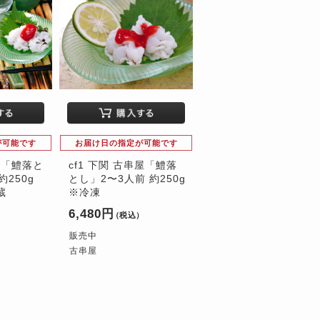
が可能です
お届け日の指定が可能です
屋「鱧落と
cf1 下関 古串屋「鱧落
約250g
とし」2〜3人前 約250g
蔵
※冷凍
6,480円
）
（税込）
販売中
古串屋