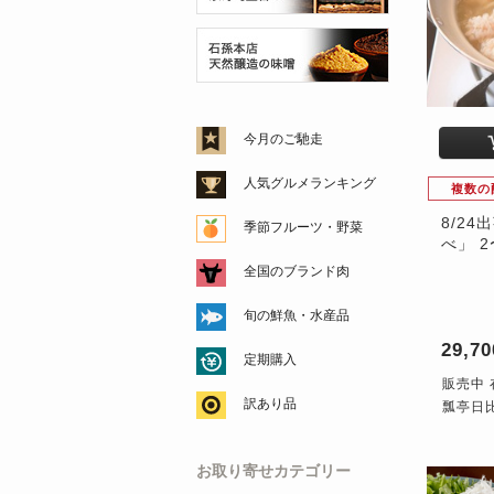
今月のご馳走
人気グルメランキング
複数の
8/24
季節フルーツ・野菜
べ」 
全国のブランド肉
旬の鮮魚・水産品
29,7
定期購入
販売中 
訳あり品
瓢亭日
お取り寄せカテゴリー