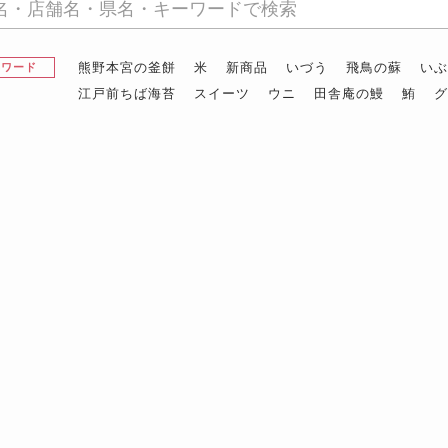
熊野本宮の釜餅
米
新商品
いづう
飛鳥の蘇
い
昇ワード
江戸前ちば海苔
スイーツ
ウニ
田舎庵の鰻
鮪