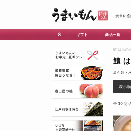
ギフト
商品一覧
鱧 はもの
鱧 
魚介類・
表示
全
10
商