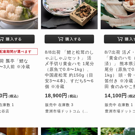
配達期間が選べます
8/8出荷 「鱧と松茸のし
8/7出荷 活〆
ゃぶしゃぶセット」 活
「黄金のハモ
出荷 瓢亭「鱧な
〆手切り黄金ハモ 1尾分
済）」 熊本県
2〜3人前 ※冷蔵
（原魚で0.8〜1kg）、
尾分（原魚で0
中国産松茸 約150g（目
1kg） 頭・骨
安3〜4本)、すだち5〜6
笛付き ※冷蔵
個 ※冷蔵
田 食のみやこ
00円
18,900円
14,100円
（税込）
（税込）
（税
在庫数 1
販売中 在庫数 3
販売中 在庫数 1
比谷店
豊洲市場ドットコム（...
豊洲市場ドットコム