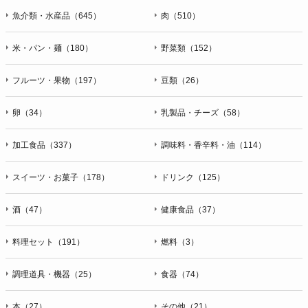
魚介類・水産品（645）
肉（510）
米・パン・麺（180）
野菜類（152）
フルーツ・果物（197）
豆類（26）
卵（34）
乳製品・チーズ（58）
加工食品（337）
調味料・香辛料・油（114）
スイーツ・お菓子（178）
ドリンク（125）
酒（47）
健康食品（37）
料理セット（191）
燃料（3）
調理道具・機器（25）
食器（74）
本（27）
その他（21）