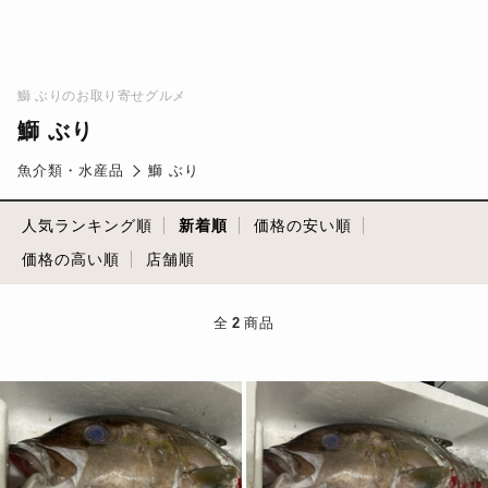
鰤 ぶりのお取り寄せグルメ
鰤 ぶり
魚介類・水産品
鰤 ぶり
人気ランキング順
新着順
価格の安い順
価格の高い順
店舗順
全
2
商品