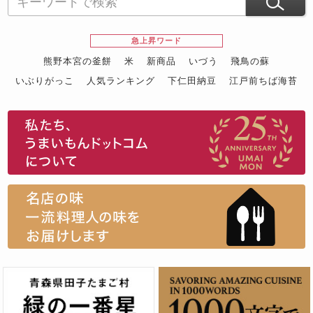
急上昇ワード
熊野本宮の釜餅
米
新商品
いづう
飛鳥の蘇
いぶりがっこ
人気ランキング
下仁田納豆
江戸前ちば海苔
スイーツ
ウニ
田舎庵の鰻
鮪
グルメギフトカタログ
名店の味