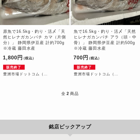
原魚で16.5kg・釣り・活〆「天
魚で16.5kg・釣り・活〆「天然
然ヒレナガカンパチ カマ（片側
ヒレナガカンパチ アラ（頭・中
分）」 静岡県伊豆産 計約700g
骨）」 静岡県伊豆産 計約500g
※冷蔵 藤田水産
※冷蔵 藤田水産
1,800円
700円
（税込）
（税込）
販売終了
販売終了
豊洲市場ドットコム（...
豊洲市場ドットコム（...
全
2
商品
銘店ピックアップ