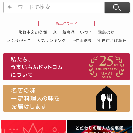
急上昇ワード
熊野本宮の釜餅
米
新商品
いづう
飛鳥の蘇
いぶりがっこ
人気ランキング
下仁田納豆
江戸前ちば海苔
スイーツ
ウニ
田舎庵の鰻
鮪
グルメギフトカタログ
名店の味