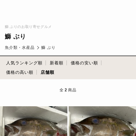
鰤 ぶりのお取り寄せグルメ
鰤 ぶり
魚介類・水産品
鰤 ぶり
人気ランキング順
新着順
価格の安い順
価格の高い順
店舗順
全
2
商品