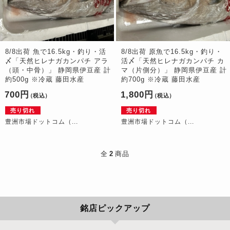
8/8出荷 魚で16.5kg・釣り・活
8/8出荷 原魚で16.5kg・釣り・
〆「天然ヒレナガカンパチ アラ
活〆「天然ヒレナガカンパチ カ
（頭・中骨）」 静岡県伊豆産 計
マ（片側分）」 静岡県伊豆産 計
約500g ※冷蔵 藤田水産
約700g ※冷蔵 藤田水産
700円
1,800円
（税込）
（税込）
売り切れ
売り切れ
豊洲市場ドットコム（...
豊洲市場ドットコム（...
全
2
商品
銘店ピックアップ