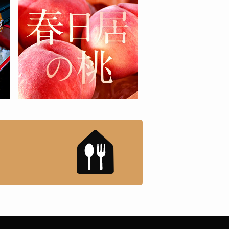
もんドットコム」について
「名店の味」TVメディアで