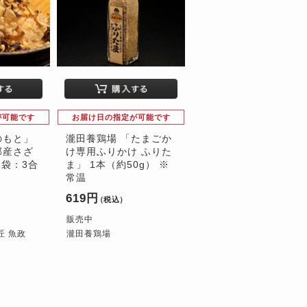
が可能です
お届け日の指定が可能です
のもと」
瀧田養鶏場 「たまごか
部産さざ
け専用ふりかけ ふりた
1袋：3合
ま」 1本（約50g） ※
常温
619円
）
（税込）
販売中
匠 魚政
瀧田養鶏場