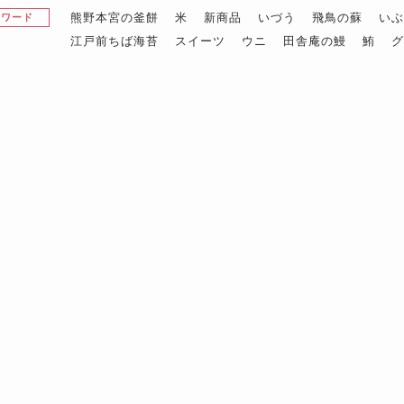
熊野本宮の釜餅
米
新商品
いづう
飛鳥の蘇
い
昇ワード
江戸前ちば海苔
スイーツ
ウニ
田舎庵の鰻
鮪