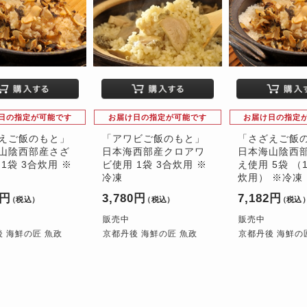
日の指定が可能です
お届け日の指定が可能です
お届け日の指定
えご飯のもと」
「アワビご飯のもと」
「さざえご飯
山陰西部産さざ
日本海西部産クロアワ
日本海山陰西
1袋 3合炊用 ※
ビ使用 1袋 3合炊用 ※
え使用 5袋 （
冷凍
炊用） ※冷凍
2円
3,780円
7,182円
（税込）
（税込）
（税込
販売中
販売中
 海鮮の匠 魚政
京都丹後 海鮮の匠 魚政
京都丹後 海鮮の