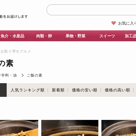
お気に入
魚介・水産品
肉類・卵
果物・野菜
スイーツ
加工
のお取り寄せグルメ
の素
香辛料・油
ご飯の素
順
人気ランキング順
新着順
価格の安い順
価格の高い順