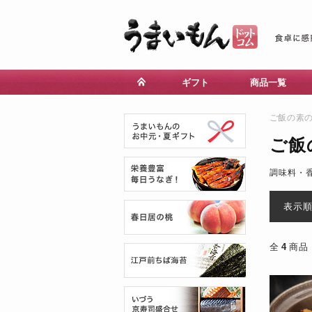
ギフト
商品一覧
ご飯の素
ご飯
調味料・
表示
全
4
商品