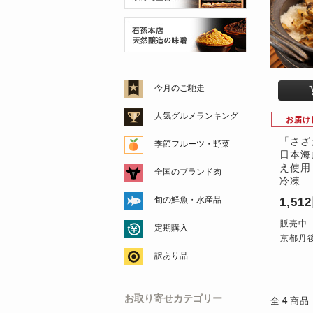
今月のご馳走
人気グルメランキング
お届け
「さざ
季節フルーツ・野菜
日本海
え使用 
全国のブランド肉
冷凍
旬の鮮魚・水産品
1,51
販売中
定期購入
京都丹後
訳あり品
お取り寄せカテゴリー
全
4
商品