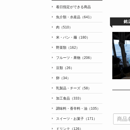
着日指定ができる商品
魚介類・水産品（641）
銘
肉（510）
米・パン・麺（180）
野菜類（162）
フルーツ・果物（206）
豆類（26）
卵（34）
乳製品・チーズ（58）
加工食品（333）
調味料・香辛料・油（105）
スイーツ・お菓子（171）
ドリンク（126）