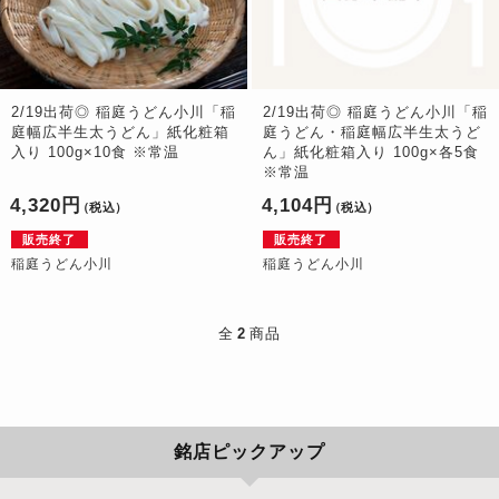
2/19出荷◎ 稲庭うどん小川「稲
2/19出荷◎ 稲庭うどん小川「稲
庭幅広半生太うどん」紙化粧箱
庭うどん・稲庭幅広半生太うど
入り 100g×10食 ※常温
ん」紙化粧箱入り 100g×各5食
※常温
4,320円
4,104円
（税込）
（税込）
販売終了
販売終了
稲庭うどん小川
稲庭うどん小川
全
2
商品
銘店ピックアップ