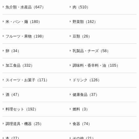
魚介類・水産品（647）
肉（510）
米・パン・麺（180）
野菜類（162）
フルーツ・果物（198）
豆類（26）
卵（34）
乳製品・チーズ（58）
加工食品（332）
調味料・香辛料・油（105）
スイーツ・お菓子（171）
ドリンク（126）
酒（47）
健康食品（37）
料理セット（192）
燃料（3）
調理道具・機器（25）
食器（74）
本（27）
その他（21）