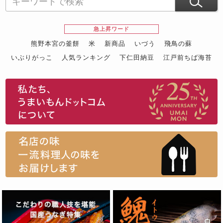
急上昇ワード
熊野本宮の釜餅
米
新商品
いづう
飛鳥の蘇
いぶりがっこ
人気ランキング
下仁田納豆
江戸前ちば海苔
スイーツ
ウニ
田舎庵の鰻
鮪
グルメギフトカタログ
名店の味