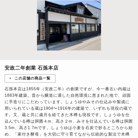
安政二年創業 石孫本店
この店舗の商品一覧
石孫本店は1855年（安政二年）の創業ですが、今一番古い内蔵は
1883年建築。昔から醸造に適した自然環境に恵まれた地で、頑固
に手造りにこだわっています。しょうゆやみその仕込みや製成に
用いられている蔵は1904〜1916年の建築で、いずれも現役の蔵で
す。又、蔵と共に歳月を経てきた木樽も現役です。しょうゆを仕
込んでいる樽は胴囲４m、高さ２m、みそを仕込んでいる樽は胴囲
3.5m、高さ1.7mです。しょうゆは小麦を石炭で炒るところから始
め、「家付き酵母」を大切に守り育てながら伝統的な製法で木樽