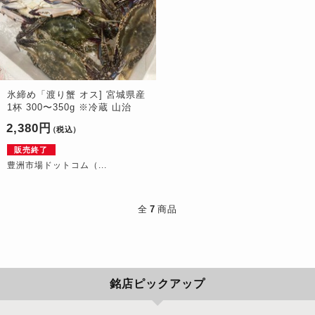
氷締め「渡り蟹 オス] 宮城県産
1杯 300〜350g ※冷蔵 山治
2,380円
（税込）
販売終了
豊洲市場ドットコム（...
全
7
商品
銘店ピックアップ