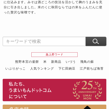
に仕込みます。みそは酒どころの技法を活かして麹のうまみを充
分に引き出しました。米のくに秋田ならではの米をふんだんに使
った贅沢な味噌です。
急上昇ワード
熊野本宮の釜餅
米
新商品
いづう
飛鳥の蘇
いぶりがっこ
人気ランキング
下仁田納豆
江戸前ちば海苔
スイーツ
ウニ
田舎庵の鰻
鮪
グルメギフトカタログ
名店の味