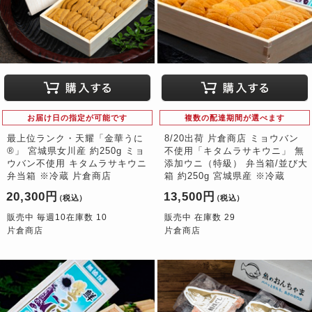
お届け日の指定が可能です
複数の配達期間が選べます
最上位ランク・天耀「金華うに
8/20出荷 片倉商店 ミョウバン
®」 宮城県女川産 約250g ミョ
不使用「キタムラサキウニ」 無
ウバン不使用 キタムラサキウニ
添加ウニ（特級） 弁当箱/並び大
弁当箱 ※冷蔵 片倉商店
箱 約250g 宮城県産 ※冷蔵
20,300円
13,500円
（税込）
（税込）
販売中 毎週10在庫数 10
販売中 在庫数 29
片倉商店
片倉商店