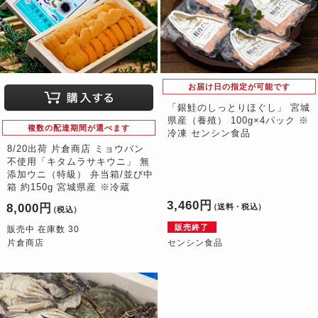
お届け日の指定が可能です
「銀鮭のしっとりほぐし」 宮城
県産（養殖） 100g×4パック ※
複数の配達期間が選べます
冷凍 センシン食品
8/20出荷 片倉商店 ミョウバン
不使用「キタムラサキウニ」 無
添加ウニ（特級） 弁当箱/並び中
箱 約150g 宮城県産 ※冷蔵
3,460円
8,000円
（送料・税込）
（税込）
販売終了
販売中 在庫数 30
片倉商店
センシン食品