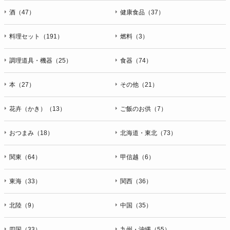
酒（47）
健康食品（37）
料理セット（191）
燃料（3）
調理道具・機器（25）
食器（74）
本（27）
その他（21）
花卉（かき）（13）
ご飯のお供（7）
おつまみ（18）
北海道・東北（73）
関東（64）
甲信越（6）
東海（33）
関西（36）
北陸（9）
中国（35）
四国（33）
九州・沖縄（55）