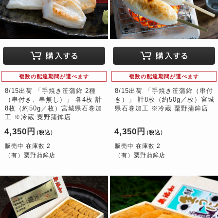
複数の配達期間が選べます
複数の配達期間が選べます
8/15出荷 「手焼き笹蒲鉾 2種
8/15出荷 「手焼き笹蒲鉾（串付
（串付き、串無し）」 各4枚 計
き）」 計8枚（約50g／枚）宮城
8枚（約50g／枚）宮城県石巻加
県石巻加工 ※冷蔵 粟野蒲鉾店
工 ※冷蔵 粟野蒲鉾店
4,350円
4,350円
（税込）
（税込）
販売中 在庫数 2
販売中 在庫数 2
（有）粟野蒲鉾店
（有）粟野蒲鉾店