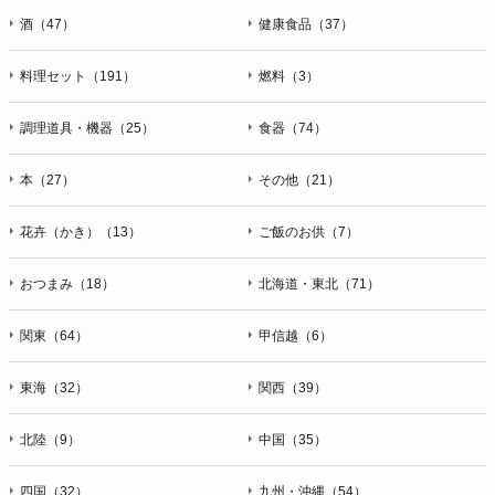
酒（47）
健康食品（37）
料理セット（191）
燃料（3）
調理道具・機器（25）
食器（74）
本（27）
その他（21）
花卉（かき）（13）
ご飯のお供（7）
おつまみ（18）
北海道・東北（71）
関東（64）
甲信越（6）
東海（32）
関西（39）
北陸（9）
中国（35）
四国（32）
九州・沖縄（54）