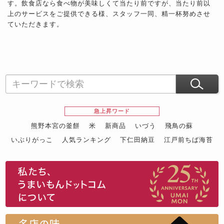
す。飲食店なら食べ物が美味しくて当たり前ですが、当たり前以
上のサービスをご提供できる様、スタッフ一同、精一杯努めさせ
ていただきます。
急上昇ワード
熊野本宮の釜餅
米
新商品
いづう
飛鳥の蘇
いぶりがっこ
人気ランキング
下仁田納豆
江戸前ちば海苔
スイーツ
ウニ
田舎庵の鰻
鮪
グルメギフトカタログ
名店の味