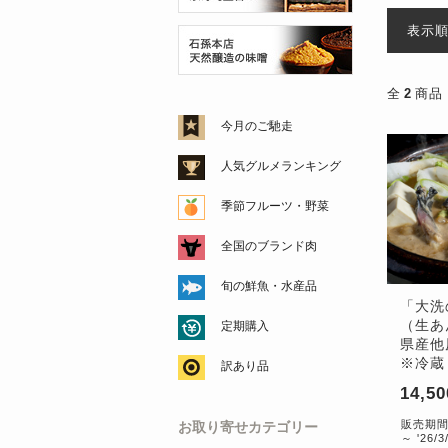
表示
全
2
商品
今月のご馳走
人気グルメランキング
季節フルーツ・野菜
全国のブランド肉
旬の鮮魚・水産品
「大洗
（生あ
定期購入
県産他
※冷蔵
訳あり品
14,5
販売期間：'
お取り寄せカテゴリー
～ '26/3