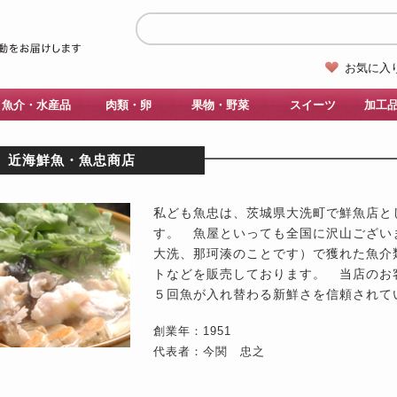
お気に入
魚介・水産品
肉類・卵
果物・野菜
スイーツ
加工
近海鮮魚・魚忠商店
私ども魚忠は、茨城県大洗町で鮮魚店と
す。 魚屋といっても全国に沢山ござい
大洗、那珂湊のことです）で獲れた魚介
トなどを販売しております。 当店のお
５回魚が入れ替わる新鮮さを信頼されて
創業年：1951
代表者：今関 忠之