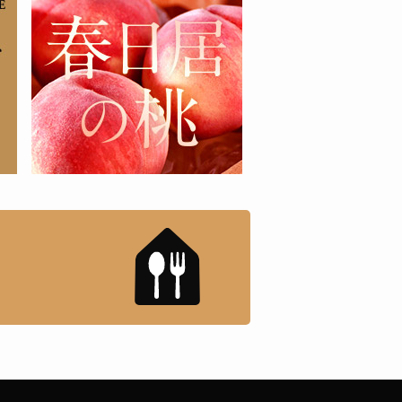
もんドットコム」について
「名店の味」TVメディアで