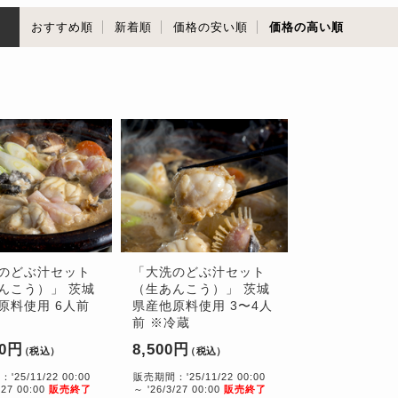
順
おすすめ順
新着順
価格の安い順
価格の高い順
のどぶ汁セット
「大洗のどぶ汁セット
んこう）」 茨城
（生あんこう）」 茨城
原料使用 6人前
県産他原料使用 3〜4人
前 ※冷蔵
00円
8,500円
（税込）
（税込）
25/11/22 00:00
販売期間：'25/11/22 00:00
/27 00:00
販売終了
～ '26/3/27 00:00
販売終了