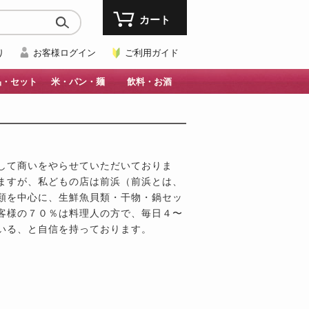
カート
り
お客様ログイン
ご利用ガイド
品・セット
米・パン・麺
飲料・お酒
して商いをやらせていただいておりま
ますが、私どもの店は前浜（前浜とは、
類を中心に、生鮮魚貝類・干物・鍋セッ
客様の７０％は料理人の方で、毎日４〜
いる、と自信を持っております。