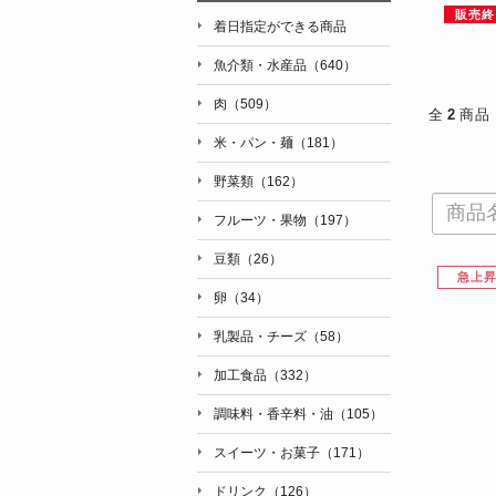
販売終
着日指定ができる商品
魚介類・水産品（640）
肉（509）
全
2
商品
米・パン・麺（181）
野菜類（162）
フルーツ・果物（197）
豆類（26）
急上
卵（34）
乳製品・チーズ（58）
加工食品（332）
調味料・香辛料・油（105）
スイーツ・お菓子（171）
ドリンク（126）