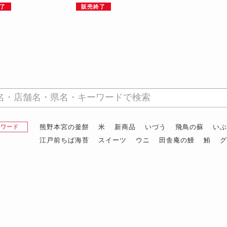
了
販売終了
熊野本宮の釜餅
米
新商品
いづう
飛鳥の蘇
い
昇ワード
江戸前ちば海苔
スイーツ
ウニ
田舎庵の鰻
鮪