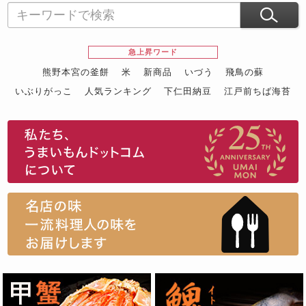
急上昇ワード
熊野本宮の釜餅
米
新商品
いづう
飛鳥の蘇
いぶりがっこ
人気ランキング
下仁田納豆
江戸前ちば海苔
スイーツ
ウニ
田舎庵の鰻
鮪
グルメギフトカタログ
名店の味