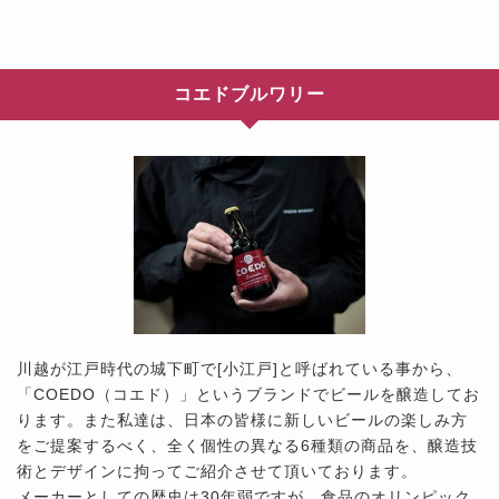
コエドブルワリー
川越が江戸時代の城下町で[小江戸]と呼ばれている事から、
「COEDO（コエド）」というブランドでビールを醸造してお
ります。また私達は、日本の皆様に新しいビールの楽しみ方
をご提案するべく、全く個性の異なる6種類の商品を、醸造技
術とデザインに拘ってご紹介させて頂いております。
メーカーとしての歴史は30年弱ですが、食品のオリンピック