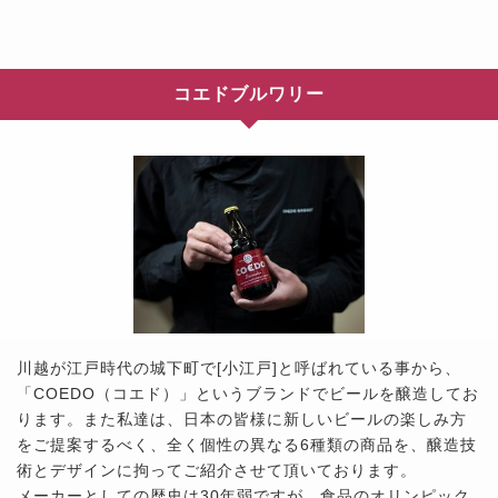
コエドブルワリー
川越が江戸時代の城下町で[小江戸]と呼ばれている事から、
「COEDO（コエド）」というブランドでビールを醸造してお
ります。また私達は、日本の皆様に新しいビールの楽しみ方
をご提案するべく、全く個性の異なる6種類の商品を、醸造技
術とデザインに拘ってご紹介させて頂いております。
メーカーとしての歴史は30年弱ですが、食品のオリンピック