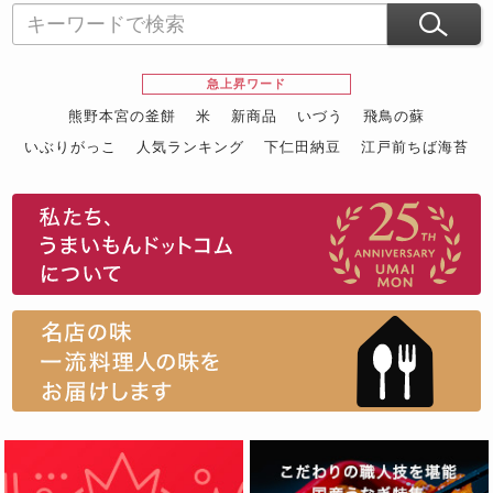
急上昇ワード
熊野本宮の釜餅
米
新商品
いづう
飛鳥の蘇
いぶりがっこ
人気ランキング
下仁田納豆
江戸前ちば海苔
スイーツ
ウニ
田舎庵の鰻
鮪
グルメギフトカタログ
名店の味