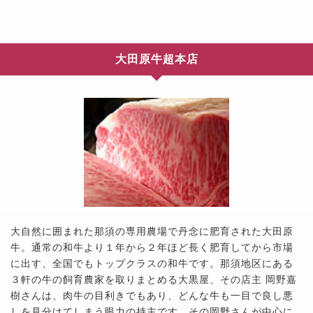
大田原牛超本店
大自然に囲まれた那須の専用農場で丹念に肥育された大田原
牛。通常の和牛より１年から２年ほど長く肥育してから市場
に出す、全国でもトップクラスの和牛です。那須地区にある
３軒の牛の飼育農家を取りまとめる大黒屋、その店主 岡野嘉
樹さんは、肉牛の目利きでもあり、どんな牛も一目で良し悪
しを見分けてしまう眼力の持主です。その岡野さんが中心に