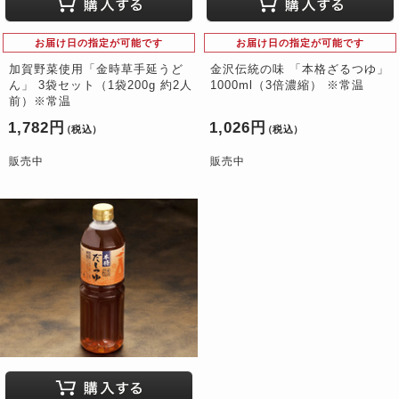
お届け日の指定が可能です
お届け日の指定が可能です
加賀野菜使用「金時草手延うど
金沢伝統の味 「本格ざるつゆ」
ん」 3袋セット（1袋200g 約2人
1000ml（3倍濃縮） ※常温
前）※常温
1,782円
1,026円
（税込）
（税込）
販売中
販売中