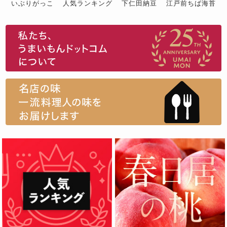
いぶりがっこ
人気ランキング
下仁田納豆
江戸前ちば海苔
スイーツ
ウニ
田舎庵の鰻
鮪
グルメギフトカタログ
名店の味