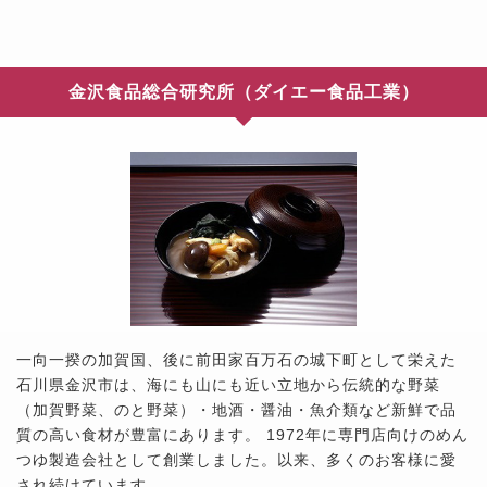
金沢食品総合研究所（ダイエー食品工業）
一向一揆の加賀国、後に前田家百万石の城下町として栄えた
石川県金沢市は、海にも山にも近い立地から伝統的な野菜
（加賀野菜、のと野菜）・地酒・醤油・魚介類など新鮮で品
質の高い食材が豊富にあります。 1972年に専門店向けのめん
つゆ製造会社として創業しました。以来、多くのお客様に愛
され続けています。