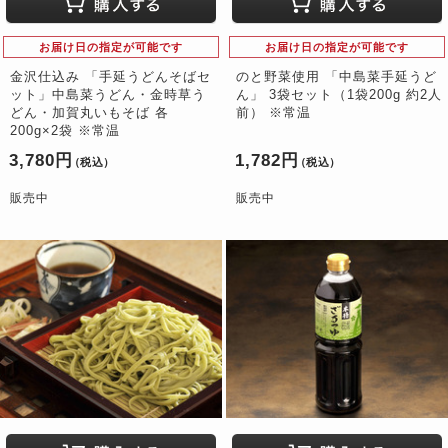
お届け日の指定が可能です
お届け日の指定が可能です
金沢仕込み 「手延うどんそばセ
のと野菜使用 「中島菜手延うど
ット」中島菜うどん・金時草う
ん」 3袋セット（1袋200g 約2人
どん・加賀丸いもそば 各
前） ※常温
200g×2袋 ※常温
3,780円
1,782円
（税込）
（税込）
販売中
販売中