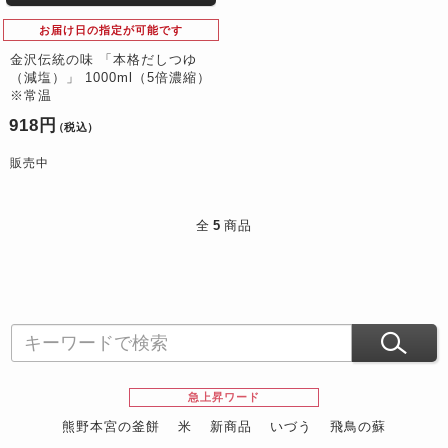
お届け日の指定が可能です
金沢伝統の味 「本格だしつゆ
（減塩）」 1000ml（5倍濃縮）
※常温
918円
（税込）
販売中
全
5
商品
急上昇ワード
熊野本宮の釜餅
米
新商品
いづう
飛鳥の蘇