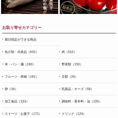
お取り寄せカテゴリー
着日指定ができる商品
魚介類・水産品（642）
肉（510）
米・パン・麺（180）
野菜類（150）
フルーツ・果物（181）
豆類（26）
卵（34）
乳製品・チーズ（58）
加工食品（333）
調味料・香辛料・油（105）
スイーツ・お菓子（172）
ドリンク（124）