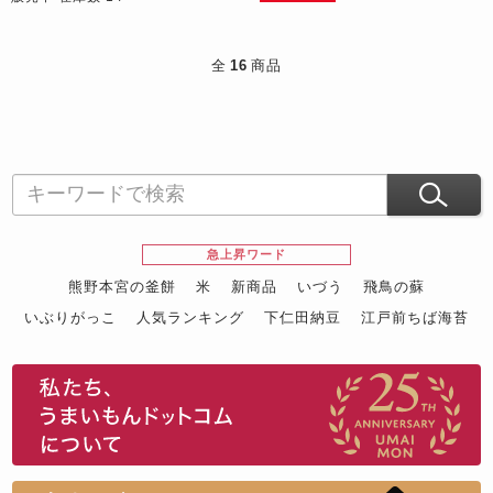
全
16
商品
急上昇ワード
熊野本宮の釜餅
米
新商品
いづう
飛鳥の蘇
いぶりがっこ
人気ランキング
下仁田納豆
江戸前ちば海苔
スイーツ
ウニ
田舎庵の鰻
鮪
グルメギフトカタログ
名店の味