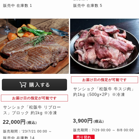
販売中 在庫数 1
販売中 在庫数 5
お届け日の指定が可能です
サンショク「松阪牛 牛スジ肉」
約1kg（500g×2P）※冷凍
お届け日の指定が可能です
サンショク「松阪牛 リブロー
ス」ブロック 約1kg ※冷凍
3,900円
22,000円
（税込）
（税込）
販売期間：7/29 00:00 ～ 8/8 00:00
販売期間：'23/7/21 00:00 ～
売り切れ
販売中 在庫数 14