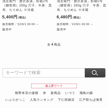
清左衛門「贅沢茶漬」杉箱2号
清左衛門「贅沢茶漬」杉箱5号
（贈答用）200g 穴子、牛蒡、昆
（贈答用）260g 穴子、牛蒡、昆
布、ちりめん ※冷蔵
布、ちりめん ※冷蔵
5,400円
6,480円
（税込）
（税込）
販売期間：'22/8/1 00:00 ～
販売期間：'22/8/1 00:00 ～
販売中
販売中
全
4
商品
急上昇ワード
熊野本宮の釜餅
米
新商品
いづう
飛鳥の蘇
いぶりがっこ
人気ランキング
下仁田納豆
江戸前ちば海苔
スイーツ
ウニ
田舎庵の鰻
鮪
グルメギフトカタログ