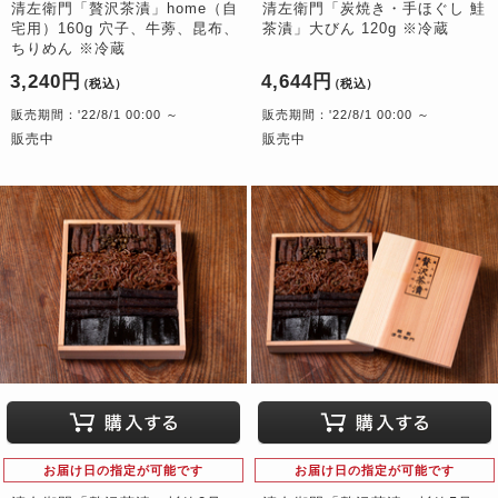
清左衛門「贅沢茶漬」home（自
清左衛門「炭焼き・手ほぐし 鮭
宅用）160g 穴子、牛蒡、昆布、
茶漬」大びん 120g ※冷蔵
ちりめん ※冷蔵
3,240円
4,644円
（税込）
（税込）
販売期間：'22/8/1 00:00 ～
販売期間：'22/8/1 00:00 ～
販売中
販売中
お届け日の指定が可能です
お届け日の指定が可能です