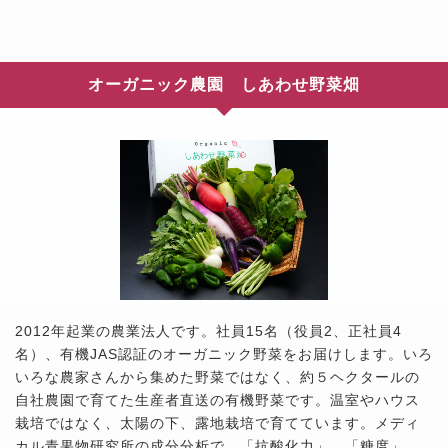
オーガニック農園 しあわせ野菜畑
2012年起業の農業法人です。社員15名（役員2、正社員4
名）、有機JAS認証のオーガニック野菜をお届けします。いろ
いろな農家さんから集めた野菜ではなく、約５ヘクタールの
自社農園で育てた生産者直送の有機野菜です。温室やハウス
栽培ではなく、太陽の下、露地栽培で育てています。メディ
カル青果物研究所の成分分析で、「抗酸化力」、「糖度」、