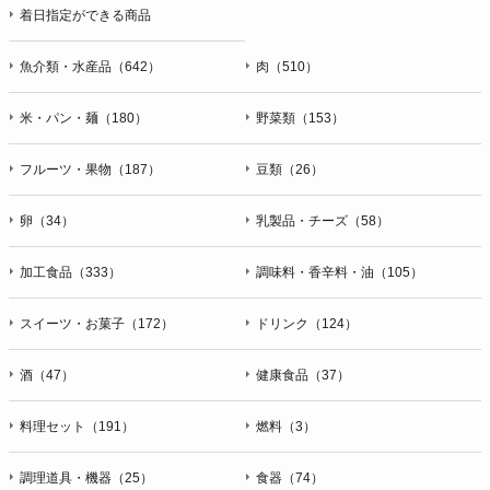
着日指定ができる商品
魚介類・水産品（642）
肉（510）
米・パン・麺（180）
野菜類（153）
フルーツ・果物（187）
豆類（26）
卵（34）
乳製品・チーズ（58）
加工食品（333）
調味料・香辛料・油（105）
スイーツ・お菓子（172）
ドリンク（124）
酒（47）
健康食品（37）
料理セット（191）
燃料（3）
調理道具・機器（25）
食器（74）