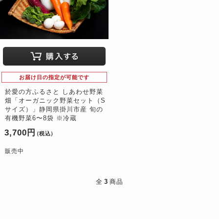
お届け日の指定が可能です
於愛の方ふるさと しあわせ野菜
畑「オーガニック野菜セット（S
サイズ）」静岡県掛川市産 旬の
有機野菜6〜8袋 ※冷蔵
3,700円
（税込）
販売中
全
3
商品