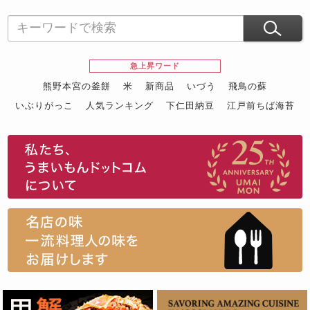
急上昇ワード
熊野本宮の釜餅
米
新商品
いづう
飛鳥の蘇
いぶりがっこ
人気ランキング
下仁田納豆
江戸前ちば海苔
スイーツ
ウニ
田舎庵の鰻
鮪
グルメギフトカタログ
名店の味