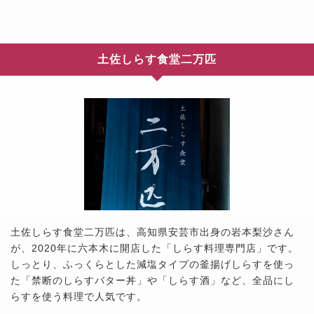
土佐しらす食堂二万匹
土佐しらす食堂二万匹は、高知県安芸市出身の岩本梨沙さん
が、2020年に六本木に開店した「しらす料理専門店」です。
しっとり、ふっくらとした減塩タイプの釜揚げしらすを使っ
た「禁断のしらすバター丼」や「しらす酒」など、全品にし
らすを使う料理で人気です。