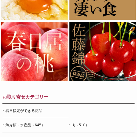
お取り寄せカテゴリー
着日指定ができる商品
魚介類・水産品（645）
肉（510）