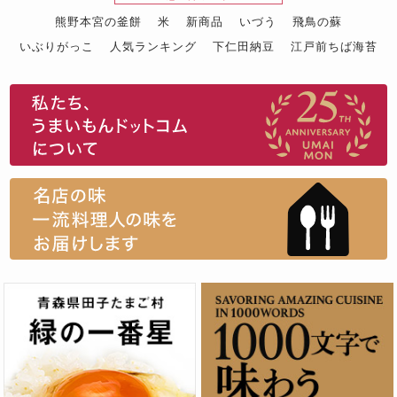
熊野本宮の釜餅
米
新商品
いづう
飛鳥の蘇
いぶりがっこ
人気ランキング
下仁田納豆
江戸前ちば海苔
スイーツ
ウニ
田舎庵の鰻
鮪
グルメギフトカタログ
名店の味