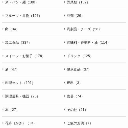
米・パン・麺（180）
野菜類（152）
フルーツ・果物（197）
豆類（26）
卵（34）
乳製品・チーズ（58）
加工食品（337）
調味料・香辛料・油（114）
スイーツ・お菓子（178）
ドリンク（125）
酒（47）
健康食品（37）
料理セット（191）
燃料（3）
調理道具・機器（25）
食器（74）
本（27）
その他（21）
花卉（かき）（13）
ご飯のお供（7）