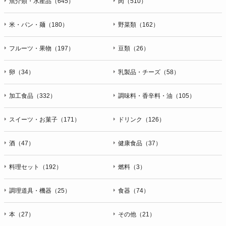
魚介類・水産品（645）
肉（510）
米・パン・麺（180）
野菜類（162）
フルーツ・果物（197）
豆類（26）
卵（34）
乳製品・チーズ（58）
加工食品（332）
調味料・香辛料・油（105）
スイーツ・お菓子（171）
ドリンク（126）
酒（47）
健康食品（37）
料理セット（192）
燃料（3）
調理道具・機器（25）
食器（74）
本（27）
その他（21）