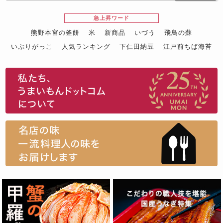
急上昇ワード
熊野本宮の釜餅
米
新商品
いづう
飛鳥の蘇
いぶりがっこ
人気ランキング
下仁田納豆
江戸前ちば海苔
スイーツ
ウニ
田舎庵の鰻
鮪
グルメギフトカタログ
名店の味