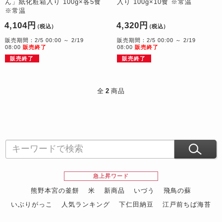
ん」紙化粧箱入り 100g×各5食
入り 100g×10食 ※常温
※常温
4,104円
4,320円
（税込）
（税込）
販売期間：2/5 00:00 ～ 2/19
販売期間：2/5 00:00 ～ 2/19
08:00
販売終了
08:00
販売終了
販売終了
販売終了
全
2
商品
急上昇ワード
熊野本宮の釜餅
米
新商品
いづう
飛鳥の蘇
いぶりがっこ
人気ランキング
下仁田納豆
江戸前ちば海苔
スイーツ
ウニ
田舎庵の鰻
鮪
グルメギフトカタログ