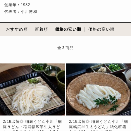
創業年：1982
代表者：小川博和
おすすめ順
新着順
価格の安い順
価格の高い順
全
2
商品
2/19出荷◎ 稲庭うどん小川「稲
2/19出荷◎ 稲庭うどん小川「稲
庭うどん・稲庭幅広半生太うど
庭幅広半生太うどん」紙化粧箱