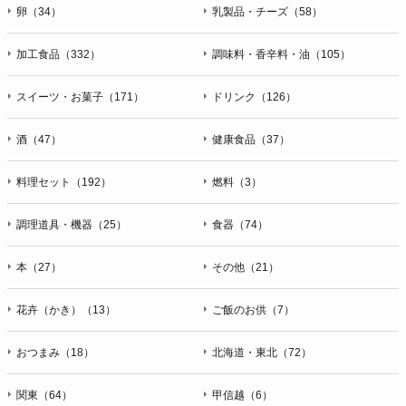
卵（34）
乳製品・チーズ（58）
加工食品（332）
調味料・香辛料・油（105）
スイーツ・お菓子（171）
ドリンク（126）
酒（47）
健康食品（37）
料理セット（192）
燃料（3）
調理道具・機器（25）
食器（74）
本（27）
その他（21）
花卉（かき）（13）
ご飯のお供（7）
おつまみ（18）
北海道・東北（72）
関東（64）
甲信越（6）