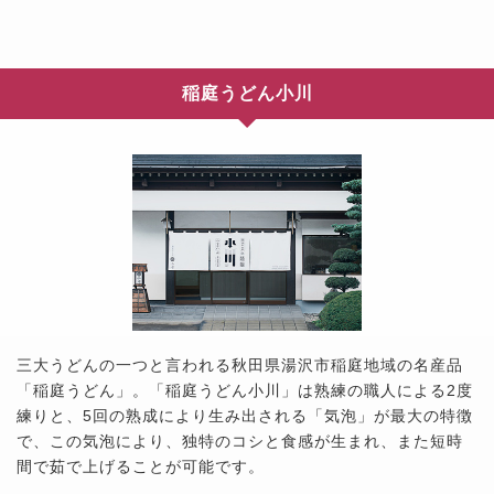
稲庭うどん小川
三大うどんの一つと言われる秋田県湯沢市稲庭地域の名産品
「稲庭うどん」。「稲庭うどん小川」は熟練の職人による2度
練りと、5回の熟成により生み出される「気泡」が最大の特徴
で、この気泡により、独特のコシと食感が生まれ、また短時
間で茹で上げることが可能です。