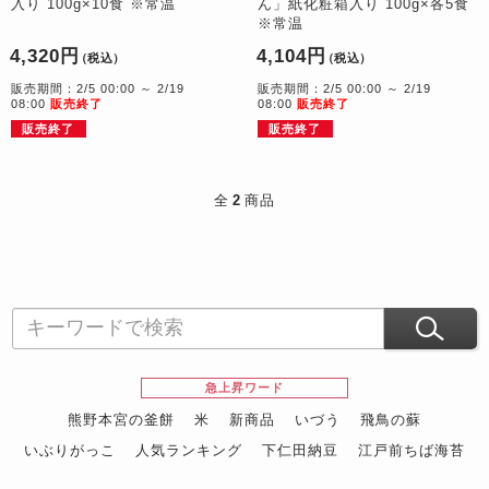
入り 100g×10食 ※常温
ん」紙化粧箱入り 100g×各5食
※常温
4,320円
4,104円
（税込）
（税込）
販売期間：2/5 00:00 ～ 2/19
販売期間：2/5 00:00 ～ 2/19
08:00
販売終了
08:00
販売終了
販売終了
販売終了
全
2
商品
急上昇ワード
熊野本宮の釜餅
米
新商品
いづう
飛鳥の蘇
いぶりがっこ
人気ランキング
下仁田納豆
江戸前ちば海苔
スイーツ
ウニ
田舎庵の鰻
鮪
グルメギフトカタログ