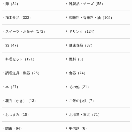
卵（34）
乳製品・チーズ（58）
加工食品（333）
調味料・香辛料・油（105）
スイーツ・お菓子（172）
ドリンク（124）
酒（47）
健康食品（37）
料理セット（191）
燃料（3）
調理道具・機器（25）
食器（74）
本（27）
その他（21）
花卉（かき）（13）
ご飯のお供（7）
おつまみ（18）
北海道・東北（71）
関東（64）
甲信越（6）