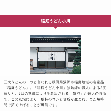
稲庭うどん小川
三大うどんの一つと言われる秋田県湯沢市稲庭地域の名産品
「稲庭うどん」。「稲庭うどん小川」は熟練の職人による2度
練りと、5回の熟成により生み出される「気泡」が最大の特徴
で、この気泡により、独特のコシと食感が生まれ、また短時
間で茹で上げることが可能です。