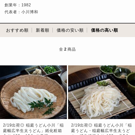
創業年：1982
代表者：小川博和
おすすめ順
新着順
価格の安い順
価格の高い順
全
2
商品
2/19出荷◎ 稲庭うどん小川「稲
2/19出荷◎ 稲庭うどん小川「稲
庭幅広半生太うどん」紙化粧箱
庭うどん・稲庭幅広半生太うど