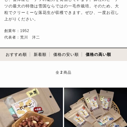
ツの最大の特徴は雪国ならではの一毛作栽培。そのため、大
粒でクリーミーな落花生が収穫できます。ぜひ、一度お召し
上がりください。
創業年：1952
代表者：荒川 洋二
おすすめ順
新着順
価格の安い順
価格の高い順
全
2
商品