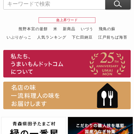
急上昇ワード
熊野本宮の釜餅
米
新商品
いづう
飛鳥の蘇
いぶりがっこ
人気ランキング
下仁田納豆
江戸前ちば海苔
スイーツ
ウニ
田舎庵の鰻
鮪
グルメギフトカタログ
名店の味