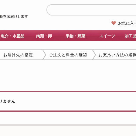
お気に入
魚介・水産品
肉類・卵
果物・野菜
スイーツ
加工
お届け先の指定
ご注文と料金の確認
お支払い方法の選
りません