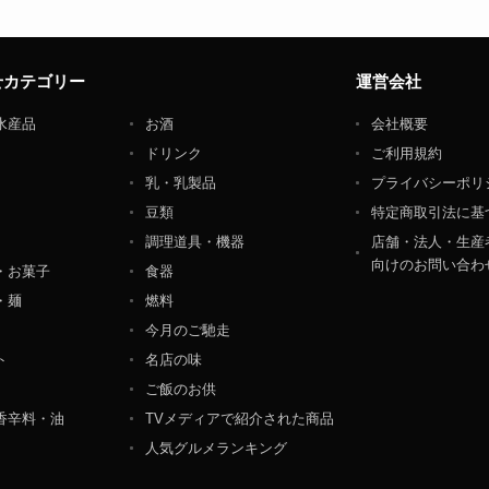
せカテゴリー
運営会社
水産品
お酒
会社概要
ドリンク
ご利用規約
乳・乳製品
プライバシーポリ
豆類
特定商取引法に基
調理道具・機器
店舗・法人・生産
向けのお問い合わ
・お菓子
食器
・麺
燃料
今月のご馳走
ト
名店の味
ご飯のお供
香辛料・油
TVメディアで紹介された商品
人気グルメランキング