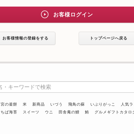
お客様ログイン
お客様情報の登録をする
トップページへ戻る
本宮の釜餅
米
新商品
いづう
飛鳥の蘇
いぶりがっこ
人気ラ
前ちば海苔
スイーツ
ウニ
田舎庵の鰻
鮪
グルメギフトカタロ