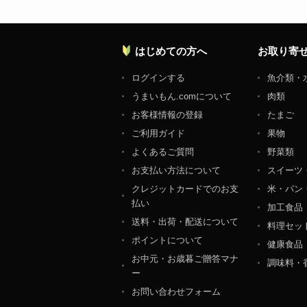
はじめての方へ
お取り寄
ログインする
魚介類・
うまいもん.comについて
肉類
お客様情報の登録
たまご
ご利用ガイド
果物
よくあるご質問
野菜類
お支払い方法について
スイーツ
クレジットカードでのお支
米・パン
払い
加工食品
送料・出荷・配送について
料理セッ
ポイントについて
健康食品
お中元・お歳暮ご贈答マナ
調味料・
ー
お問い合わせフォーム