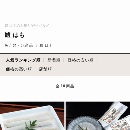
鱧 はものお取り寄せグルメ
鱧 はも
魚介類・水産品
鱧 はも
人気ランキング順
新着順
価格の安い順
価格の高い順
店舗順
全
10
商品