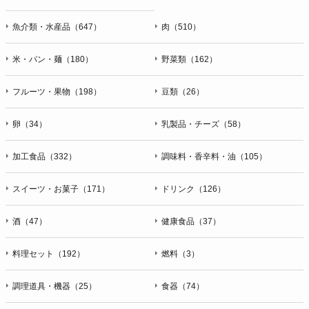
魚介類・水産品（647）
肉（510）
米・パン・麺（180）
野菜類（162）
フルーツ・果物（198）
豆類（26）
卵（34）
乳製品・チーズ（58）
加工食品（332）
調味料・香辛料・油（105）
スイーツ・お菓子（171）
ドリンク（126）
酒（47）
健康食品（37）
料理セット（192）
燃料（3）
調理道具・機器（25）
食器（74）