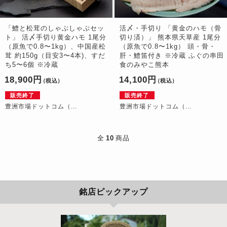
「鱧と松茸のしゃぶしゃぶセッ
活〆・手切り 「黄金のハモ（骨
ト」 活〆手切り黄金ハモ 1尾分
切り済）」 熊本県天草産 1尾分
（原魚で0.8〜1kg）、中国産松
（原魚で0.8〜1kg） 頭・骨・
茸 約150g（目安3〜4本)、すだ
肝・鱧笛付き ※冷蔵 ふぐの串田
ち5〜6個 ※冷蔵
食のみやこ熊本
18,900円
14,100円
（税込）
（税込）
販売終了
販売終了
豊洲市場ドットコム（...
豊洲市場ドットコム（...
全
10
商品
銘店ピックアップ