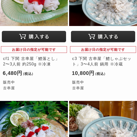
お届け日の指定が可能です
お届け日の指定が可能です
cf1 下関 古串屋「鱧落とし」
c3 下関 古串屋「鱧しゃぶセッ
2〜3人前 約250g ※冷凍
ト」3〜4人前 鍋用 ※冷蔵
6,480円
10,800円
（税込）
（税込）
販売中
販売中
古串屋
古串屋