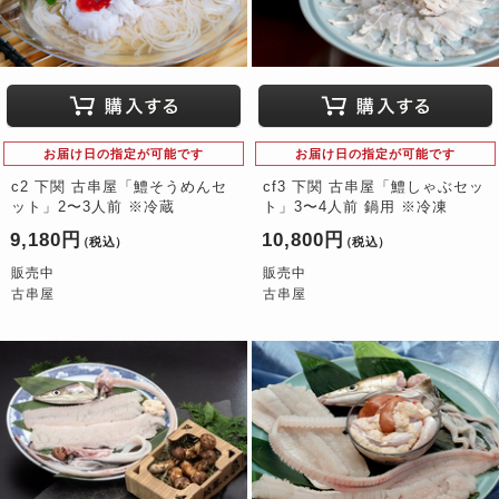
お届け日の指定が可能です
お届け日の指定が可能です
c2 下関 古串屋「鱧そうめんセ
cf3 下関 古串屋「鱧しゃぶセッ
ット」2〜3人前 ※冷蔵
ト」3〜4人前 鍋用 ※冷凍
9,180円
10,800円
（税込）
（税込）
販売中
販売中
古串屋
古串屋