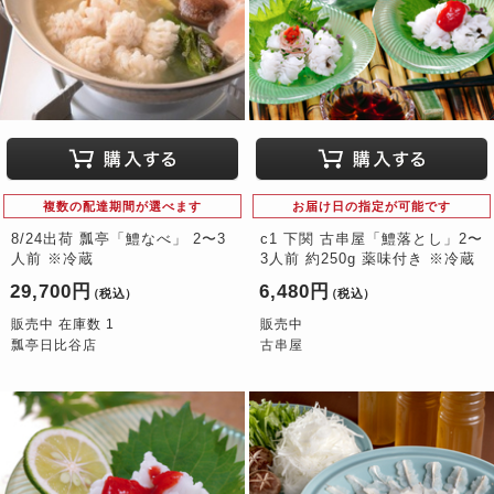
複数の配達期間が選べます
お届け日の指定が可能です
8/24出荷 瓢亭「鱧なべ」 2〜3
c1 下関 古串屋「鱧落とし」2〜
人前 ※冷蔵
3人前 約250g 薬味付き ※冷蔵
29,700円
6,480円
（税込）
（税込）
販売中 在庫数 1
販売中
瓢亭日比谷店
古串屋