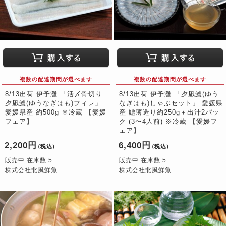
複数の配達期間が選べます
複数の配達期間が選べます
8/13出荷 伊予灘 「活〆骨切り
8/13出荷 伊予灘 「夕凪鱧(ゆう
夕凪鱧(ゆうなぎはも)フィレ」
なぎはも)しゃぶセット」 愛媛県
愛媛県産 約500g ※冷蔵 【愛媛
産 鱧薄造り約250g＋出汁2パッ
フェア】
ク (3〜4人前) ※冷蔵 【愛媛フ
ェア】
2,200円
6,400円
（税込）
（税込）
販売中 在庫数 5
販売中 在庫数 5
株式会社北風鮮魚
株式会社北風鮮魚