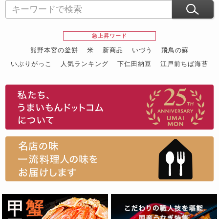
急上昇ワード
熊野本宮の釜餅
米
新商品
いづう
飛鳥の蘇
いぶりがっこ
人気ランキング
下仁田納豆
江戸前ちば海苔
スイーツ
ウニ
田舎庵の鰻
鮪
グルメギフトカタログ
名店の味