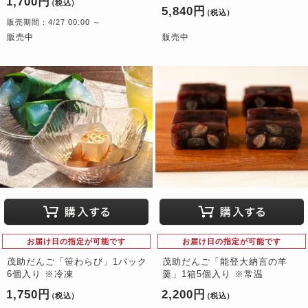
1,700円
（税込）
5,840円
（税込）
販売期間：4/27 00:00 ～
販売中
販売中
お届け日の指定が可能です
お届け日の指定が可能です
茂助だんご「笹わらび」1パック
茂助だんご「能登大納言の羊
6個入り ※冷凍
羹」1箱5個入り ※常温
1,750円
2,200円
（税込）
（税込）