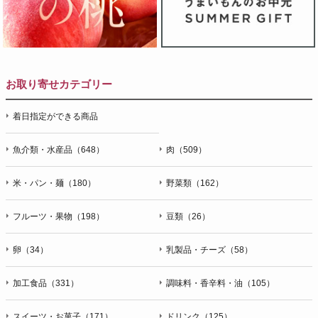
お取り寄せカテゴリー
着日指定ができる商品
魚介類・水産品（648）
肉（509）
米・パン・麺（180）
野菜類（162）
フルーツ・果物（198）
豆類（26）
卵（34）
乳製品・チーズ（58）
加工食品（331）
調味料・香辛料・油（105）
スイーツ・お菓子（171）
ドリンク（125）