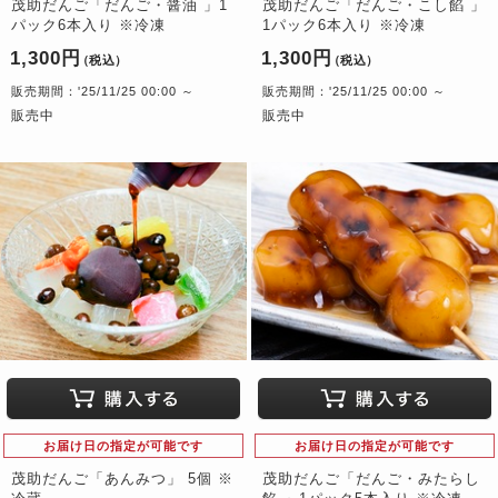
茂助だんご「だんご・醤油 」1
茂助だんご「だんご・こし餡 」
パック6本入り ※冷凍
1パック6本入り ※冷凍
1,300円
1,300円
（税込）
（税込）
販売期間：'25/11/25 00:00 ～
販売期間：'25/11/25 00:00 ～
販売中
販売中
お届け日の指定が可能です
お届け日の指定が可能です
茂助だんご「あんみつ」 5個 ※
茂助だんご「だんご・みたらし