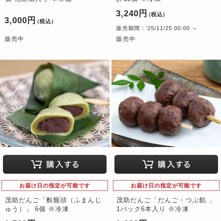
3,240円
（税込）
3,000円
（税込）
販売期間：'25/11/25 00:00 ～
販売中
販売中
お届け日の指定が可能です
お届け日の指定が可能です
茂助だんご「麩饅頭（ふまんじ
茂助だんご「だんご・つぶ餡 」
ゅう）」 6個 ※冷凍
1パック6本入り ※冷凍