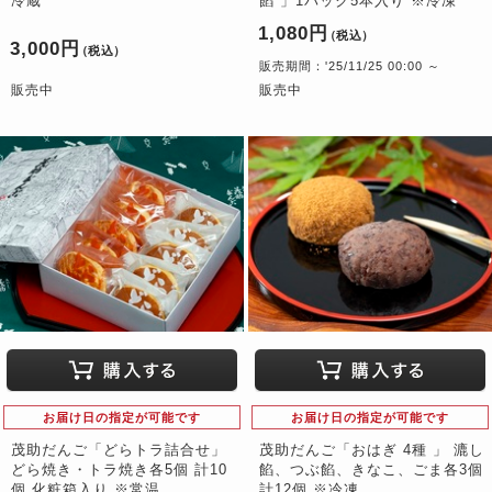
冷蔵
餡 」1パック5本入り ※冷凍
1,080円
（税込）
3,000円
（税込）
販売期間：'25/11/25 00:00 ～
販売中
販売中
お届け日の指定が可能です
お届け日の指定が可能です
茂助だんご「どらトラ詰合せ」
茂助だんご「おはぎ 4種 」 漉し
どら焼き・トラ焼き各5個 計10
餡、つぶ餡、きなこ、ごま各3個
個 化粧箱入り ※常温
計12個 ※冷凍