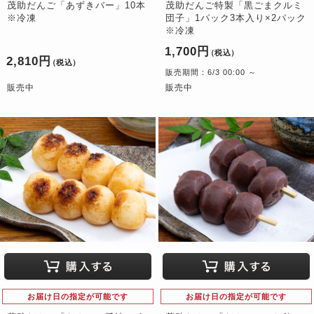
茂助だんご「あずきバー」10本
茂助だんご特製「黒ごまクルミ
※冷凍
団子」1パック3本入り×2パック
※冷凍
1,700円
（税込）
2,810円
（税込）
販売期間：6/3 00:00 ～
販売中
販売中
お届け日の指定が可能です
お届け日の指定が可能です