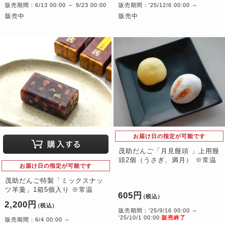
販売期間：6/13 00:00 ～ 9/23 00:00
販売期間：'25/12/6 00:00 ～
販売中
販売中
お届け日の指定が可能です
茂助だんご「月見饅頭 」上用饅
頭2個（うさぎ、満月） ※常温
お届け日の指定が可能です
茂助だんご特製「ミックスナッ
ツ羊羹」1箱5個入り ※常温
605円
（税込）
2,200円
（税込）
販売期間：'25/9/16 00:00 ～
'25/10/1 00:00
販売終了
販売期間：6/4 00:00 ～