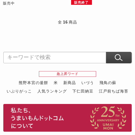
販売終了
販売中
全
16
商品
急上昇ワード
熊野本宮の釜餅
米
新商品
いづう
飛鳥の蘇
いぶりがっこ
人気ランキング
下仁田納豆
江戸前ちば海苔
スイーツ
ウニ
田舎庵の鰻
鮪
グルメギフトカタログ
名店の味