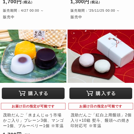
1,700円
1,300円
（税込）
（税込）
販売期間：4/27 00:00 ～
販売期間：'25/11/25 00:00 ～
販売中
販売中
お届け日の指定が可能です
お届け日の指定が可能です
茂助だんご「水まんじゅう市場
茂助だんご「紅白上用饅頭」2個
かご入り」プレーン3個、マンゴ
入り×10箱 熨斗、饅頭への焼き
ー1個、ブルーベリー1個 ※常温
印対応可 ※常温