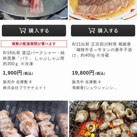
複数の配達期間が選べます
8/21出荷 正宗四川料理 蜀郷香
「煳辣牛舌＝牛タンの唐辛子漬
8/18出荷 渡辺バークシャー・純
け」約400g ※冷蔵
粋黒豚「バラ」 しゃぶしゃぶ用
約300ｇ ※冷凍
1,900円
19,800円
（税込）
（税込）
販売中 在庫数 8
販売中 在庫数 4
株式会社プラチナエイト
蜀郷香(シュウシャンシ...