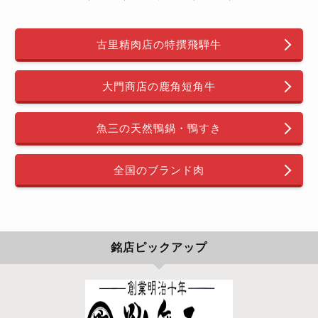
古里精肉店の特撰飛騨牛
大門商店の鹿角短角牛
魚三の天然鴨鍋・鴨すき
全国のブランド肉
銘店ピックアップ