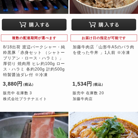
複数の配達期間が選べます
お届け日の指定が可能です
8/18出荷 渡辺バークシャー・純
加藤牛肉店「山形牛A5のバラ肉
粋黒豚「赤身セット （シャトー
を使った牛丼 」1人前 ※冷凍
ブリアン・ロース・ハラミ）」
厚切り 焼肉用 ヒレ約100g ロー
ス・ハラミ 各約200g 計約500g
特製醤油ダレ付 ※冷凍
3,880円
1,534円
（税込）
（税込）
販売中 在庫数 3
販売中 在庫数 20
株式会社プラチナエイト
加藤牛肉店