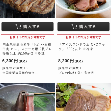
お届け日の指定が可能です
お届け日の指定が可能です
岡山県産黒毛和牛「おかやま和
「アイスランドラム CFOラッ
牛肉 ヒレ」ステーキ用 2枚 A4
ク」 600g以上 ※冷凍
等級以上 約150g×2 ※冷凍
6,300円
8,200円
（税込）
（税込）
販売中 在庫数 16
販売中 在庫数 1
全国農業協同組合連合...
プロの食材お取り寄せ店