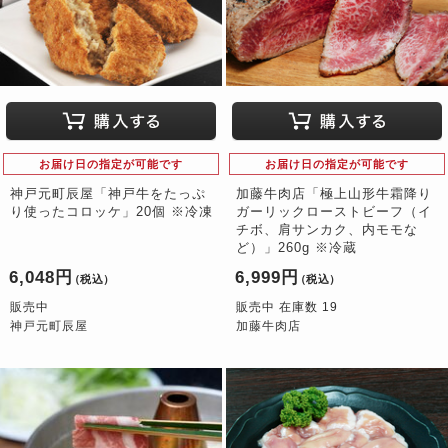
お届け日の指定が可能です
お届け日の指定が可能です
神戸元町辰屋「神戸牛をたっぷ
加藤牛肉店「極上山形牛霜降り
り使ったコロッケ」20個 ※冷凍
ガーリックローストビーフ（イ
チボ、肩サンカク、内モモな
ど）」260g ※冷蔵
6,048円
6,999円
（税込）
（税込）
販売中
販売中 在庫数 19
神戸元町辰屋
加藤牛肉店