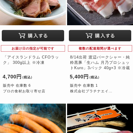
お届け日の指定が可能です
複数の配達期間が選べます
「アイスランドラム CFOラッ
8/14出荷 渡辺バークシャー・純
ク」 300g以上 ※冷凍
粋黒豚「生ハム 月乃プロシュッ
トKuro」3パック 40g×3 ※冷蔵
4,700円
5,400円
（税込）
（税込）
販売中 在庫数 6
販売中 在庫数 1
プロの食材お取り寄せ店
株式会社プラチナエイ...