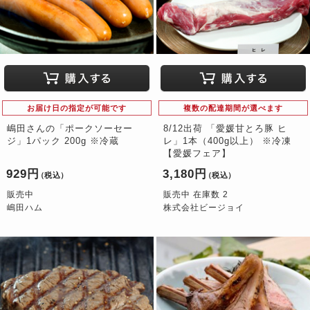
お届け日の指定が可能です
複数の配達期間が選べます
嶋田さんの「ポークソーセー
8/12出荷 「愛媛甘とろ豚 ヒ
ジ」1パック 200g ※冷蔵
レ」1本（400g以上） ※冷凍
【愛媛フェア】
929円
3,180円
（税込）
（税込）
販売中
販売中 在庫数 2
嶋田ハム
株式会社ビージョイ