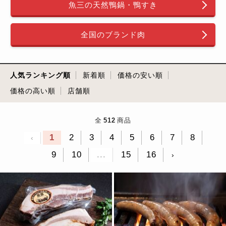
魚三の天然鴨鍋・鴨すき
全国のブランド肉
人気ランキング順
新着順
価格の安い順
価格の高い順
店舗順
全
512
商品
1
2
3
4
5
6
7
8
‹
9
10
...
15
16
›