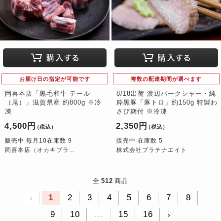
お届け日の指定が可能です
複数の配達期間が選べます
岡喜本店「黒毛和牛 テール
8/18出荷 渡辺バークシャー・純
（尾）」滋賀県産 約800g ※冷
粋黒豚「豚トロ」約150g 特製わ
凍
さび麹付 ※冷凍
4,500円
2,350円
（税込）
（税込）
販売中 毎月10在庫数 9
販売中 在庫数 5
岡喜本店（オカキブラ...
株式会社プラチナエイト
全
512
商品
1
2
3
4
5
6
7
8
‹
9
10
...
15
16
›