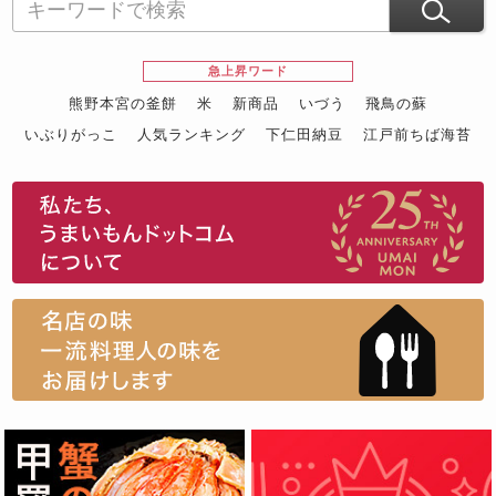
急上昇ワード
熊野本宮の釜餅
米
新商品
いづう
飛鳥の蘇
いぶりがっこ
人気ランキング
下仁田納豆
江戸前ちば海苔
スイーツ
ウニ
田舎庵の鰻
鮪
グルメギフトカタログ
名店の味