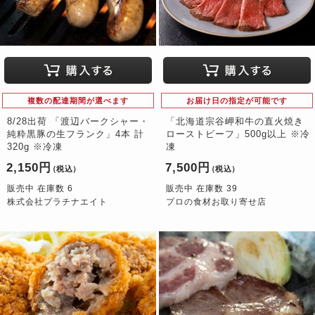
複数の配達期間が選べます
お届け日の指定が可能です
8/28出荷 「渡辺バークシャー・
「北海道宗谷岬和牛の直火焼き
純粋黒豚の生フランク」4本 計
ローストビーフ」500g以上 ※冷
320g ※冷凍
凍
2,150円
7,500円
（税込）
（税込）
販売中 在庫数 6
販売中 在庫数 39
株式会社プラチナエイト
プロの食材お取り寄せ店