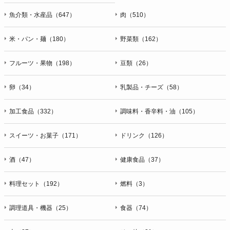
魚介類・水産品（647）
肉（510）
米・パン・麺（180）
野菜類（162）
フルーツ・果物（198）
豆類（26）
卵（34）
乳製品・チーズ（58）
加工食品（332）
調味料・香辛料・油（105）
スイーツ・お菓子（171）
ドリンク（126）
酒（47）
健康食品（37）
料理セット（192）
燃料（3）
調理道具・機器（25）
食器（74）