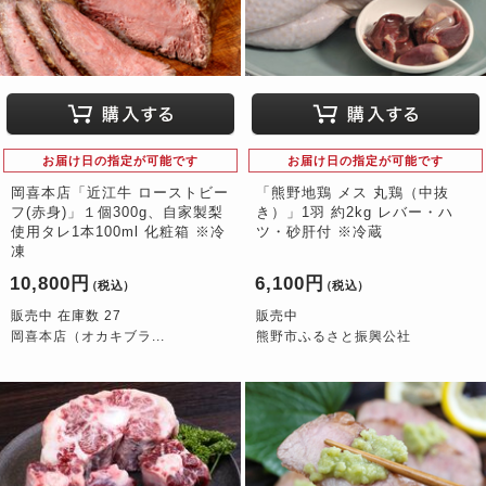
お届け日の指定が可能です
お届け日の指定が可能です
岡喜本店「近江牛 ローストビー
「熊野地鶏 メス 丸鶏（中抜
フ(赤身)」１個300g、自家製梨
き）」1羽 約2kg レバー・ハ
使用タレ1本100ml 化粧箱 ※冷
ツ・砂肝付 ※冷蔵
凍
10,800円
6,100円
（税込）
（税込）
販売中 在庫数 27
販売中
岡喜本店（オカキブラ...
熊野市ふるさと振興公社