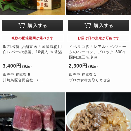
複数の配達期間が選べます
お届け日の指定が可能です
8/21出荷 店舗直送「国産鶏使用
イベリコ豚「レアル・ベジョー
白レバーの燻製」10切入 ※常温
タのベーコン」ブロック 300g
国内加工※冷凍
3,400円
2,300円
（税込）
（税込）
販売中 在庫数 9
販売中 在庫数 1
川崎鳥匠合同会社 / ...
プロの食材お取り寄せ店