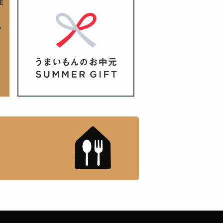
もんドットコム」について
「名店の味」TVメディアで