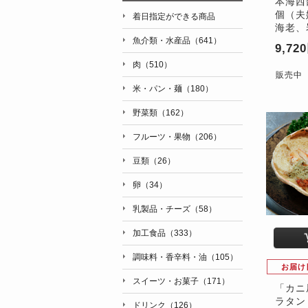
本海西
個（夫
着日指定ができる商品
海老、
魚介類・水産品（641）
9,72
肉（510）
販売中
米・パン・麺（180）
野菜類（162）
フルーツ・果物（206）
豆類（26）
卵（34）
乳製品・チーズ（58）
加工食品（333）
調味料・香辛料・油（105）
お届け
スイーツ・お菓子（171）
「カニ
ラタン
ドリンク（126）