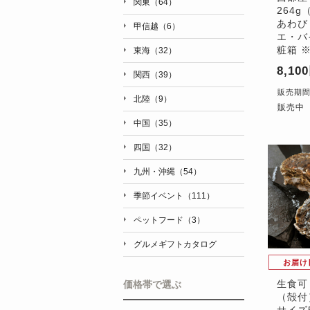
関東（64）
264
あわび
甲信越（6）
エ・バ
粧箱 
東海（32）
8,10
関西（39）
販売期間：'
北陸（9）
販売中
中国（35）
四国（32）
九州・沖縄（54）
季節イベント（111）
ペットフード（3）
グルメギフトカタログ
お届け
生食可
価格帯で選ぶ
（殻付
サイズ