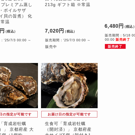
g（プレミアム蒸し
213g ギフト箱 ※常温
・ボイルサザ
イ貝の旨煮） 化
※常温
6,480円
（税込
0円
7,020円
（税込）
（税込）
販売期間：5/18 00:
00:00
販売終了
25/7/3 00:00 ～
販売期間：'25/7/3 00:00 ～
販売中
販売終了
日の指定が可能です
お届け日の指定が可能です
「育成岩牡蠣
生食可「育成岩牡蠣
）」 京都府産 大
（開封済）」 京都府産
5個（1個約
大サイズ5個（殻付き1