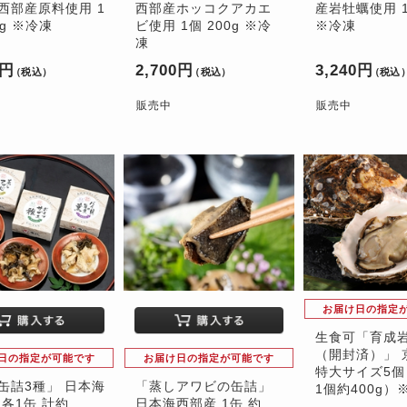
西部産原料使用 1
西部産ホッコクアカエ
産岩牡蠣使用 1
0g ※冷凍
ビ使用 1個 200g ※冷
※冷凍
凍
0円
2,700円
3,240円
（税込）
（税込）
（税込
販売中
販売中
お届け日の指定
生食可「育成
（開封済）」 
日の指定が可能です
お届け日の指定が可能です
特大サイズ5個
缶詰3種」 日本海
「蒸しアワビの缶詰」
1個約400g）
 各1缶 計約
日本海西部産 1缶 約