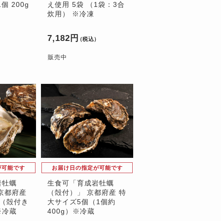
個 200g
え使用 5袋 （1袋：3合
炊用） ※冷凍
7,182円
）
（税込）
販売中
が可能です
お届け日の指定が可能です
岩牡蠣
生食可「育成岩牡蠣
京都府産
（殻付）」 京都府産 特
（殻付き
大サイズ5個（1個約
※冷蔵
400g）※冷蔵