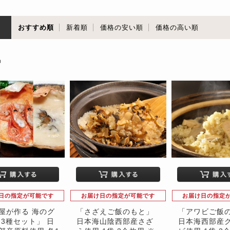
順
おすすめ順
新着順
価格の安い順
価格の高い順
品
日の指定が可能です
お届け日の指定が可能です
お届け日の指定
屋が作る 海のグ
「さざえご飯のもと」
「アワビご飯
 3種セット」 日
日本海山陰西部産さざ
日本海西部産