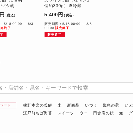
）※冷蔵
個約330g）※冷蔵
0円
5,400円
（税込）
（税込）
/18 00:00 ～ 8/3
販売期間：5/18 00:00 ～ 8/3
販売終了
00:00
販売終了
了
販売終了
品
熊野本宮の釜餅
米
新商品
いづう
飛鳥の蘇
い
昇ワード
江戸前ちば海苔
スイーツ
ウニ
田舎庵の鰻
鮪