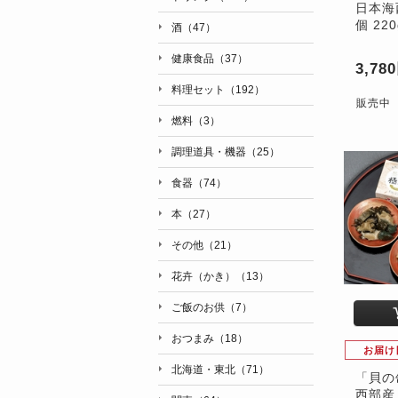
日本海
個 22
酒（47）
健康食品（37）
3,78
料理セット（192）
販売中
燃料（3）
調理道具・機器（25）
食器（74）
本（27）
その他（21）
花卉（かき）（13）
ご飯のお供（7）
おつまみ（18）
お届け
北海道・東北（71）
「貝の
西部産