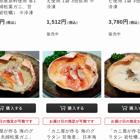
部産原料使用 各1
え使用 1袋 3合炊用 ※
ビ使用 1袋 3
婦松葉ガニ、甘
冷凍
冷凍
岩牡蠣） ※冷凍
0円
1,512円
3,780円
（税込）
（税込）
（税込
販売中
販売中
日の指定が可能です
お届け日の指定が可能です
お届け日の指定
屋が作る 海のグ
「カニ屋が作る 海のグ
「カニ屋が作る
 夫婦松葉ガニ」
ラタン 甘海老」 日本海
ラタン 岩牡蠣