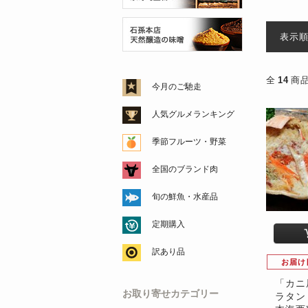
表示
全
14
商
今月のご馳走
人気グルメランキング
季節フルーツ・野菜
全国のブランド肉
旬の鮮魚・水産品
定期購入
訳あり品
お届け
「カニ
お取り寄せカテゴリー
ラタン