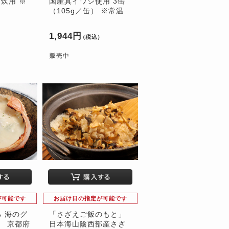
合炊用 ※
国産真イワシ使用 3缶
（105g／缶） ※常温
1,944円
）
（税込）
販売中
が可能です
お届け日の指定が可能です
 海のグ
「さざえご飯のもと」
」 京都府
日本海山陰西部産さざ