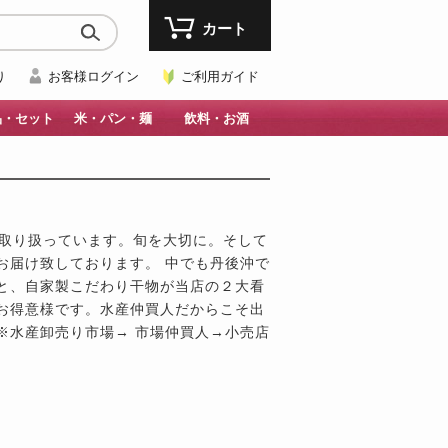
カート
り
お客様ログイン
ご利用ガイド
品・セット
米・パン・麺
飲料・お酒
に取り扱っています。旬を大切に。そして
お届け致しております。 中でも丹後沖で
と、自家製こだわり干物が当店の２大看
お得意様です。水産仲買人だからこそ出
※水産卸売り市場→ 市場仲買人→小売店