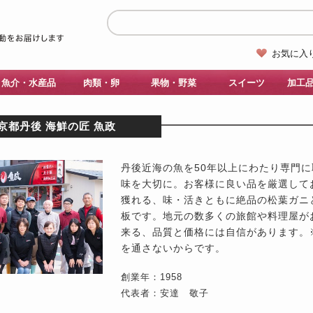
お気に入
魚介・水産品
肉類・卵
果物・野菜
スイーツ
加工
京都丹後 海鮮の匠 魚政
丹後近海の魚を50年以上にわたり専門
味を大切に。お客様に良い品を厳選して
獲れる、味・活きともに絶品の松葉ガニ
板です。地元の数多くの旅館や料理屋が
来る、品質と価格には自信があります。
を通さないからです。
創業年：1958
代表者：安達 敬子