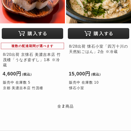
複数の配達期間が選べます
8/28出荷 懐石小室「四万十川の
天然鮎ごはん」2合 ※冷蔵
8/20出荷 京懐石 美濃吉本店 竹
茂楼「うなぎ姿ずし」1本 ※冷
蔵
4,600円
15,000円
（税込）
（税込）
販売中 在庫数 5
販売中 在庫数 10
京都 美濃吉本店 竹茂楼
懐石小室
全
2
商品