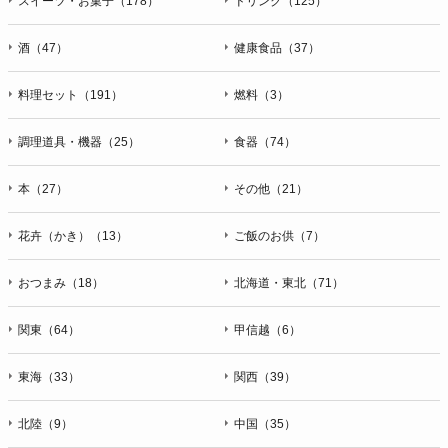
スイーツ・お菓子（178）
ドリンク（125）
酒（47）
健康食品（37）
料理セット（191）
燃料（3）
調理道具・機器（25）
食器（74）
本（27）
その他（21）
花卉（かき）（13）
ご飯のお供（7）
おつまみ（18）
北海道・東北（71）
関東（64）
甲信越（6）
東海（33）
関西（39）
北陸（9）
中国（35）