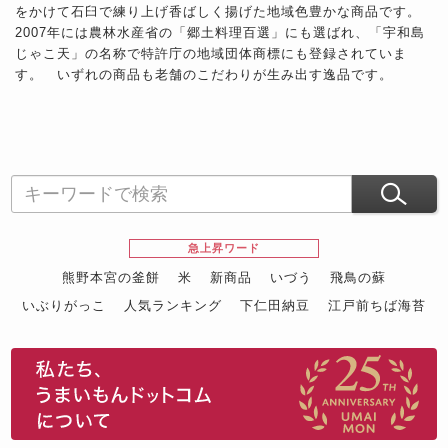
をかけて石臼で練り上げ香ばしく揚げた地域色豊かな商品です。
2007年には農林水産省の「郷土料理百選」にも選ばれ、「宇和島
じゃこ天」の名称で特許庁の地域団体商標にも登録されていま
す。 いずれの商品も老舗のこだわりが生み出す逸品です。
急上昇ワード
熊野本宮の釜餅
米
新商品
いづう
飛鳥の蘇
いぶりがっこ
人気ランキング
下仁田納豆
江戸前ちば海苔
スイーツ
ウニ
田舎庵の鰻
鮪
グルメギフトカタログ
名店の味