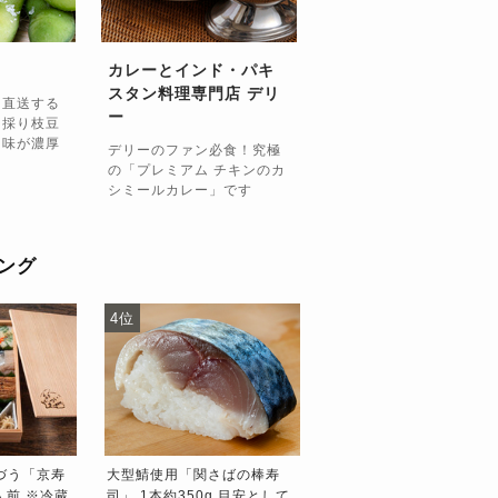
カレーとインド・パキ
スタン料理専門店 デリ
ら直送する
ー
朝採り枝豆
旨味が濃厚
デリーのファン必食！究極
の「プレミアム チキンのカ
シミールカレー」です
ング
4位
5位
いづう「京寿
大型鯖使用「関さばの棒寿
京都 祇園新地 いづう「
人前 ※冷蔵
司」 1本約350g 目安として
寿司」1本 2人前 ※冷蔵