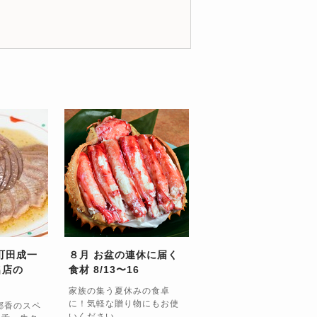
町田成一
８月 お盆の連休に届く
名店の
食材 8/13〜16
家族の集う夏休みの食卓
に！気軽な贈り物にもお使
郷香のスペ
いください