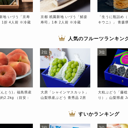
新地 いづう「京寿
京都 祇園新地 いづう「鯖姿
「生うに瓶詰め（
1折 4人前 ※冷蔵
寿司」1本 2人前 ※冷蔵
キウニ）」 青森県
（180g／本） ※
宝庫あおもり
人気のフルーツランキン
2位
3位
ばんとう)」福島県産
大房「シャインマスカット」
大粒ぶどう「藤稔
約2.2kg （目安：
山梨県産ぶどう 青秀品 2房
り）」山梨県産 J
玉） 産地箱 優品以上
計約1.2kg 化粧箱 ※冷蔵 JA
約2kg（3〜4房 
Aふくしま未来
ふえふき
冷蔵
すいかランキング
2位
3位