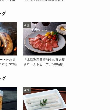
2〜3人前 ※冷蔵 泉久
ング
4位
5位
ー・純粋黒
「北海道宗谷岬和牛の直火焼
加藤牛肉店「山形牛A5の
本 計320g
きローストビーフ」500g以
肉を使った牛丼 」1人前 
上 ※冷凍
凍
ング
4位
5位