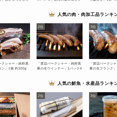
1人前) ※冷凍
ェノベーゼソース付き」(目安
1人前) ※冷凍
人気の肉・肉加工品ランキ
2位
3位
ークシャー・純粋黒
「渡辺バークシャー・純粋黒
「渡辺バークシャ
ン」1個 約300g
豚の生ウインナー」1パック4
豚の生フランク」4
本×2 計200g ※冷凍
※冷凍
人気の鮮魚・水産品ランキ
2位
3位