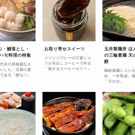
ぶ・鱧落とし・
お取り寄せスイーツ
玉井製麺所 ほ
 ハモ料理の特集
の三輪素麺 天
メゾンジブレーの江森シェ
醇
フが水出しコーヒーで作る
代目の髙橋義弘さ
「旅するコーヒーゼリー」
いした、京都の夏
極細素麺にコシ
である「鱧なべ」
め、一年熟成。
「天の川」