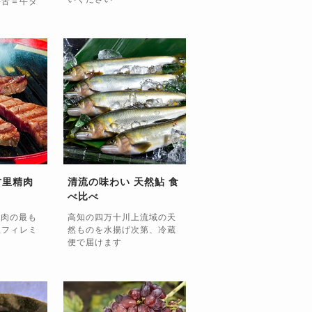
牛舌＝牛タ
」
古里精肉
清流の味わい 天然鮎 食
べ比べ
レ肉の最も
高知の四万十川上流域の天
位フィレミ
然ものを水揚げ次第、冷蔵
キ
便で届けます