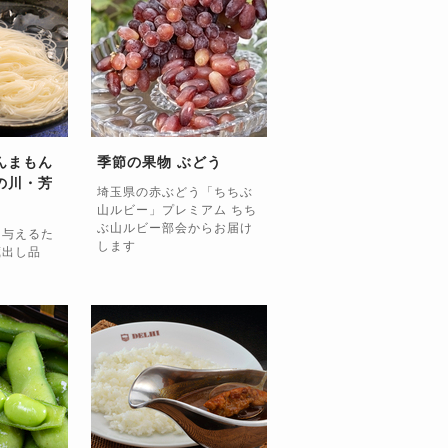
んまもん
季節の果物 ぶどう
の川・芳
埼玉県の赤ぶどう「ちちぶ
山ルビー」プレミアム ちち
ぶ山ルビー部会からお届け
を与えるた
します
蔵出し品