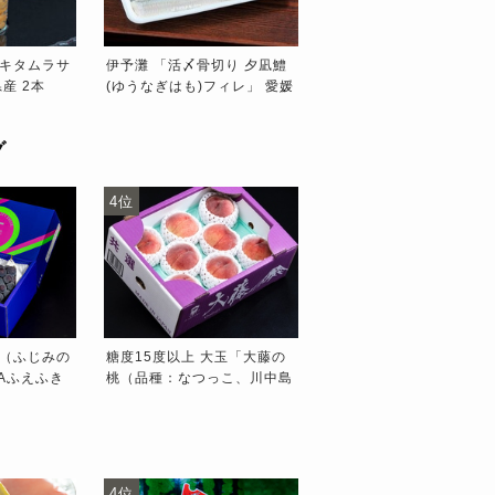
キタムラサ
伊予灘 「活〆骨切り 夕凪鱧
琵琶湖魚三「鰻の肝焼き
産 2本
(ゆうなぎはも)フィレ」 愛媛
串 ※冷蔵
冷蔵 #食の
県産 約500g ※冷蔵 【愛媛フ
ェア】
グ
4位
5位
（ふじみの
糖度15度以上 大玉「大藤の
古山浩司氏の「とってだ
Aふえふき
桃（品種：なつっこ、川中島
(ご家庭用）」福島県産 
）化粧箱 ※
白桃など）」山梨県産 金秀
2kg（5〜8玉）産地箱 
約2.5kg（6〜8玉）産地箱 風
袋込 ※冷蔵
4位
5位