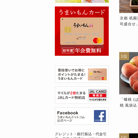
・生食用「生ホタテ貝柱」
「うなぎ蒲焼 缶詰」 浜名湖
京都 祇園
城県産 1パック 約500g 12
産うなぎ使用 1缶 100g ※常
司盛合せ」
 ※冷蔵
温 浜名湖食品
9位
10位
1位
伊達の桃」 福島県産 特秀
糖度13.5度以上「一糖賞 幸
「蟠桃 (
 約1.2kg×2箱（1箱：4〜7
水梨」新潟県産 約
桃 風袋込 
） 産地箱 ※常温 JAふくし
2.5kg（5〜8玉）化粧箱 風袋
10〜22
未来
込 ※冷蔵 JA新潟かがやき
※冷蔵 J
クレジット・銀行振込・代金引
8位
9位
1位