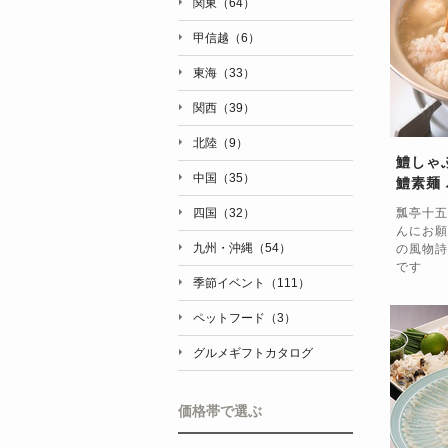
関東（64）
甲信越（6）
東海（33）
関西（39）
北陸（9）
鱧しゃ
中国（35）
鱧素麺
四国（32）
瓢亭十五
んにお願
九州・沖縄（54）
の風物詩
です
季節イベント（111）
ペットフード（3）
グルメギフトカタログ
価格帯で選ぶ