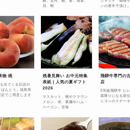
鮪、雲丹、鮑、蟹、海老、
シャリテ「煳辣
貝、蛸
ンの唐辛子漬け
果物 桃
残暑見舞い お中元特集
飛騨牛専門の
表紙 | 人気の夏ギフト
店
も出てくる伝説の
2026
 ばんとう」福島県
5等級飛騨牛 ヒ
限定でご用意します
霜降りになる部
マスカット、桃やクラウン
ニヨンのステー
メロン、米、素麺やハム・
ベーコン、甘味