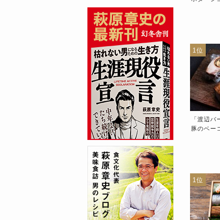
グイネ80g ※冷凍
き (目安
9位
10位
1位
ベリコ豚「レアル・ベジョ
渡辺バークシャー・純粋黒豚
「渡辺バ
タのベーコン」ブロック
「赤身セット （シャトーブリ
豚のベーコ
00g 国内加工※冷凍
アン・ロース・ハラミ）」 厚
※冷凍
切り 焼肉用 ヒレ約100g ロー
ス・ハラミ 各約200g 計約
500g 特製醤油ダレ付 ※冷凍
9位
10位
1位