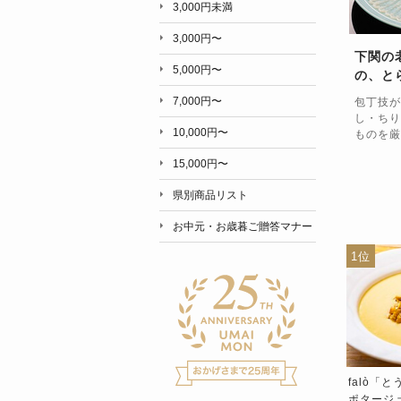
3,000円未満
3,000円〜
下関の
5,000円〜
の、と
7,000円〜
包丁技が
し・ちり
10,000円〜
ものを厳
15,000円〜
県別商品リスト
お中元・お歳暮ご贈答マナー
9位
10位
1位
alò「イカたっぷりイカ墨の
falò「ウニのクリームパス
falò「
スタ」ソース 160g ※冷凍
タ」1人前 ソース150g リン
ポタージ