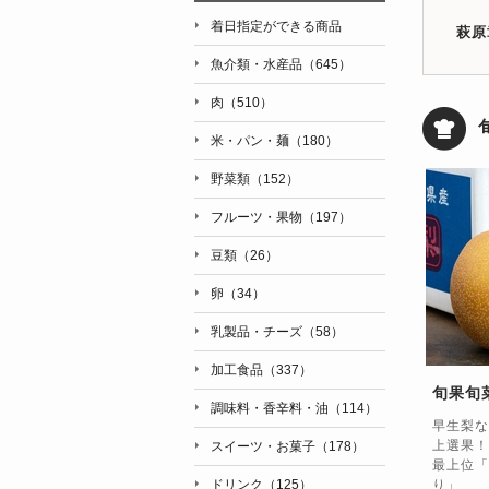
着日指定ができる商品
萩原
魚介類・水産品（645）
肉（510）
米・パン・麺（180）
野菜類（152）
フルーツ・果物（197）
豆類（26）
卵（34）
乳製品・チーズ（58）
加工食品（337）
旬果旬
調味料・香辛料・油（114）
早生梨な
上選果！
スイーツ・お菓子（178）
最上位「
ドリンク（125）
り」