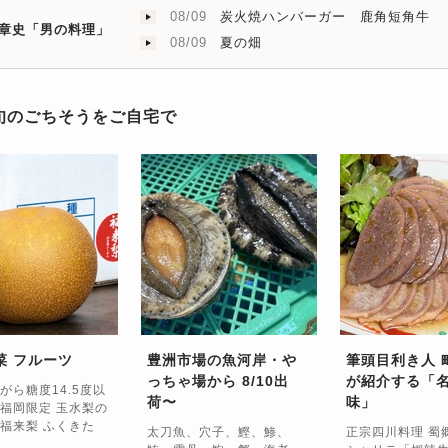
08/09
炭火焼ハンバーガー 鹿角短角牛
章史「男の料理」
08/09
夏の畑
旬のごちそうをご自宅で
菜 フルーツ
豊洲市場の魚河岸・や
筆頭目利き人 
っちゃ場から 8/10出
が紹介する「
がら糖度14.5度以
荷〜
味」
福岡限定 玉水梨の
福来梨 ふくきた
太刀魚、穴子、鰹、鯵、
正宗四川料理 蜀