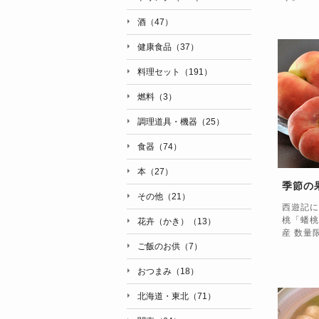
酒（47）
健康食品（37）
料理セット（191）
燃料（3）
調理道具・機器（25）
食器（74）
本（27）
季節の
その他（21）
西遊記に
桃「蟠桃
花卉（かき）（13）
産 数量
ご飯のお供（7）
おつまみ（18）
北海道・東北（71）