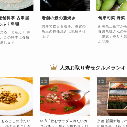
老舗料亭 古串屋
老舗の鰻の蒲焼き
旬果旬菜 野菜
らふく料理
肉厚で皮目も濃厚。滋賀の
新潟県三条市か
魚三の鰻蒲焼きは地焼き仕
堀川竜暉さんの
光る！とらふく 刺
上げ
「陽恵」香りと
。この時季は養殖
な品種
選します
人気お取り寄せグルメランキ
2位
3位
とうもろこしの冷たい
falò「飲むサラダ＝冷たいガ
京都 祇園新地 
ュ」焼きもろこし付
スパチョ」刻んだ夏野菜とジ
司盛合せ」1折 4