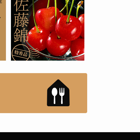
もんドットコム」について
「名店の味」TVメディアで