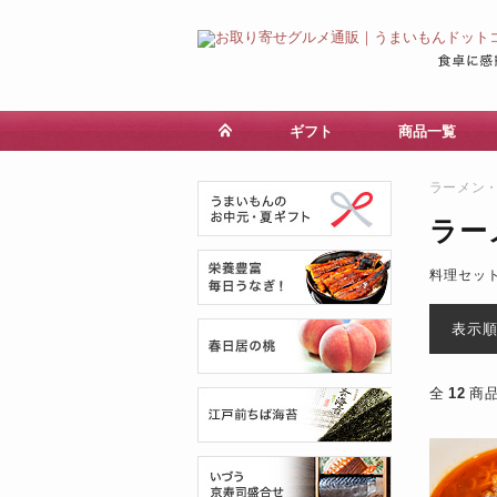
ギフト
商品一覧
ラーメン
ラー
料理セッ
表示
全
12
商