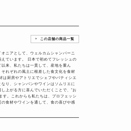
この店舗の商品一覧
イオニアとして、ウェルカムシャンパーニ
揃えています。 日本で初めてフレッシュの
て以来、私たちは一貫して、産地を重ん
、それぞれの風土に根差した食文化を食材
食材は厨房やアトリエでシェフやパティシエ
となり、シャンパンやワインはソムリエに
召し上がる方に喜んでいただくことで、“お
きます。これからも私たちは、プロフェッシ
質の食材やワインを通して、食の喜びや感