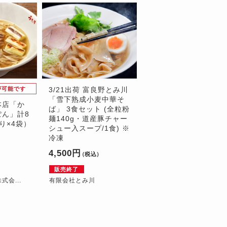
が可能です
3/21出荷 富良野とみ川
「雪下熟成小麦中華そ
本店「か
ば」 3食セット (全粒粉
ん」計8
麺140g・道産豚チャー
り×4袋）
シュー入スープ/1食) ※
冷凍
4,500円
）
（税込）
販売終了
会...
有限会社とみ川