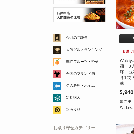
今月のご馳走
人気グルメランキング
お届け
Waki
季節フルーツ・野菜
麺」3
麻、豆
全国のブランド肉
各1袋 
凍
旬の鮮魚・水産品
5,94
定期購入
販売中
Waki
訳あり品
お取り寄せカテゴリー