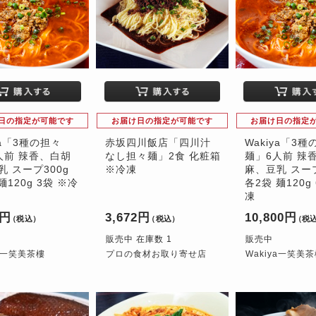
日の指定が可能です
お届け日の指定が可能です
お届け日の指定
ya「3種の担々
赤坂四川飯店「四川汁
Wakiya「3種
人前 辣香、白胡
なし担々麺」2食 化粧箱
麺」6人前 辣
乳 スープ300g
※冷凍
麻、豆乳 スープ
麺120g 3袋 ※冷
各2袋 麺120g
凍
0円
3,672円
10,800円
（税込）
（税込）
（税
販売中 在庫数 1
販売中
ya一笑美茶樓
プロの食材お取り寄せ店
Wakiya一笑美