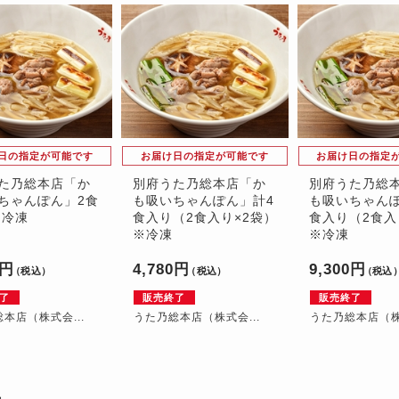
日の指定が可能です
お届け日の指定が可能です
お届け日の指定
た乃総本店「か
別府うた乃総本店「か
別府うた乃総
ちゃんぽん」2食
も吸いちゃんぽん」計4
も吸いちゃんぽ
※冷凍
食入り（2食入り×2袋）
食入り（2食入
※冷凍
※冷凍
0円
4,780円
9,300円
（税込）
（税込）
（税込
了
販売終了
販売終了
本店（株式会...
うた乃総本店（株式会...
うた乃総本店（株式
品