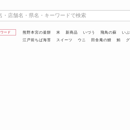
熊野本宮の釜餅
米
新商品
いづう
飛鳥の蘇
い
昇ワード
江戸前ちば海苔
スイーツ
ウニ
田舎庵の鰻
鮪