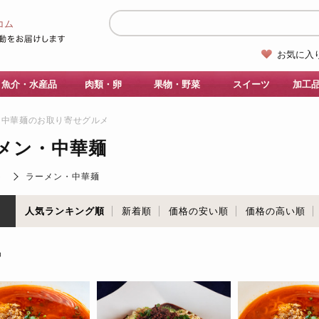
お気に入
魚介・水産品
肉類・卵
果物・野菜
スイーツ
加工
・中華麺のお取り寄せグルメ
メン・中華麺
ト
ラーメン・中華麺
順
人気ランキング順
新着順
価格の安い順
価格の高い順
品