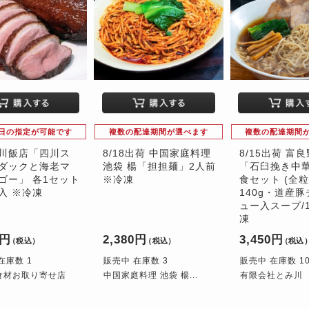
日の指定が可能です
複数の配達期間が選べます
複数の配達期間
川飯店「四川ス
8/18出荷 中国家庭料理
8/15出荷 富
ダックと海老マ
池袋 楊「担担麺」2人前
「石臼挽き中華
ゴー」 各1セット
※冷凍
食セット (全
入 ※冷凍
140g・道産
ュー入スープ/1
凍
0円
2,380円
3,450円
（税込）
（税込）
（税込
在庫数 1
販売中 在庫数 3
販売中 在庫数 1
食材お取り寄せ店
中国家庭料理 池袋 楊...
有限会社とみ川