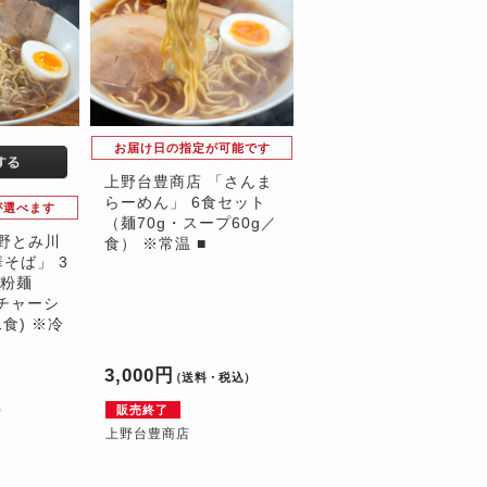
お届け日の指定が可能です
上野台豊商店 「さんま
らーめん」 6食セット
が選べます
（麺70g・スープ60g／
良野とみ川
食） ※常温 ■
そば」 3
粒粉麺
豚チャーシ
食) ※冷
3,000円
（送料・税込）
）
0
販売終了
上野台豊商店