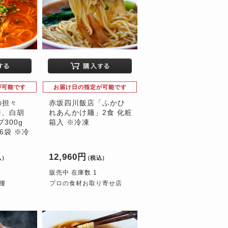
が可能です
お届け日の指定が可能です
の担々
赤坂四川飯店「ふかひ
香、白胡
れあんかけ麺」2食 化粧
300g
箱入 ※冷凍
 6袋 ※冷
12,960円
込）
（税込）
販売中 在庫数 1
茶樓
プロの食材お取り寄せ店