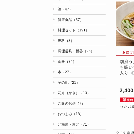
酒（47）
健康食品（37）
料理セット（191）
燃料（3）
調理道具・機器（25）
お届け
別府う
食器（74）
も吸い
本（27）
入り 
その他（21）
2,40
花卉（かき）（13）
販売終
ご飯のお供（7）
うた乃総
おつまみ（18）
北海道・東北（71）
全
12
商