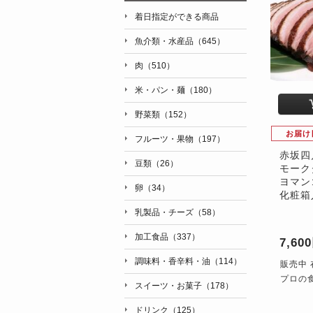
着日指定ができる商品
魚介類・水産品（645）
肉（510）
米・パン・麺（180）
野菜類（152）
お届け
フルーツ・果物（197）
赤坂四
豆類（26）
モーク
ヨマン
卵（34）
化粧箱
乳製品・チーズ（58）
加工食品（337）
7,60
調味料・香辛料・油（114）
販売中 
プロの
スイーツ・お菓子（178）
ドリンク（125）