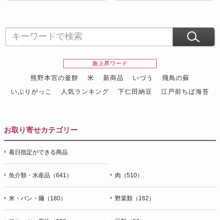
急上昇ワード
熊野本宮の釜餅
米
新商品
いづう
飛鳥の蘇
いぶりがっこ
人気ランキング
下仁田納豆
江戸前ちば海苔
スイーツ
ウニ
田舎庵の鰻
鮪
グルメギフトカタログ
名店の味
お取り寄せカテゴリー
着日指定ができる商品
魚介類・水産品（641）
肉（510）
米・パン・麺（180）
野菜類（162）