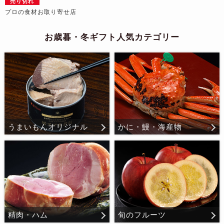
売り切れ
プロの食材お取り寄せ店
お歳暮・冬ギフト人気カテゴリー
うまいもんオリジナル
かに・鰻・海産物
精肉・ハム
旬のフルーツ