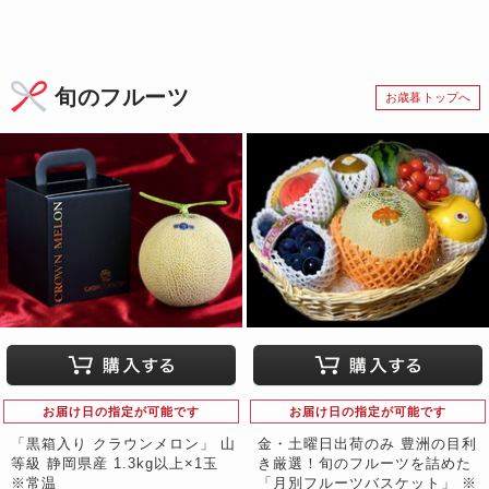
旬のフルーツ
お歳暮トップへ
お届け日の指定が可能です
お届け日の指定が可能です
「黒箱入り クラウンメロン」 山
金・土曜日出荷のみ 豊洲の目利
等級 静岡県産 1.3kg以上×1玉
き厳選！旬のフルーツを詰めた
※常温
「月別フルーツバスケット」 ※