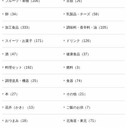
フルーツ・果物（206）
豆類（26）
卵（34）
乳製品・チーズ（58）
加工食品（333）
調味料・香辛料・油（105）
スイーツ・お菓子（171）
ドリンク（126）
酒（47）
健康食品（37）
料理セット（192）
燃料（3）
調理道具・機器（25）
食器（74）
本（27）
その他（21）
花卉（かき）（13）
ご飯のお供（7）
おつまみ（18）
北海道・東北（71）