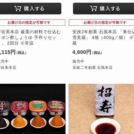
お届け日の指定が可能です
お届け日の指定が可能です
宇佐美本店 厳選の材料で仕込む
安政2年創業 石孫本店 「寒仕
「ポン酢しょうゆ 手作りセッ
雪見蔵」 4個（400g／個） 
ト」 2回分 ※常温
蔵
,115円
4,600円
（税込）
（税込）
販売中
販売中
宇佐美本店
安政二年創業 石孫本店