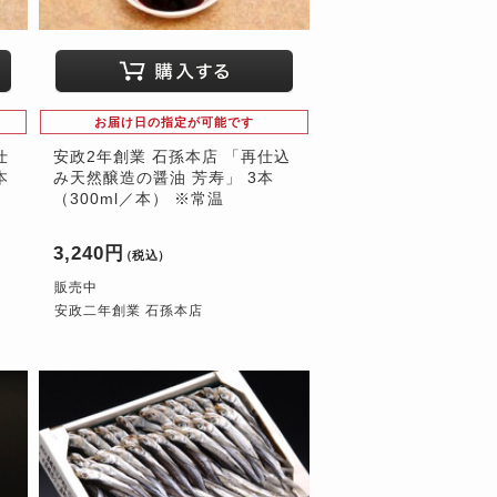
お届け日の指定が可能です
仕
安政2年創業 石孫本店 「再仕込
本
み天然醸造の醤油 芳寿」 3本
（300ml／本） ※常温
3,240円
（税込）
販売中
安政二年創業 石孫本店