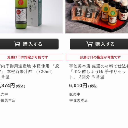
お届け日の指定が可能です
お届け日の指定が可能です
宮内庁御用達産地 本橙使用 「恋
宇佐美本店 厳選の材料で仕込
雫」 本橙百果汁酢 （720ml）
「ポン酢しょうゆ 手作りセッ
※常温
ト」 3回分 ※常温
,374円
6,010円
（税込）
（税込）
販売中
販売中
宇佐美本店
宇佐美本店