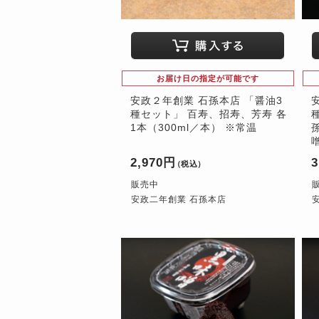
お届け日の指定が可能です
安政２年創業 石孫本店 「醤油3
種セット」 百寿、招寿、芳寿 各
1本（300ml／本） ※常温
2,970円
3
（税込）
販売中
安政二年創業 石孫本店