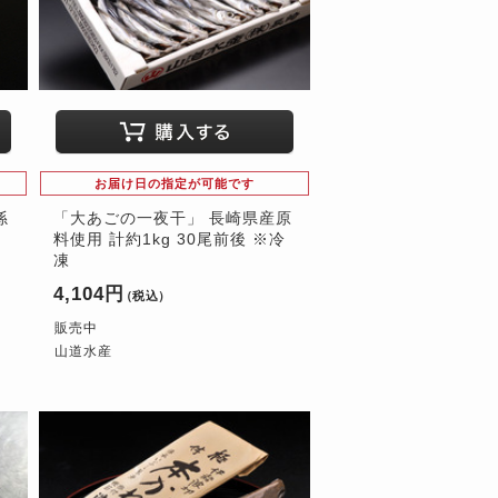
お届け日の指定が可能です
孫
「大あごの一夜干」 長崎県産原
）
料使用 計約1kg 30尾前後 ※冷
凍
4,104円
（税込）
販売中
山道水産