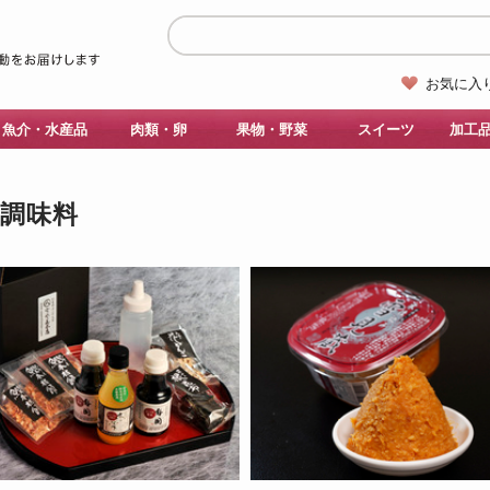
お気に入
魚介・水産品
肉類・卵
果物・野菜
スイーツ
加工
・調味料