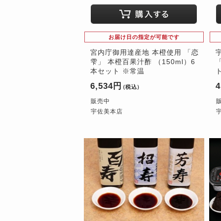
お届け日の指定が可能です
宮内庁御用達産地 本橙使用 「恋
雫」 本橙百果汁酢 （150ml）6
本セット ※常温
6,534円
4
（税込）
販売中
宇佐美本店