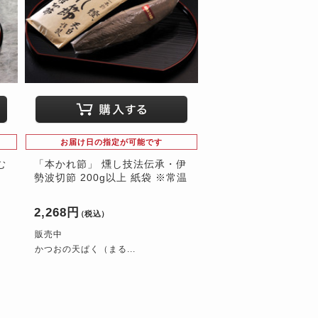
お届け日の指定が可能です
む
「本かれ節」 燻し技法伝承・伊
勢波切節 200g以上 紙袋 ※常温
2,268円
（税込）
販売中
かつおの天ぱく（まる...