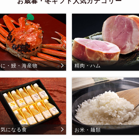
お歳暮・冬ギフト人気カテゴリー
かに・鰻・海産物
精肉・ハム
元気になる食
お米・麺類