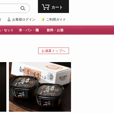
カート
り
お客様ログイン
ご利用ガイド
品・セット
米・パン・麺
飲料・お酒
お歳暮トップへ