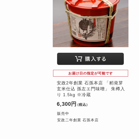
お届け日の指定が可能です
安政2年創業 石孫本店 「籾発芽
玄米仕込 孫左エ門味噌」 朱樽入
り 1.5kg ※冷蔵
6,300円
（税込）
販売中
安政二年創業 石孫本店