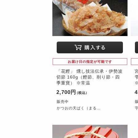
お届け日の指定が可能です
「花鰹」 燻し技法伝承・伊勢波
切節 160g（鰹節、削り節・四
季重寶） ※常温
2,700円
4
（税込）
販売中
かつおの天ぱく（まる...