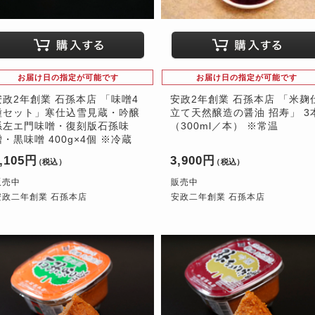
お届け日の指定が可能です
お届け日の指定が可能です
安政2年創業 石孫本店 「味噌4
安政2年創業 石孫本店 「米麹
種セット」寒仕込雪見蔵・吟醸
立て天然醸造の醤油 招寿」 3
孫左エ門味噌・復刻版石孫味
（300ml／本） ※常温
噌・黒味噌 400g×4個 ※冷蔵
,105円
3,900円
（税込）
（税込）
販売中
販売中
安政二年創業 石孫本店
安政二年創業 石孫本店