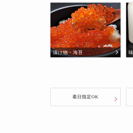
漬け物・海苔
着日指定OK