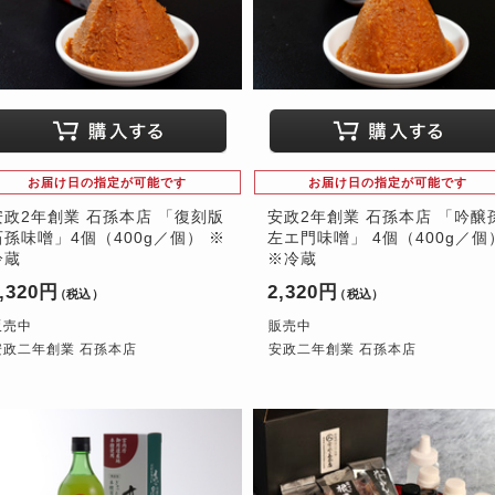
お届け日の指定が可能です
お届け日の指定が可能です
安政2年創業 石孫本店 「復刻版
安政2年創業 石孫本店 「吟醸
石孫味噌」4個（400g／個） ※
左エ門味噌」 4個（400g／個
冷蔵
※冷蔵
,320円
2,320円
（税込）
（税込）
販売中
販売中
安政二年創業 石孫本店
安政二年創業 石孫本店