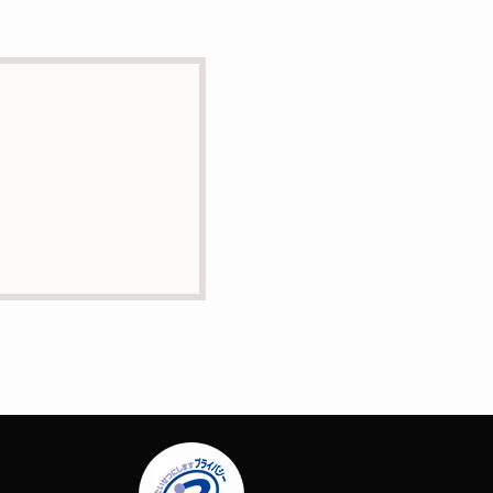
とはありません。
に業務委託の目的で委託す
正・追加または削除・利用
問合せは下記の連絡先まで
場合はサービスの提供やご
ー）等を用いて管理してい
定する個人情報は一切含ま