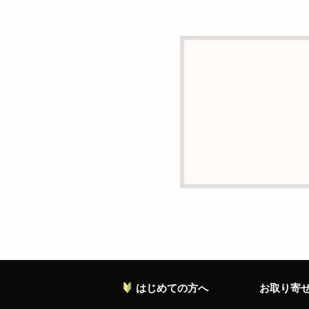
d）個人情報を第三者に
本人の同意がある場合ま
e）個人情報の取扱いの
個人情報について当社が
ることがあります。
f）開示対象個人情報の
ご本人からの求めにより
の停止・消去および第三
お願い致します。
g）本人が個人情報を与
個人情報の提供は任意と
対応等に支障をきたす可
h）弊社は、弊社のウェブ
ます。これらには、お客
れておりません。
はじめての方へ
お取り寄
個人情報に関する問合わ