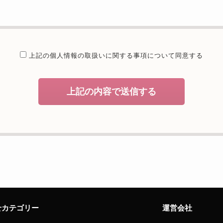
提供することが予定される場合の事項
たは法令に基づく場合を除き、取得した個人情報を第三者に提供するこ
委託を行うことが予定される場合
上記の個人情報の取扱いに関する
事項について同意する
個人情報保護管理体制について一定の水準に達していると認めた委託者
開示等および問合せ窓口について
上記の内容で送信する
、当社が保有する開示対象個人情報の利用目的の通知・開示・内容の訂
者への提供の停止（「開示等」といいます。）に応じます。開示等のお
えることの任意性及び当該情報を与えなかった場合に本人に生じる結果
致しますが、当社が依頼する情報の提供がない場合、内容が正確でない
能性がございますのでご了承下さい。
サイトへのアクセス状況について、アクセスログ、Cookie（クッキ
様のお名前、ご住所、電話番号、電子メールアドレスなど、お客様を特
せカテゴリー
運営会社
せ窓口