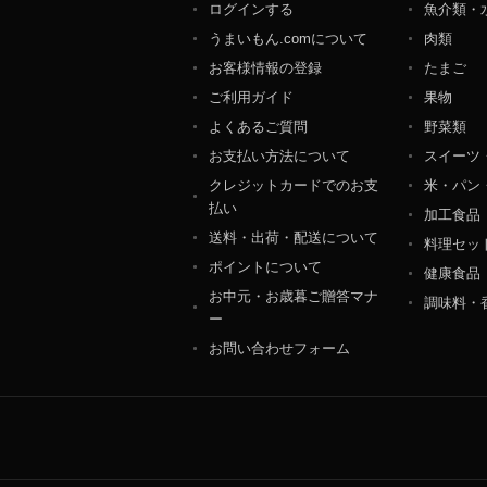
ログインする
魚介類・
個人情報保護管理者：オ
うまいもん.comについて
肉類
〒106-0044 東京都
ＴＥＬ：050-5213-9266
お客様情報の登録
たまご
ＦＡＸ：047-401-6847
ご利用ガイド
果物
よくあるご質問
野菜類
お支払い方法について
スイーツ
クレジットカードでのお支
米・パン
払い
加工食品
送料・出荷・配送について
料理セッ
ポイントについて
健康食品
お中元・お歳暮ご贈答マナ
調味料・
ー
お問い合わせフォーム