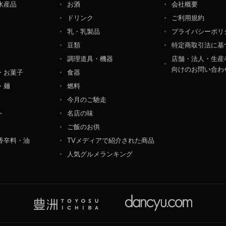
水産品
お酒
会社概要
ペレーション部シニアマネージャー
ドリンク
ご利用規約
港区東麻布一丁目２７番１号 東麻布食文化ビル４階
乳・乳製品
プライバシーポリ
豆類
特定商取引法に基
調理道具・機器
店舗・法人・生産
向けのお問い合わ
・お菓子
食器
・麺
燃料
今月のご馳走
ト
名店の味
ご飯のお供
香辛料・油
TVメディアで紹介された商品
人気グルメランキング