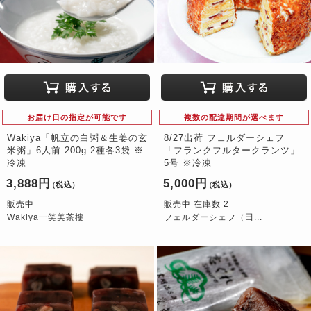
お届け日の指定が可能です
複数の配達期間が選べます
Wakiya「帆立の白粥＆生姜の玄
8/27出荷 フェルダーシェフ
米粥」6人前 200g 2種各3袋 ※
「フランクフルタークランツ」
冷凍
5号 ※冷凍
3,888円
5,000円
（税込）
（税込）
販売中
販売中 在庫数 2
Wakiya一笑美茶樓
フェルダーシェフ（田...