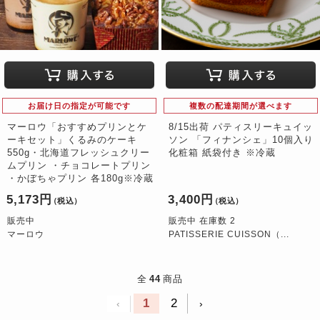
お届け日の指定が可能です
複数の配達期間が選べます
マーロウ「おすすめプリンとケ
8/15出荷 パティスリーキュイッ
ーキセット」くるみのケーキ
ソン 「フィナンシェ」10個入り
550g・北海道フレッシュクリー
化粧箱 紙袋付き ※冷蔵
ムプリン ・チョコレートプリン
・かぼちゃプリン 各180g※冷蔵
5,173円
3,400円
（税込）
（税込）
販売中
販売中 在庫数 2
マーロウ
PATISSERIE CUISSON（...
全
44
商品
1
2
‹
›