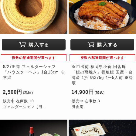
複数の配達期間が選べます
複数の配達期間が選べます
8/27出荷 フェルダーシェフ
8/21出荷 福岡県小倉 田舎庵
「バウムクーヘン」1台13cm ※
「鰻の蒲焼き」養殖鰻 国産・台
常温
湾産 1折 約375g 4〜5人前 ※冷
蔵
2,500円
14,900円
（税込）
（税込）
販売中 在庫数 10
販売中 在庫数 3
フェルダーシェフ（田...
田舎庵