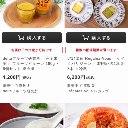
お届け日の指定が可能です
複数の配達期間が選べます
deltaフルーツ研究所 「完全果
8/14出荷 Régalez-Vous 「ケイ
実」 フルーツピューレ 180g ×
クパリジャン」 3種類×各1本 計
6個セット ※冷凍
3本 ※冷蔵
4,200円
6,200円
（税込）
（税込）
販売中 在庫数 3
販売中 在庫数 3
deltaフルーツ研究所
Régalez-Vous レガレヴ