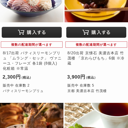
複数の配達期間が選べます
複数の配達期間が選べます
8/17出荷 パティスリーモンプリ
8/20出荷 京懐石 美濃吉本店 竹
ュ 「ムラング・セック」 ヴァニ
茂楼 「京わらびもち」6個 ※冷
ーユ・フレーズ 各1袋 (8個入)
蔵
化粧箱 ※常温
2,300円
3,900円
（税込）
（税込）
販売中 在庫数 2
販売中 在庫数 5
パティスリーモンプリュ
京都 美濃吉本店 竹茂楼