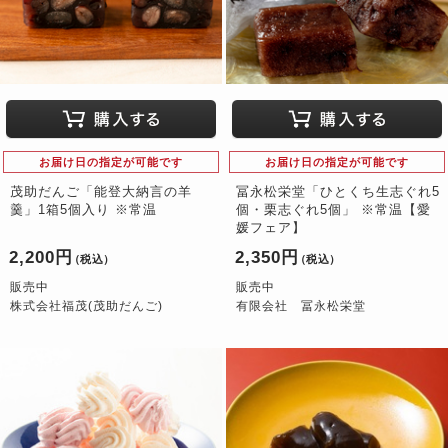
お届け日の指定が可能です
お届け日の指定が可能です
茂助だんご「能登大納言の羊
冨永松栄堂「ひとくち生志ぐれ5
羹」1箱5個入り ※常温
個・栗志ぐれ5個」 ※常温【愛
媛フェア】
2,200円
2,350円
（税込）
（税込）
販売中
販売中
株式会社福茂(茂助だんご)
有限会社 冨永松栄堂