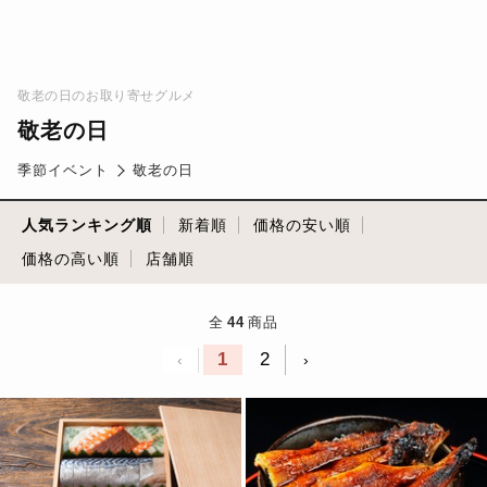
敬老の日のお取り寄せグルメ
敬老の日
季節イベント
敬老の日
人気ランキング順
新着順
価格の安い順
価格の高い順
店舗順
全
44
商品
1
2
‹
›