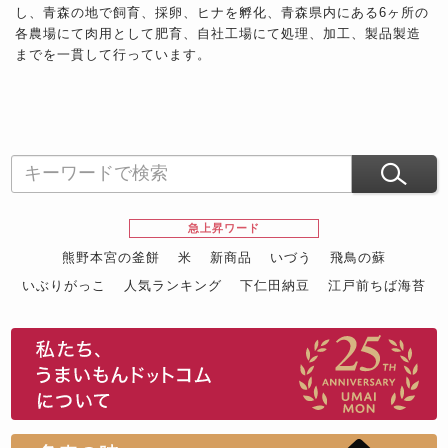
し、青森の地で飼育、採卵、ヒナを孵化、青森県内にある6ヶ所の
各農場にて肉用として肥育、自社工場にて処理、加工、製品製造
までを一貫して行っています。
急上昇ワード
熊野本宮の釜餅
米
新商品
いづう
飛鳥の蘇
いぶりがっこ
人気ランキング
下仁田納豆
江戸前ちば海苔
スイーツ
ウニ
田舎庵の鰻
鮪
グルメギフトカタログ
名店の味