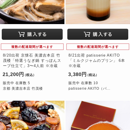
複数の配達期間が選べます
複数の配達期間が選べます
8/20出荷 京懐石 美濃吉本店 竹
8/21出荷 patisserie AKITO
茂楼「特選うなぎ鍋 すっぽんス
「ミルクジャムのプリン」 6本
ープ仕立て」3〜4人前 ※冷蔵
※冷蔵
21,200円
3,380円
（税込）
（税込）
販売中 在庫数 5
販売中 在庫数 10
京都 美濃吉本店 竹茂楼
patisserie AKITO（パ...