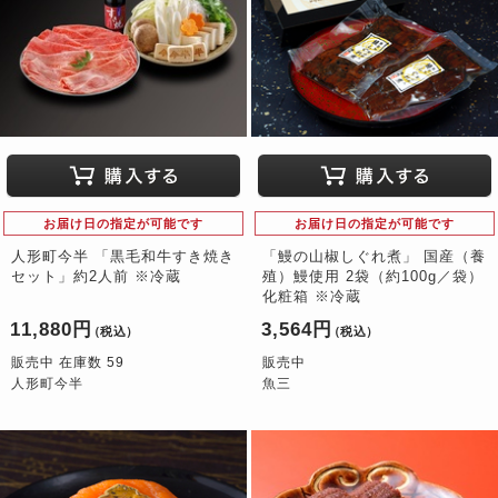
お届け日の指定が可能です
お届け日の指定が可能です
人形町今半 「黒毛和牛すき焼き
「鰻の山椒しぐれ煮」 国産（養
セット」約2人前 ※冷蔵
殖）鰻使用 2袋（約100g／袋）
化粧箱 ※冷蔵
11,880円
3,564円
（税込）
（税込）
販売中 在庫数 59
販売中
人形町今半
魚三