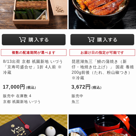
複数の配達期間が選べます
お届け日の指定が可能です
8/13出荷 京都 祇園新地 いづう
琵琶湖魚三「鰻の蒲焼き（新
「京寿司盛合せ」1折 4人前 ※
仔・地焼き仕上げ）」 国産 養殖
冷蔵
200g前後（たれ、粉山椒つき）
※冷蔵
17,000円
3,672円
（税込）
（税込）
販売中 在庫数 4
販売中
京都 祇園新地 いづう
魚三