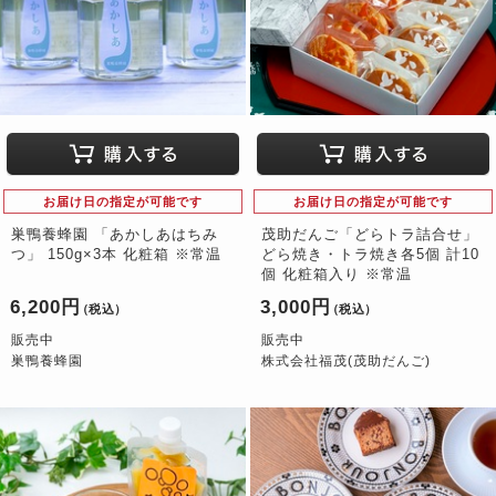
お届け日の指定が可能です
お届け日の指定が可能です
巣鴨養蜂園 「あかしあはちみ
茂助だんご「どらトラ詰合せ」
つ」 150g×3本 化粧箱 ※常温
どら焼き・トラ焼き各5個 計10
個 化粧箱入り ※常温
6,200円
3,000円
（税込）
（税込）
販売中
販売中
巣鴨養蜂園
株式会社福茂(茂助だんご)