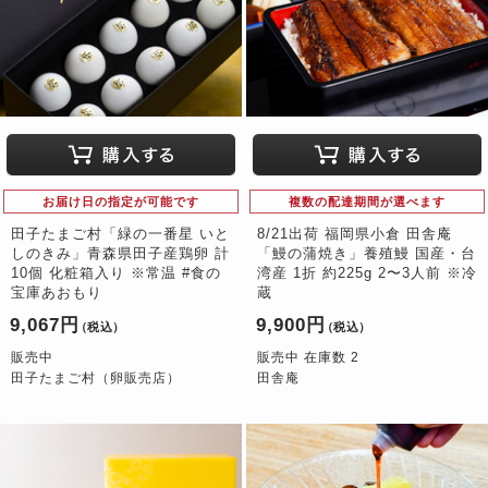
お届け日の指定が可能です
複数の配達期間が選べます
田子たまご村「緑の一番星 いと
8/21出荷 福岡県小倉 田舎庵
しのきみ」青森県田子産鶏卵 計
「鰻の蒲焼き」養殖鰻 国産・台
10個 化粧箱入り ※常温 #食の
湾産 1折 約225g 2〜3人前 ※冷
宝庫あおもり
蔵
9,067円
9,900円
（税込）
（税込）
販売中
販売中 在庫数 2
田子たまご村（卵販売店）
田舎庵