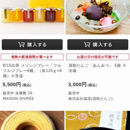
複数の配達期間が選べます
お届け日の指定が可能です
8/15出荷 メゾンジブレー「フル
茂助だんご「あんみつ」 5個 ※
フルジブレー6種」（各115ｇ×6
冷蔵
個）※常温
5,500円
3,000円
（税込）
（税込）
販売中 在庫数 10
販売中
MAISON GIVRÉE
株式会社福茂(茂助だんご)