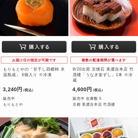
お届け日の指定が可能です
複数の配達期間が選べます
もりもとやの「甘干し四郷柿 氷
8/20出荷 京懐石 美濃吉本店 竹
温熟成」 6個入り ※冷凍
茂楼「うなぎ姿ずし」1本 ※冷
蔵
3,240円
4,600円
（税込）
（税込）
販売中
販売中 在庫数 5
もりもとや
京都 美濃吉本店 竹茂楼