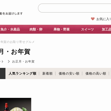
お気に入
魚介・水産品
肉類・卵
果物・野菜
スイーツ
加工
お年賀のお取り寄せグルメ
月・お年賀
ント
お正月・お年賀
順
人気ランキング順
新着順
価格の安い順
価格の高い順