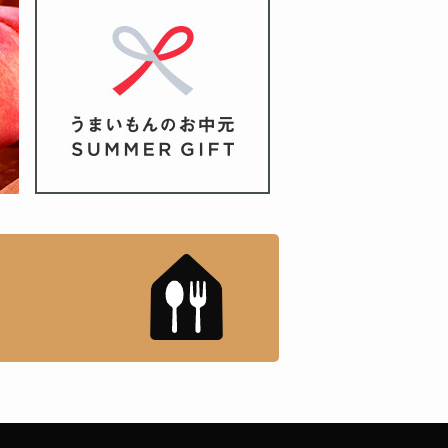
もんドットコム」について
「名店の味」TVメディアで