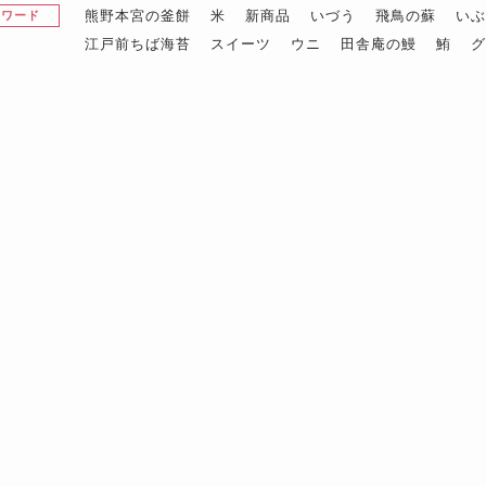
熊野本宮の釜餅
米
新商品
いづう
飛鳥の蘇
い
昇ワード
江戸前ちば海苔
スイーツ
ウニ
田舎庵の鰻
鮪