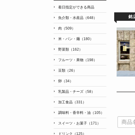
着日指定ができる商品
銘
魚介類・水産品（648）
肉（509）
米・パン・麺（180）
野菜類（162）
フルーツ・果物（198）
豆類（26）
卵（34）
乳製品・チーズ（58）
加工食品（331）
調味料・香辛料・油（105）
スイーツ・お菓子（171）
ドリンク（125）