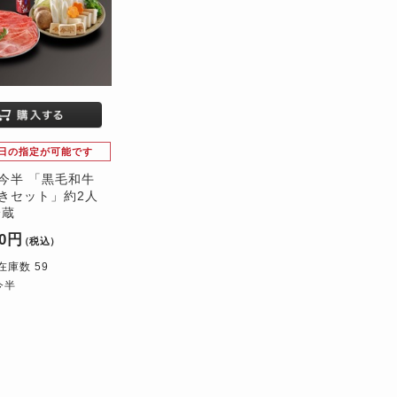
日の指定が可能です
今半 「黒毛和牛
きセット」約2人
冷蔵
80円
（税込）
在庫数 59
今半