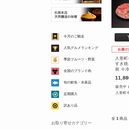
今月のご馳走
人気グルメランキング
お届け
人形町
季節フルーツ・野菜
すき焼
前 ※
全国のブランド肉
11,8
旬の鮮魚・水産品
販売中 
人形町
定期購入
訳あり品
全
1
商品
お取り寄せカテゴリー