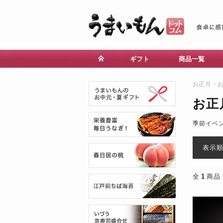
ギフト
商品一覧
お正月・
お正
季節イベ
表示
全
1
商品