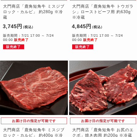
大門商店「鹿角短角牛 ミスジブ
大門商店「鹿角短角牛 トウガラ
ロック・カルビ」 約280g ※冷
シ」ローストビーフ用 約630g
蔵
※冷蔵
3,745円
4,845円
（税込）
（税込）
販売期間：7/21 17:00 ～ 7/24
販売期間：7/21 17:00 ～ 7/24
00:00
販売終了
00:00
販売終了
販売終了
販売終了
お届け日の指定が可能です
お届け日の指定が可能です
大門商店「鹿角短角牛 ミスジブ
大門商店「鹿角短角牛 お尻のエ
ロック・カルビ」 約400g ※冷
クボ」焼き肉用 約200g ※冷蔵