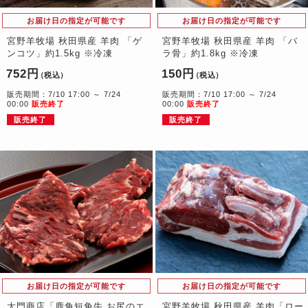
お届け日の指定が可能です
お届け日の指定が可能です
宮野羊牧場 秋田県産 羊肉 「ゲ
宮野羊牧場 秋田県産 羊肉 「バ
ンコツ」約1.5kg ※冷凍
ラ骨」約1.8kg ※冷凍
752円
150円
（税込）
（税込）
販売期間：7/10 17:00 ～ 7/24
販売期間：7/10 17:00 ～ 7/24
00:00
販売終了
00:00
販売終了
販売終了
販売終了
お届け日の指定が可能です
お届け日の指定が可能です
大門商店「鹿角短角牛 お尻のエ
宮野羊牧場 秋田県産 羊肉「ロー