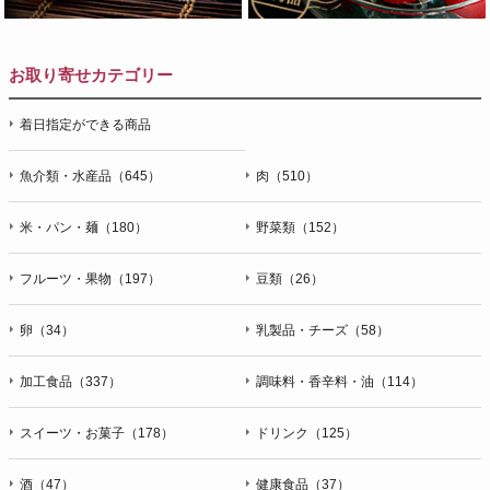
お取り寄せカテゴリー
着日指定ができる商品
魚介類・水産品（645）
肉（510）
米・パン・麺（180）
野菜類（152）
フルーツ・果物（197）
豆類（26）
卵（34）
乳製品・チーズ（58）
加工食品（337）
調味料・香辛料・油（114）
スイーツ・お菓子（178）
ドリンク（125）
酒（47）
健康食品（37）