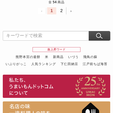
全
54
商品
1
2
‹
›
急上昇ワード
熊野本宮の釜餅
米
新商品
いづう
飛鳥の蘇
いぶりがっこ
人気ランキング
下仁田納豆
江戸前ちば海苔
スイーツ
ウニ
田舎庵の鰻
鮪
グルメギフトカタログ
名店の味