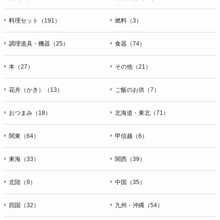
料理セット（191）
燃料（3）
調理道具・機器（25）
食器（74）
本（27）
その他（21）
花卉（かき）（13）
ご飯のお供（7）
おつまみ（18）
北海道・東北（71）
関東（64）
甲信越（6）
東海（33）
関西（39）
北陸（9）
中国（35）
四国（32）
九州・沖縄（54）