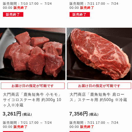
販売期間：7/10 17:00 ～ 7/24
販売期間：7/21 17:00 ～ 7/24
00:00
販売終了
00:00
販売終了
販売終了
販売終了
お届け日の指定が可能です
お届け日の指定が可能です
大門商店「鹿角短角牛 小モモ」
大門商店「鹿角短角牛 肩ロー
サイコロステーキ用 約300g 10
ス」ステーキ用 約500g ※冷蔵
ヶ入※冷蔵
3,261円
7,356円
（税込）
（税込）
販売期間：7/21 17:00 ～ 7/24
販売期間：7/21 17:00 ～ 7/24
00:00
販売終了
00:00
販売終了