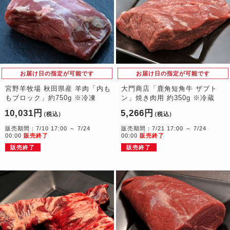
お届け日の指定が可能です
お届け日の指定が可能です
宮野羊牧場 秋田県産 羊肉「内も
大門商店「鹿角短角牛 ザブト
もブロック」約750g ※冷凍
ン」焼き肉用 約350g ※冷蔵
10,031円
5,266円
（税込）
（税込）
販売期間：7/10 17:00 ～ 7/24
販売期間：7/21 17:00 ～ 7/24
00:00
販売終了
00:00
販売終了
販売終了
販売終了