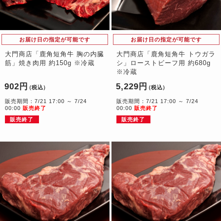
お届け日の指定が可能です
お届け日の指定が可能です
大門商店「鹿角短角牛 胸の内臓
大門商店「鹿角短角牛 トウガラ
筋」焼き肉用 約150g ※冷蔵
シ」ローストビーフ用 約680g
※冷蔵
902円
5,229円
（税込）
（税込）
販売期間：7/21 17:00 ～ 7/24
販売期間：7/21 17:00 ～ 7/24
00:00
販売終了
00:00
販売終了
販売終了
販売終了