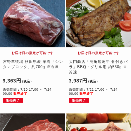
お届け日の指定が可能です
お届け日の指定が可能です
宮野羊牧場 秋田県産 羊肉「シン
大門商店「鹿角短角牛 骨付きバ
タマブロック」約700g ※冷凍
ラ」BBQ・グリル用 約530g ※
冷凍
9,363円
3,987円
（税込）
（税込）
販売期間：7/10 17:00 ～ 7/24
販売期間：7/21 17:00 ～ 7/24
00:00
販売終了
00:00
販売終了
販売終了
販売終了