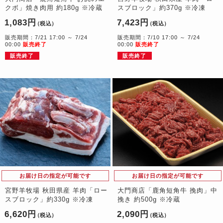
クボ」焼き肉用 約180g ※冷蔵
スブロック」約370g ※冷凍
1,083円
7,423円
（税込）
（税込）
販売期間：7/21 17:00 ～ 7/24
販売期間：7/10 17:00 ～ 7/24
00:00
販売終了
00:00
販売終了
販売終了
販売終了
お届け日の指定が可能です
お届け日の指定が可能です
宮野羊牧場 秋田県産 羊肉「ロー
大門商店「鹿角短角牛 挽肉」中
スブロック」約330g ※冷凍
挽き 約500g ※冷蔵
6,620円
2,090円
（税込）
（税込）