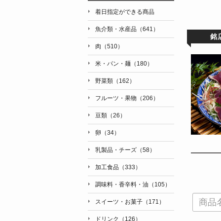
着日指定ができる商品
魚介類・水産品（641）
銘
肉（510）
米・パン・麺（180）
野菜類（162）
フルーツ・果物（206）
豆類（26）
卵（34）
乳製品・チーズ（58）
加工食品（333）
調味料・香辛料・油（105）
スイーツ・お菓子（171）
ドリンク（126）