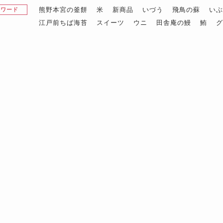
熊野本宮の釜餅
米
新商品
いづう
飛鳥の蘇
い
昇ワード
江戸前ちば海苔
スイーツ
ウニ
田舎庵の鰻
鮪