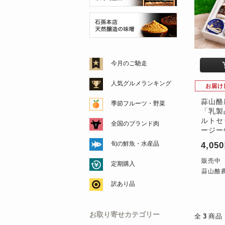
今月のご馳走
人気グルメランキング
お届け
蒜山酪
季節フルーツ・野菜
「乳製
ルトセ
全国のブランド肉
ージー
旬の鮮魚・水産品
4,05
販売中
定期購入
蒜山酪
訳あり品
お取り寄せカテゴリー
全
3
商品