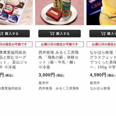
日の指定が可能です
お届け日の指定が可能です
お届け日の指定
農農業協同組合
西井牧場 みるく工房飛
なかほら牧場
品と飲むヨーグ
鳥 「飛鳥の蘇」体験セ
グラスフェッ
ット」 韮山ジャ
ット（蘇・牛乳・酪）
でつくった美
牛 ※冷蔵
※冷蔵
ー」100g ※
0円
3,000円
4,590円
（税込）
（税込）
（税込
販売中
販売中
農農業協同組合
西井牧場 みるく工房飛鳥
なかほら牧場