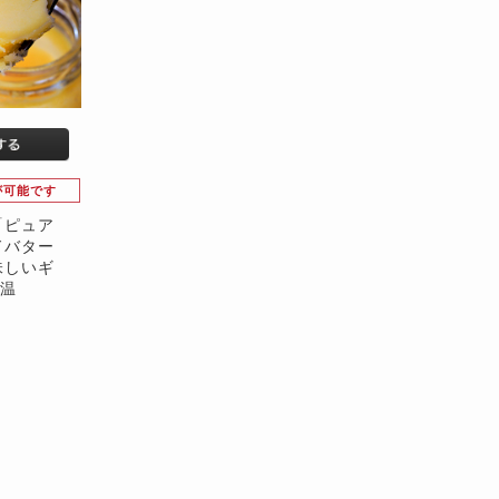
が可能です
「ピュア
ドバター
味しいギ
常温
）