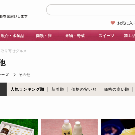
お気に入
魚介・水産品
肉類・卵
果物・野菜
スイーツ
加工
お取り寄せグルメ
他
チーズ
その他
順
人気ランキング順
新着順
価格の安い順
価格の高い順