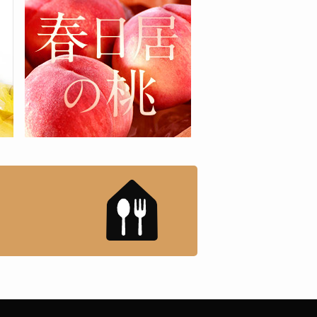
もんドットコム」について
「名店の味」TVメディアで