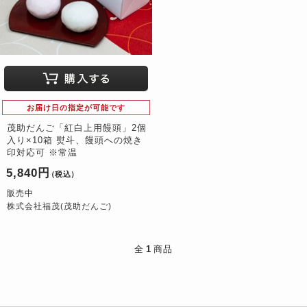
お届け日の指定が可能です
茂助だんご「紅白上用饅頭」2個
入り×10箱 熨斗、饅頭への焼き
印対応可 ※常温
5,840円
（税込）
販売中
株式会社福茂(茂助だんご)
全
1
商品