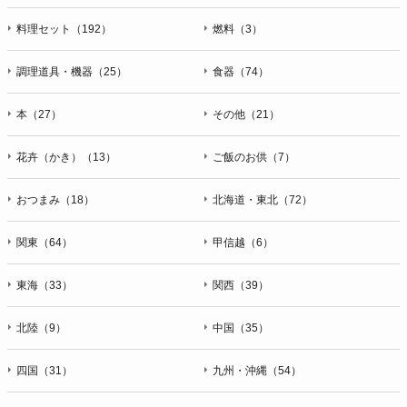
料理セット（192）
燃料（3）
調理道具・機器（25）
食器（74）
本（27）
その他（21）
花卉（かき）（13）
ご飯のお供（7）
おつまみ（18）
北海道・東北（72）
関東（64）
甲信越（6）
東海（33）
関西（39）
北陸（9）
中国（35）
四国（31）
九州・沖縄（54）