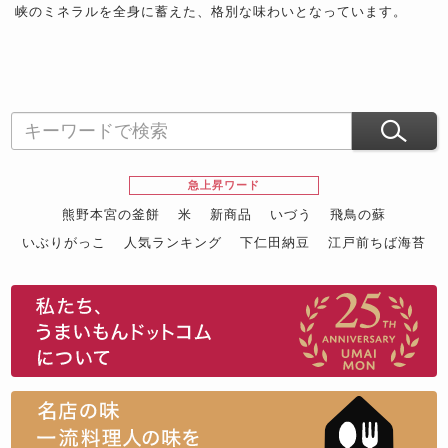
峡のミネラルを全身に蓄えた、格別な味わいとなっています。
急上昇ワード
熊野本宮の釜餅
米
新商品
いづう
飛鳥の蘇
いぶりがっこ
人気ランキング
下仁田納豆
江戸前ちば海苔
スイーツ
ウニ
田舎庵の鰻
鮪
グルメギフトカタログ
名店の味