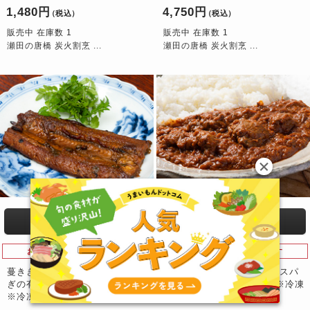
1,480円
4,750円
（税込）
（税込）
販売中 在庫数 1
販売中 在庫数 1
瀬田の唐橋 炭火割烹 ...
瀬田の唐橋 炭火割烹 ...
お届け日の指定が可能です
お届け日の指定が可能です
蔓ききょう「琵琶湖の天然うな
蔓ききょう「近江牛すじ肉スパ
ぎの有馬煮」滋賀県産 約100g
イスカレー」2袋 各250g ※冷凍
※冷凍