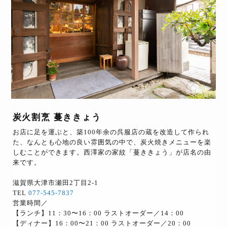
炭火割烹 蔓ききょう
お店に足を運ぶと、築100年余の呉服店の蔵を改造して作られ
た、なんとも心地の良い雰囲気の中で、炭火焼きメニューを楽
しむことができます。西澤家の家紋「蔓ききょう」が店名の由
来です。
滋賀県大津市瀬田2丁目2-1
TEL
077-545-7837
営業時間／
【ランチ】11：30〜16：00 ラストオーダー／14：00
【ディナー】16：00〜21：00 ラストオーダー／20：00