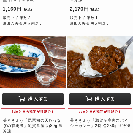
産 約80g ※冷凍
※冷凍
1,160円
2,170円
（税込）
（税込）
販売中 在庫数 3
販売中 在庫数 1
瀬田の唐橋 炭火割烹 ...
瀬田の唐橋 炭火割烹 ...
お届け日の指定が可能です
お届け日の指定が可能です
蔓ききょう「琵琶湖の天然うな
蔓ききょう「滋賀産鹿肉スパイ
ぎの有馬煮」滋賀県産 約80g ※
シーカレー」2袋 各250g ※冷凍
冷凍