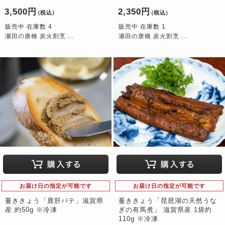
3,500円
2,350円
（税込）
（税込）
販売中 在庫数 4
販売中 在庫数 1
瀬田の唐橋 炭火割烹 ...
瀬田の唐橋 炭火割烹 ...
お届け日の指定が可能です
お届け日の指定が可能です
蔓ききょう「鹿肝パテ」滋賀県
蔓ききょう「琵琶湖の天然うな
産 約50g ※冷凍
ぎの有馬煮」 滋賀県産 1袋約
110g ※冷凍