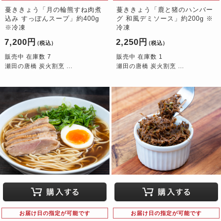
蔓ききょう「月の輪熊すね肉煮
蔓ききょう「鹿と猪のハンバー
込み すっぽんスープ」約400g
グ 和風デミソース」約200g ※
※冷凍
冷凍
7,200円
2,250円
（税込）
（税込）
販売中 在庫数 7
販売中 在庫数 1
瀬田の唐橋 炭火割烹 ...
瀬田の唐橋 炭火割烹 ...
お届け日の指定が可能です
お届け日の指定が可能です