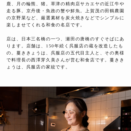
鹿、月の輪熊、猪。草津の精肉店サカエヤの近江牛や
走る豚。京丹後・魚政の蟹や鮮魚。上賀茂の田鶴農園
の京野菜など、厳選素材を炭火焼きなどでシンプルに
楽しませてくれる和食の名店です。
店は、日本三名橋の一つ、瀬田の唐橋のすぐそばにあ
ります。店舗は、150年続く呉服店の蔵を改造したも
の。蔓ききょうは、呉服店の五代目主人と、その奥様
で料理長の西澤芽久美さんが営む和食店です。蔓きき
ょうは、呉服店の家紋です。