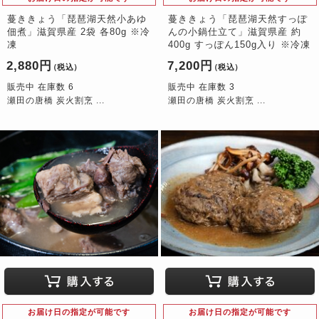
蔓ききょう「琵琶湖天然小あゆ
蔓ききょう「琵琶湖天然すっぽ
佃煮」滋賀県産 2袋 各80g ※冷
んの小鍋仕立て」滋賀県産 約
凍
400g すっぽん150g入り ※冷凍
2,880円
7,200円
（税込）
（税込）
販売中 在庫数 6
販売中 在庫数 3
瀬田の唐橋 炭火割烹 ...
瀬田の唐橋 炭火割烹 ...
お届け日の指定が可能です
お届け日の指定が可能です