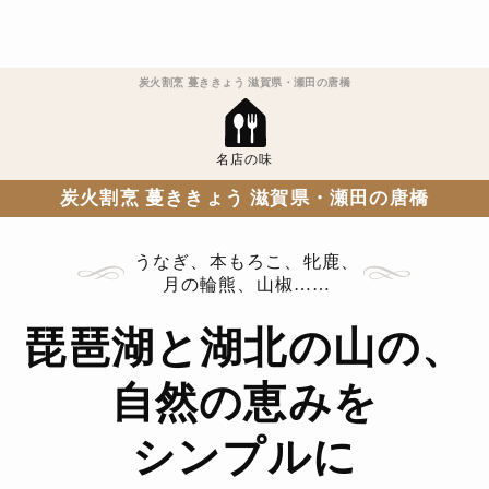
炭火割烹 蔓ききょう 滋賀県・瀬田の唐橋
名店の味
炭火割烹 蔓ききょう 滋賀県・瀬田の唐橋
うなぎ、本もろこ、牝鹿、
月の輪熊、山椒……
琵琶湖と湖北の山の、
自然の恵みを
シンプルに