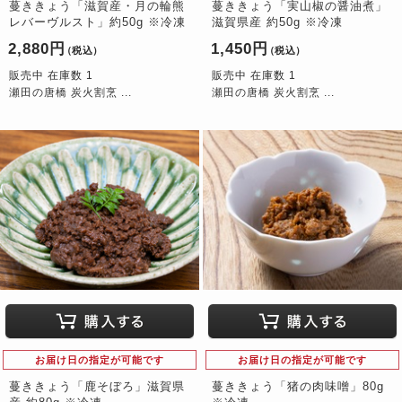
蔓ききょう「滋賀産・月の輪熊
蔓ききょう「実山椒の醤油煮」
レバーヴルスト」約50g ※冷凍
滋賀県産 約50g ※冷凍
2,880円
1,450円
（税込）
（税込）
販売中 在庫数 1
販売中 在庫数 1
瀬田の唐橋 炭火割烹 ...
瀬田の唐橋 炭火割烹 ...
お届け日の指定が可能です
お届け日の指定が可能です
蔓ききょう「鹿そぼろ」滋賀県
蔓ききょう「猪の肉味噌」80g