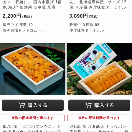
カマ（養殖）」 国内水揚げ 1個
ん」 北海道厚岸産 Lサイズ 12
800gUP 加熱用 ※冷蔵 米彦
個 ※冷蔵 厚岸味覚ターミナル
2,200円
3,890円
（税込）
（税込）
販売中 在庫数 10
販売中 在庫数 68
豊洲市場ドットコム（...
厚岸味覚ターミナル
複数の配達期間が選べます
複数の配達期間が選べます
8/7出荷 「エゾバフンウニ」 弁
8/15出荷 片倉商店 ミョウバン
当箱/BバラまたはB並び ロシア
不使用「キタムラサキウニ」 無