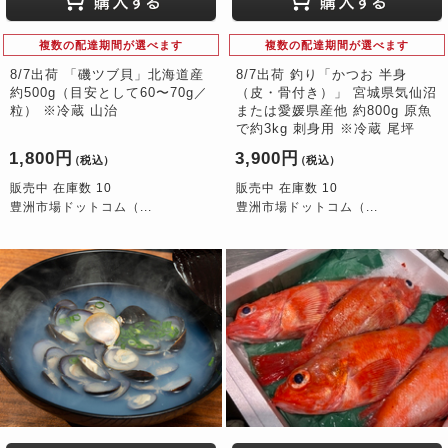
複数の配達期間が選べます
複数の配達期間が選べます
8/7出荷 「磯ツブ貝」北海道産
8/7出荷 釣り「かつお 半身
約500g（目安として60〜70g／
（皮・骨付き）」 宮城県気仙沼
粒） ※冷蔵 山治
または愛媛県産他 約800g 原魚
で約3kg 刺身用 ※冷蔵 尾坪
1,800円
3,900円
（税込）
（税込）
販売中 在庫数 10
販売中 在庫数 10
豊洲市場ドットコム（...
豊洲市場ドットコム（...