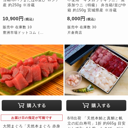
産 約250g ※冷蔵
添加ウニ（特級） 弁当箱/並び中
箱 約150g 宮城県産 ※冷蔵
10,900円
8,000円
（税込）
（税込）
販売中 在庫数 10
販売中 在庫数 30
豊洲市場ドットコム（...
片倉商店
お届け日の指定が可能です
8/8出荷 「天然本鮪と真鯛と帆
立の紅白寿司」1折 約665g 目安
大間まぐろ「天然本まぐろ 赤身