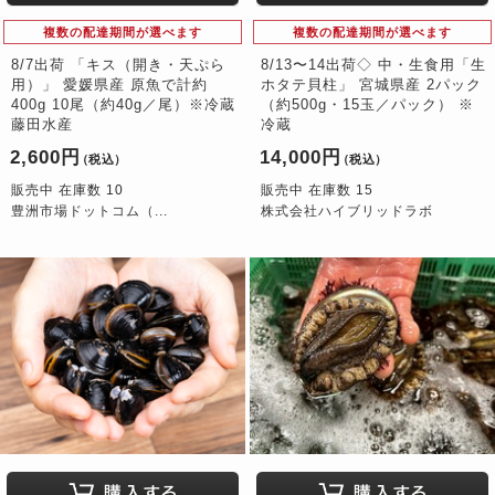
複数の配達期間が選べます
複数の配達期間が選べます
8/7出荷 「キス（開き・天ぷら
8/13〜14出荷◇ 中・生食用「生
用）」 愛媛県産 原魚で計約
ホタテ貝柱」 宮城県産 2パック
400g 10尾（約40g／尾）※冷蔵
（約500g・15玉／パック） ※
藤田水産
冷蔵
2,600円
14,000円
（税込）
（税込）
販売中 在庫数 10
販売中 在庫数 15
豊洲市場ドットコム（...
株式会社ハイブリッドラボ