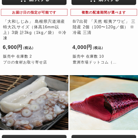
お届け日の指定が可能です
複数の配達期間が選べます
「大和しじみ」 島根県宍道湖産
8/7出荷 「天然 蝦夷アワビ」 三
特大2Lサイズ（体高16mm以
陸産 2個（100〜120g／個） ※
上）3袋 計3kg（1kg／袋） ※冷
冷蔵 三清
凍
6,900円
4,000円
（税込）
（税込）
販売中 在庫数 2
販売中 在庫数 10
プロの食材お取り寄せ店
豊洲市場ドットコム（...