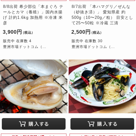
8/8出荷 希少部位「本まぐろ テ
8/7出荷 「本ハマグリ／ぜんな
ールとカマ（養殖）」国内水揚
（砂抜き済）」 愛知県産 約
げ 計約1.6kg 加熱用 ※冷凍 米
500g（10〜20g／粒） 目安とし
彦
て25〜50粒 ※冷蔵 三清
3,900円
2,500円
（税込）
（税込）
販売中 在庫数 4
販売中 在庫数 30
豊洲市場ドットコム（...
豊洲市場ドットコム（...