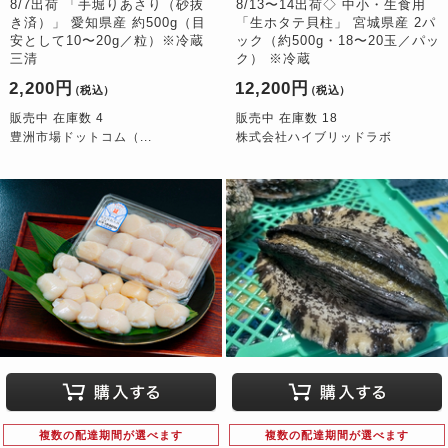
8/7出荷 「手堀りあさり（砂抜
8/13〜14出荷◇ 中小・生食用
き済）」 愛知県産 約500g（目
「生ホタテ貝柱」 宮城県産 2パ
安として10〜20g／粒）※冷蔵
ック（約500g・18〜20玉／パッ
三清
ク） ※冷蔵
2,200円
12,200円
（税込）
（税込）
販売中 在庫数 4
販売中 在庫数 18
豊洲市場ドットコム（...
株式会社ハイブリッドラボ
複数の配達期間が選べます
複数の配達期間が選べます