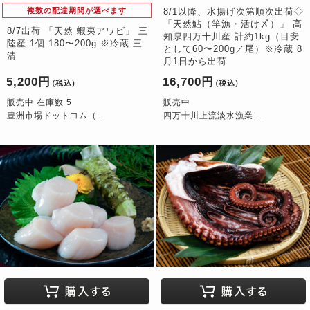
複数の配達期間が選べます
8/1以降、水揚げ次第順次出荷◇
「天然鮎（竿漁・活け〆）」 高
8/7出荷 「天然 蝦夷アワビ」 三
知県四万十川産 計約1kg（目安
陸産 1個 180〜200g ※冷蔵 三
として60〜200g／尾）※冷蔵 8
清
月1日から出荷
5,200円
16,700円
（税込）
（税込）
販売中 在庫数 5
販売中
豊洲市場ドットコム（...
四万十川上流淡水漁業...