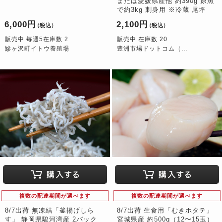
または愛媛県産他 約390g 原魚
で約3kg 刺身用 ※冷蔵 尾坪
6,000円
2,100円
（税込）
（税込）
販売中 毎週5在庫数 2
販売中 在庫数 20
鰺ヶ沢町イトウ養殖場
豊洲市場ドットコム（...
複数の配達期間が選べます
複数の配達期間が選べます
8/7出荷 無凍結「釜揚げしら
8/7出荷 生食用「むきホタテ」
す」 静岡県駿河湾産 2パック
宮城県産 約500g（12〜15玉）