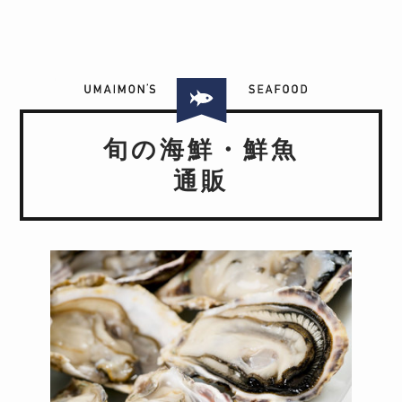
旬の海鮮・鮮魚
通販