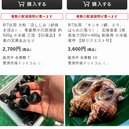
複数の配達期間が選べます
複数の配達期間が選べます
8/7出荷 大粒「活しじみ（砂抜
8/7出荷 「キンキ（鱗、エラ、
き済み）」 青森県小川原湖産 約
はらわた取り）」 北海道産 1尾
500g ※冷蔵 三清 【GI産品】 #
原魚で350〜400g 刺身用 ※冷蔵
食の宝庫あおもり
尾坪 【卸リクエスト可】
2,700円
3,600円
（税込）
（税込）
販売中 在庫数 7
販売中 在庫数 10
豊洲市場ドットコム（...
豊洲市場ドットコム（...