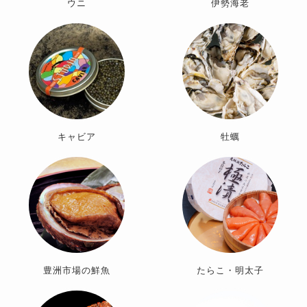
ウニ
伊勢海老
キャビア
牡蠣
豊洲市場の鮮魚
たらこ・明太子