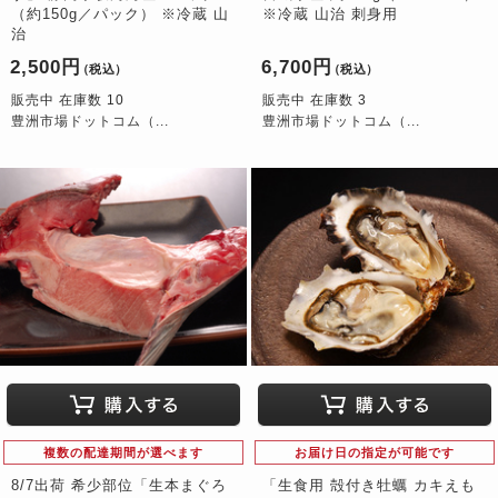
（約150g／パック） ※冷蔵 山
※冷蔵 山治 刺身用
治
2,500円
6,700円
（税込）
（税込）
販売中 在庫数 10
販売中 在庫数 3
豊洲市場ドットコム（...
豊洲市場ドットコム（...
複数の配達期間が選べます
お届け日の指定が可能です
8/7出荷 希少部位「生本まぐろ
「生食用 殻付き牡蠣 カキえも