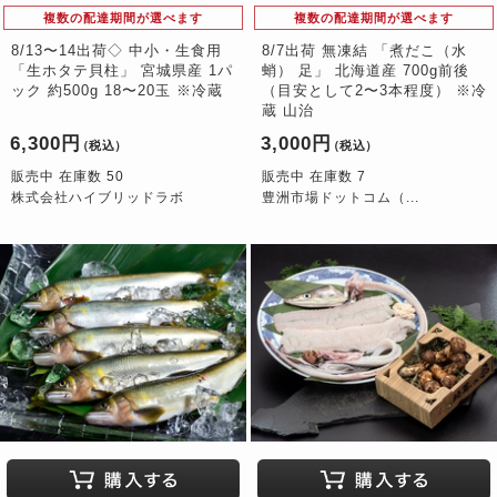
複数の配達期間が選べます
複数の配達期間が選べます
8/13〜14出荷◇ 中小・生食用
8/7出荷 無凍結 「煮だこ（水
「生ホタテ貝柱」 宮城県産 1パ
蛸） 足」 北海道産 700g前後
ック 約500g 18〜20玉 ※冷蔵
（目安として2〜3本程度） ※冷
蔵 山治
6,300円
3,000円
（税込）
（税込）
販売中 在庫数 50
販売中 在庫数 7
株式会社ハイブリッドラボ
豊洲市場ドットコム（...