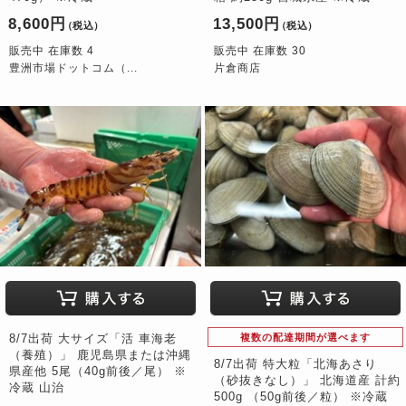
8,600円
13,500円
（税込）
（税込）
販売中 在庫数 4
販売中 在庫数 30
豊洲市場ドットコム（...
片倉商店
8/7出荷 大サイズ「活 車海老
複数の配達期間が選べます
（養殖）」 鹿児島県または沖縄
8/7出荷 特大粒「北海あさり
県産他 5尾（40g前後／尾） ※
（砂抜きなし）」 北海道産 計約
冷蔵 山治
500g （50g前後／粒） ※冷蔵