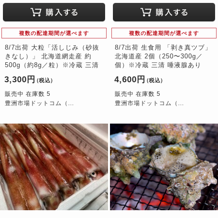
複数の配達期間が選べます
複数の配達期間が選べます
8/7出荷 大粒「活しじみ（砂抜
8/7出荷 生食用 「剥き真ツブ」
きなし）」 北海道網走産 約
北海道産 2個（250〜300g／
500g（約8g／粒）※冷蔵 三清
個）※冷蔵 三清 唾液腺あり
3,300円
4,600円
（税込）
（税込）
販売中 在庫数 5
販売中 在庫数 5
豊洲市場ドットコム（...
豊洲市場ドットコム（...