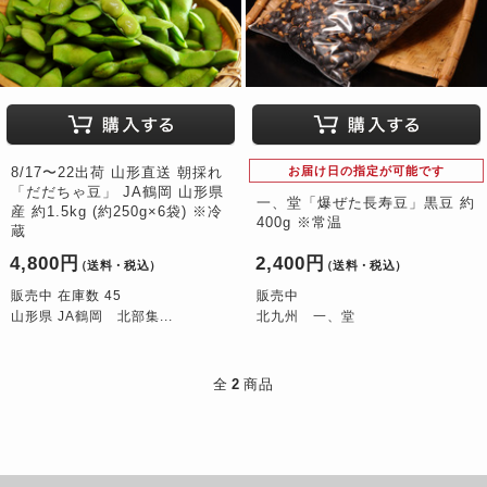
8/17〜22出荷 山形直送 朝採れ
お届け日の指定が可能です
「だだちゃ豆」 JA鶴岡 山形県
一、堂「爆ぜた長寿豆」黒豆 約
産 約1.5kg (約250g×6袋) ※冷
400g ※常温
蔵
4,800円
2,400円
（送料・税込）
（送料・税込）
販売中 在庫数 45
販売中
山形県 JA鶴岡 北部集...
北九州 一、堂
全
2
商品