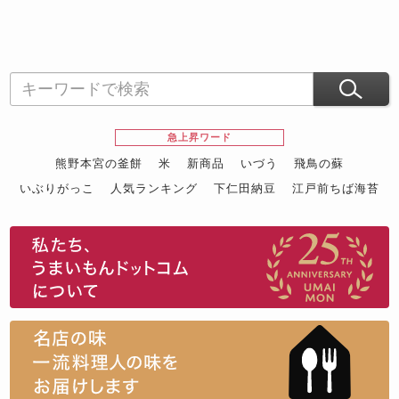
急上昇ワード
熊野本宮の釜餅
米
新商品
いづう
飛鳥の蘇
いぶりがっこ
人気ランキング
下仁田納豆
江戸前ちば海苔
スイーツ
ウニ
田舎庵の鰻
鮪
グルメギフトカタログ
名店の味