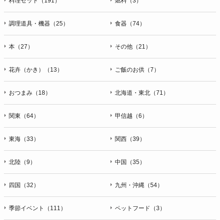
料理セット（191）
燃料（3）
調理道具・機器（25）
食器（74）
本（27）
その他（21）
花卉（かき）（13）
ご飯のお供（7）
おつまみ（18）
北海道・東北（71）
関東（64）
甲信越（6）
東海（33）
関西（39）
北陸（9）
中国（35）
四国（32）
九州・沖縄（54）
季節イベント（111）
ペットフード（3）