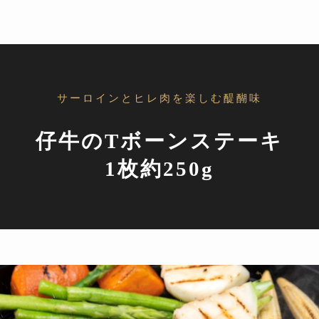
サーロインとヒレ肉を楽しむ醍醐味
仔牛のTボーンステーキ
1枚約250g