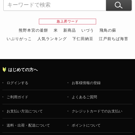
急上昇ワード
熊野本宮の釜餅
米
新商品
いづう
飛鳥の蘇
いぶりがっこ
人気ランキング
下仁田納豆
江戸前ちば海苔
スイーツ
ウニ
田舎庵の鰻
鮪
グルメギフトカタログ
名店の味
はじめての方へ
ログインする
お客様情報の登録
ご利用ガイド
よくあるご質問
お支払い方法について
クレジットカードでのお支払い
送料・出荷・配送について
ポイントについて