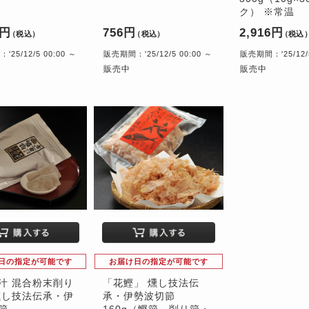
ク） ※常温
8円
756円
2,916円
（税込）
（税込）
（税込
25/12/5 00:00 ～
販売期間：'25/12/5 00:00 ～
販売期間：'25/12/5
販売中
販売中
日の指定が可能です
お届け日の指定が可能です
汁 混合粉末削り
「花鰹」 燻し技法伝
燻し技法伝承・伊
承・伊勢波切節
節
160g（鰹節、削り節・