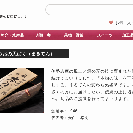
お気に入
魚介・水産品
肉類・卵
果物・野菜
スイーツ
加工
つおの天ぱく（まるてん）
伊勢志摩の風土と燻の匠の技に育まれた
続けてまいりました。「本物の味」を丁
しする、まるてんの変わらぬ姿勢です。
多くの方にお届けしたい。伝統の上に培
へ。商品のご提供を行ってまいります。
創業年：1946
代表者：天白 幸明