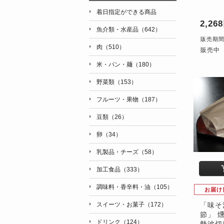
着日指定ができる商品
2,26
魚介類・水産品（642）
販売期間：'
肉（510）
販売中
米・パン・麺（180）
野菜類（153）
フルーツ・果物（187）
豆類（26）
卵（34）
乳製品・チーズ（58）
加工食品（333）
調味料・香辛料・油（105）
お届け
「味そ
スイーツ・お菓子（172）
節」 
ドリンク（124）
勢波切