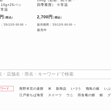
（10g×25パッ
四季重寶） ※常温
※常温
2円
2,700円
（税込）
（税込）
25/12/5 00:00 ～
販売期間：'25/12/5 00:00 ～
販売中
熊野本宮の釜餅
米
新商品
いづう
飛鳥の蘇
い
昇ワード
江戸前ちば海苔
スイーツ
ウニ
田舎庵の鰻
鮪