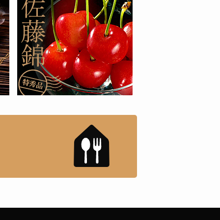
もんドットコム」について
「名店の味」TVメディアで