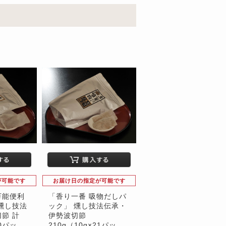
が可能です
お届け日の指定が可能です
万能便利
「香り一番 吸物だしパ
燻し技法
ック」 燻し技法伝承・
節 計
伊勢波切節
30パッ
210g（10g×21パッ