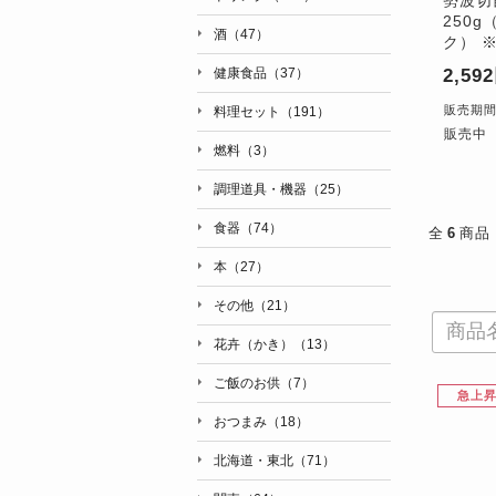
250g
酒（47）
ク） 
2,59
健康食品（37）
販売期間：'
料理セット（191）
販売中
燃料（3）
調理道具・機器（25）
食器（74）
全
6
商品
本（27）
その他（21）
花卉（かき）（13）
ご飯のお供（7）
急上
おつまみ（18）
北海道・東北（71）