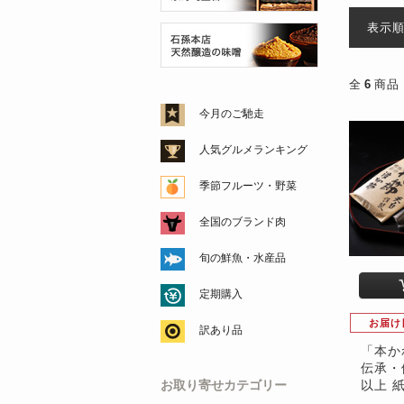
表示
全
6
商品
今月のご馳走
人気グルメランキング
季節フルーツ・野菜
全国のブランド肉
旬の鮮魚・水産品
定期購入
お届け
訳あり品
「本か
伝承・
以上 
お取り寄せカテゴリー