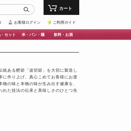
カート
り
お客様ログイン
ご利用ガイド
品・セット
米・パン・麺
飲料・お酒
伝統ある鰹節「波切節」を大切に製造し
寧に作り上げ、真心こめてお客様にお渡
本物の味と本物の味が生み出す健康を、
われた技法の伝承と美味しさのひとつ先