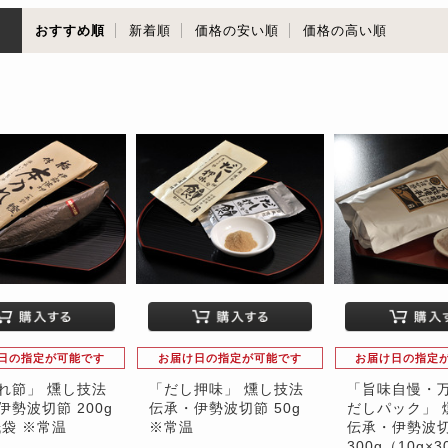
順
おすすめ順
新着順
価格の安い順
価格の高い順
日の指定が可能です
お届け日の指定が可能です
お届け日の指定
れ節」 燻し技法
「だし押味」 燻し技法
「旨味自慢・
伊勢波切節 200g
伝承・伊勢波切節 50g
だしパック」 
紙袋 ※常温
※常温
伝承・伊勢波切
300g（10g×