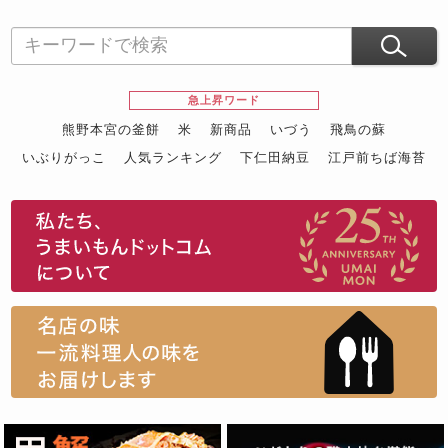
急上昇ワード
熊野本宮の釜餅
米
新商品
いづう
飛鳥の蘇
いぶりがっこ
人気ランキング
下仁田納豆
江戸前ちば海苔
スイーツ
ウニ
田舎庵の鰻
鮪
グルメギフトカタログ
名店の味