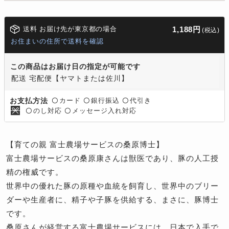
送料 お届け先が東京都の場合
1,188円
(税込)
お住まいの住所で送料を確認
この商品はお届け日の指定が可能です
配送 宅配便【ヤマトまたは佐川】
カード
銀行振込
代引き
お支払方法
〇
〇
〇
のし対応
メッセージ入れ対応
〇
〇
【育ての親 富士農場サービスの桑原博士】
富士農場サービスの桑原康さんは獣医であり、豚の人工授
精の権威です。
世界中の優れた豚の原種や血統を飼育し、世界中のブリー
ダーや生産者に、精子や子豚を供給する、まさに、豚博士
です。
桑原さんが経営する富士農場サービスには、日本で入手で