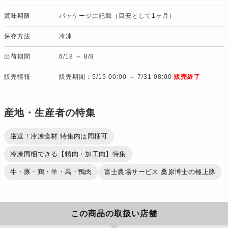
賞味期限
パッケージに記載（目安として1ヶ月）
保存方法
冷凍
出荷期間
6/18 ～ 8/8
販売情報
販売期間：5/15 00:00 ～ 7/31 08:00
販売終了
産地・生産者の特集
厳選！冷凍食材 特集内は同梱可
冷凍同梱できる【精肉・加工肉】特集
牛・豚・鶏・羊・馬・鴨肉
富士農場サービス 桑原博士の極上豚
この商品の取扱い店舗