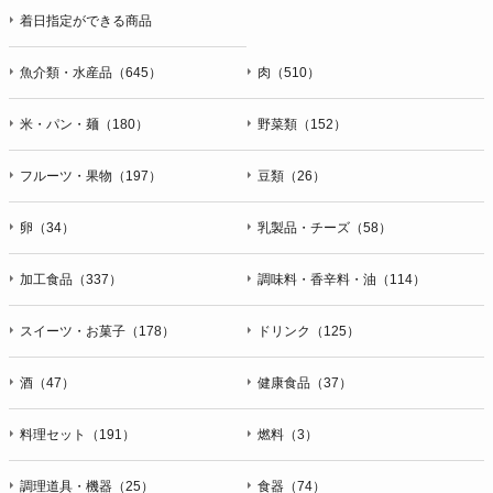
着日指定ができる商品
魚介類・水産品（645）
肉（510）
米・パン・麺（180）
野菜類（152）
フルーツ・果物（197）
豆類（26）
卵（34）
乳製品・チーズ（58）
加工食品（337）
調味料・香辛料・油（114）
スイーツ・お菓子（178）
ドリンク（125）
酒（47）
健康食品（37）
料理セット（191）
燃料（3）
調理道具・機器（25）
食器（74）