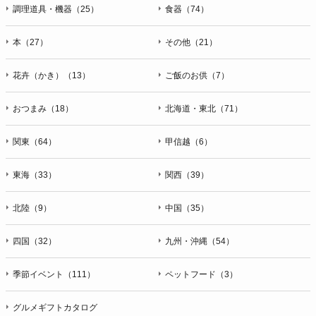
ＦＡＸ：047-401-6847
調理道具・機器（25）
食器（74）
本（27）
その他（21）
花卉（かき）（13）
ご飯のお供（7）
おつまみ（18）
北海道・東北（71）
関東（64）
甲信越（6）
東海（33）
関西（39）
北陸（9）
中国（35）
四国（32）
九州・沖縄（54）
季節イベント（111）
ペットフード（3）
グルメギフトカタログ