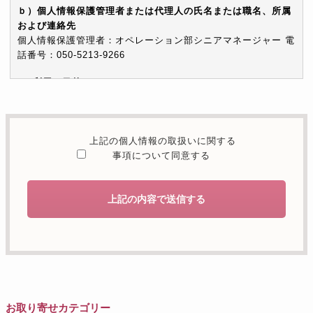
ｂ）個人情報保護管理者または代理人の氏名または職名、所属
および連絡先
個人情報保護管理者：オペレーション部シニアマネージャー 電
話番号：050-5213-9266
c）利用の目的
本お問い合わせフォームでご提供いただく個人情報は、お問い
合わせを適切に受け付け、当社が提供するサービスに関する情
報を電子メールや電話等でご提供するために利用します。
上記の個人情報の取扱いに関する
d）個人情報を第三者に提供することが予定される場合の事項
事項について同意する
本人の同意がある場合または法令に基づく場合を除き、取得し
た個人情報を第三者に提供することはありません。
上記の内容で送信する
e）個人情報の取扱いの委託を行うことが予定される場合
個人情報について当社が個人情報保護管理体制について一定の
水準に達していると認めた委託者に業務委託の目的で委託する
ことがあります。
f）開示対象個人情報の開示等および問合せ窓口について
ご本人からの求めにより、当社が保有する開示対象個人情報の
お取り寄せカテゴリー
利用目的の通知・開示・内容の訂正・追加または削除・利用の