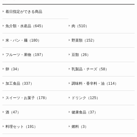
停止・消去および第三者への提供の停止（「開示等」といいま
着日指定ができる商品
す。）に応じます。開示等のお問合せは下記の連絡先までお願
い致します。
魚介類・水産品（645）
肉（510）
g）本人が個人情報を与えることの任意性及び当該情報を与え
なかった場合に本人に生じる結果
米・パン・麺（180）
野菜類（152）
個人情報の提供は任意と致しますが、当社が依頼する情報の提
供がない場合、内容が正確でない場合はサービスの提供やご対
フルーツ・果物（197）
豆類（26）
応等に支障をきたす可能性がございますのでご了承下さい。
h）弊社は、弊社のウェブサイトへのアクセス状況について、
卵（34）
乳製品・チーズ（58）
アクセスログ、Cookie（クッキー）等を用いて管理していま
す。これらには、お客様のお名前、ご住所、電話番号、電子メ
加工食品（337）
調味料・香辛料・油（114）
ールアドレスなど、お客様を特定する個人情報は一切含まれて
おりません。
スイーツ・お菓子（178）
ドリンク（125）
個人情報に関する問合わせ窓口
酒（47）
健康食品（37）
個人情報保護管理者：オペレーション部シニアマネージャー
〒106-0044 東京都港区東麻布一丁目２７番１号 東麻布食文化
ビル４階
料理セット（191）
燃料（3）
ＴＥＬ：050-5213-9266