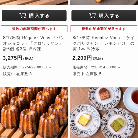
複数の配達期間が選べます
複数の配達期間が選べます
8/17出荷 Régalez-Vous 「パン
8/17出荷 Régalez-Vous 「ケイ
オショコラ」「クロワッサン」
クパリジャン」 レモンとけしの
計6個 各3個 ※冷凍
実 1本 ※冷蔵
3,275円
2,200円
（税込）
（税込）
販売期間：'22/4/29 00:00 ～
販売期間：'22/3/14 00:00 ～
販売中 在庫数 8
販売中 在庫数 5