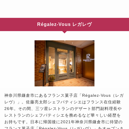
Régalez-Vous レガレヴ
神奈川県鎌倉市にあるフランス菓子店「Régalez-Vous（レガ
レヴ）」。佐藤亮太郎シェフパティシエはフランス在住経験
26年。その間、三ツ星レストランのデザート部門副料理長や
レストランのシェフパティシエを務めるなど華々しい経歴を
お持ちです。日本に帰国後に2021年神奈川県鎌倉市に待望の
フランス菓子店「Régalez-Vous（レガレヴ）」をオープンさ