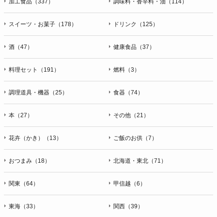
加工食品（337）
調味料・香辛料・油（114）
スイーツ・お菓子（178）
ドリンク（125）
酒（47）
健康食品（37）
料理セット（191）
燃料（3）
調理道具・機器（25）
食器（74）
本（27）
その他（21）
花卉（かき）（13）
ご飯のお供（7）
おつまみ（18）
北海道・東北（71）
関東（64）
甲信越（6）
東海（33）
関西（39）