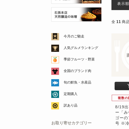
表示
全
11
商
今月のご馳走
人気グルメランキング
季節フルーツ・野菜
全国のブランド肉
旬の鮮魚・水産品
定期購入
複数の
訳あり品
8/1
ー「み
ゴーの
お取り寄せカテゴリー
号 ※