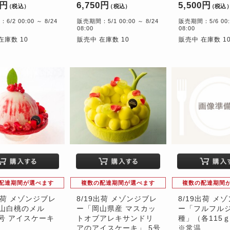
0円
6,750円
5,500円
（税込）
（税込）
（税込
/2 00:00 ～ 8/24
販売期間：5/1 00:00 ～ 8/24
販売期間：5/6 00:0
08:00
08:00
在庫数 10
販売中 在庫数 10
販売中 在庫数 1
配達期間が選べます
複数の配達期間が選べます
複数の配達期間
9出荷 メゾンジブレ
8/19出荷 メゾンジブレ
8/19出荷 メ
山白桃のメル
ー「岡山県産 マスカッ
ー「フルフルジ
5号 アイスケーキ
トオブアレキサンドリ
種」（各115ｇ
アのアイスケーキ」 5号
※常温