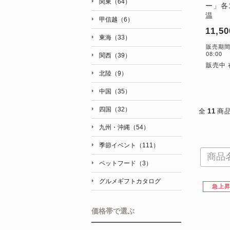
関東（64）
ー」各1
温
甲信越（6）
11,5
東海（33）
販売期間：5
08:00
関西（39）
販売中 
北陸（9）
中国（35）
四国（32）
全
11
商
九州・沖縄（54）
季節イベント（111）
ペットフード（3）
グルメギフトカタログ
急上
価格帯で選ぶ