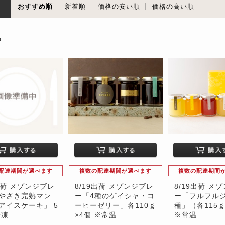
順
おすすめ順
新着順
価格の安い順
価格の高い順
品
配達期間が選べます
複数の配達期間が選べます
複数の配達期間
9出荷 メゾンジブレ
8/19出荷 メゾンジブレ
8/19出荷 メ
やざき完熟マン
ー「4種のゲイシャ・コ
ー「フルフルジ
アイスケーキ」 5
ーヒーゼリー」各110ｇ
種」（各115ｇ
冷凍
×4個 ※常温
※常温