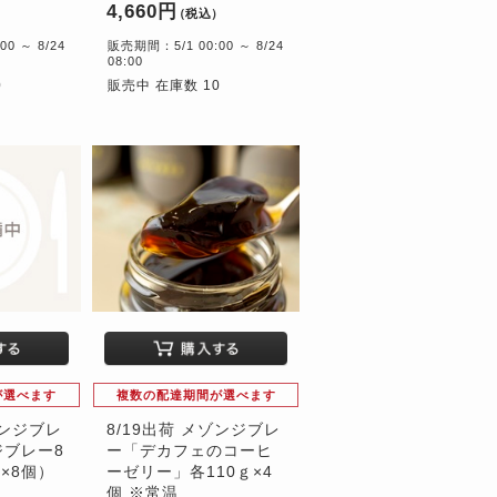
4,660円
）
（税込）
0 ～ 8/24
販売期間：5/1 00:00 ～ 8/24
08:00
0
販売中 在庫数 10
が選べます
複数の配達期間が選べます
ゾンジブレ
8/19出荷 メゾンジブレ
ブレー8
ー「デカフェのコーヒ
×8個）
ーゼリー」各110ｇ×4
個 ※常温