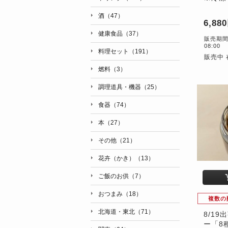
酒（47）
6,88
健康食品（37）
販売期間：6
08:00
料理セット（191）
販売中 
燃料（3）
調理道具・機器（25）
食器（74）
本（27）
その他（21）
花卉（かき）（13）
ご飯のお供（7）
おつまみ（18）
複数の
北海道・東北（71）
8/1
ー「8