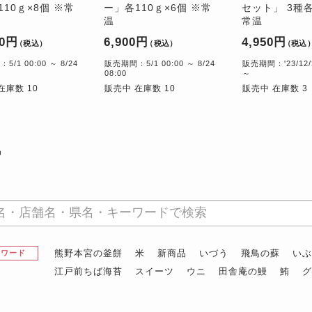
10ｇ×8個 ※常
ー」各110ｇ×6個 ※常
セット」 3種各
温
常温
00円
6,900円
4,950円
（税込）
（税込）
（税込
/1 00:00 ～ 8/24
販売期間：5/1 00:00 ～ 8/24
販売期間：'23/12/3
08:00
～
在庫数 10
販売中 在庫数 10
販売中 在庫数 3
品
熊野本宮の釜餅
米
新商品
いづう
飛鳥の蘇
い
昇ワード
江戸前ちば海苔
スイーツ
ウニ
田舎庵の鰻
鮪