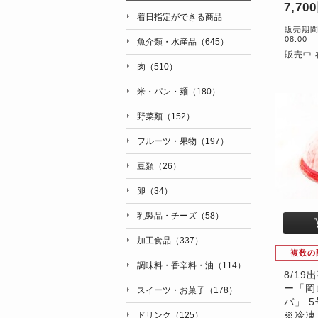
7,70
着日指定ができる商品
販売期間：6
08:00
魚介類・水産品（645）
販売中 
肉（510）
米・パン・麺（180）
野菜類（152）
フルーツ・果物（197）
豆類（26）
卵（34）
乳製品・チーズ（58）
加工食品（337）
複数の
調味料・香辛料・油（114）
8/1
ー「岡
スイーツ・お菓子（178）
バ」 
※冷凍
ドリンク（125）