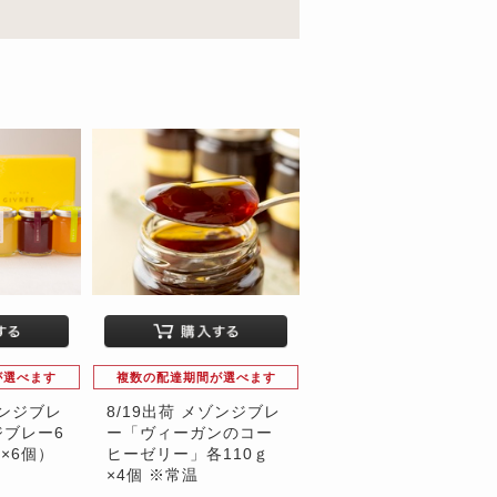
が選べます
複数の配達期間が選べます
ゾンジブレ
8/19出荷 メゾンジブレ
ブレー6
ー「ヴィーガンのコー
×6個）
ヒーゼリー」各110ｇ
×4個 ※常温