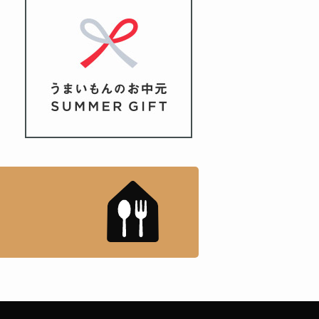
もんドットコム」について
「名店の味」TVメディアで