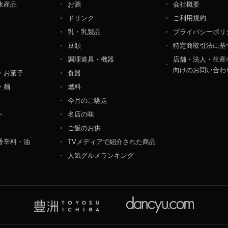
水産品
お酒
会社概要
ペレーション部シニアマネージャー
ドリンク
ご利用規約
港区東麻布一丁目２７番１号 東麻布食文化ビル４階
乳・乳製品
プライバシーポリ
豆類
特定商取引法に基
調理道具・機器
店舗・法人・生産
向けのお問い合わ
・お菓子
食器
・麺
燃料
今月のご馳走
ト
名店の味
ご飯のお供
香辛料・油
TVメディアで紹介された商品
人気グルメランキング