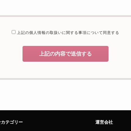
提供することが予定される場合の事項
たは法令に基づく場合を除き、取得した個人情報を第三者に提供するこ
委託を行うことが予定される場合
上記の個人情報の取扱いに関する
事項について同意する
個人情報保護管理体制について一定の水準に達していると認めた委託者
開示等および問合せ窓口について
上記の内容で送信する
、当社が保有する開示対象個人情報の利用目的の通知・開示・内容の訂
者への提供の停止（「開示等」といいます。）に応じます。開示等のお
えることの任意性及び当該情報を与えなかった場合に本人に生じる結果
致しますが、当社が依頼する情報の提供がない場合、内容が正確でない
能性がございますのでご了承下さい。
サイトへのアクセス状況について、アクセスログ、Cookie（クッキ
様のお名前、ご住所、電話番号、電子メールアドレスなど、お客様を特
せカテゴリー
運営会社
せ窓口