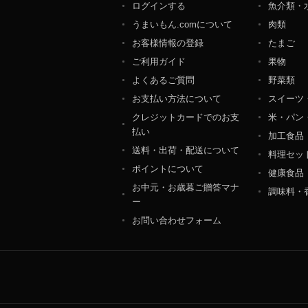
ログインする
魚介類・
個人情報保護管理者：オ
うまいもん.comについて
肉類
〒106-0044 東京都
ＴＥＬ：050-5213-9266
お客様情報の登録
たまご
ＦＡＸ：047-401-6847
ご利用ガイド
果物
よくあるご質問
野菜類
お支払い方法について
スイーツ
クレジットカードでのお支
米・パン
払い
加工食品
送料・出荷・配送について
料理セッ
ポイントについて
健康食品
お中元・お歳暮ご贈答マナ
調味料・
ー
お問い合わせフォーム