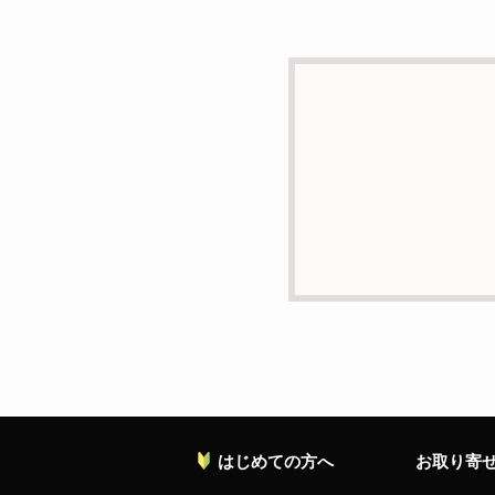
d）個人情報を第三者に
本人の同意がある場合ま
e）個人情報の取扱いの
個人情報について当社が
ることがあります。
f）開示対象個人情報の
ご本人からの求めにより
の停止・消去および第三
お願い致します。
g）本人が個人情報を与
個人情報の提供は任意と
対応等に支障をきたす可
h）弊社は、弊社のウェブ
ます。これらには、お客
れておりません。
はじめての方へ
お取り寄
個人情報に関する問合わ