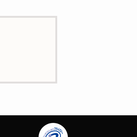
とはありません。
に業務委託の目的で委託す
正・追加または削除・利用
問合せは下記の連絡先まで
場合はサービスの提供やご
ー）等を用いて管理してい
定する個人情報は一切含ま